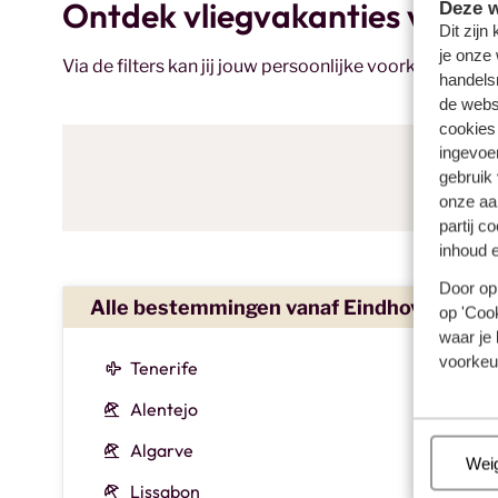
Ontdek vliegvakanties vanaf
Deze w
Dit zijn
je onze 
Via de filters kan jij jouw persoonlijke voorkeuren aa
handels
de websi
cookies
ingevoe
gebruik
onze aa
partij c
inhoud e
Door op 
Alle bestemmingen vanaf Eindhoven
op 'Cook
waar je 
voorkeu
Tenerife
Alentejo
Algarve
Beh
Wei
Lissabon