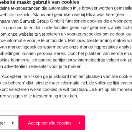
 Eindhoven Airport
ebsite maakt gebruik van cookies
 kleine tekstbestanden die automatisch in je browser worden geïnstalle
website bezoekt. Standaard gebruiken we bij Eliza was here (een
ngeven.
naam van Sunweb Group GmbH) functionele cookies die ervoor zorg
te goed werkt en dat je alle functies goed kunt gebruiken, analytisch
 om onze website te verbeteren en voorkeurscookies om de door jou
rde informatie voor je te onthouden. Met jouw toestemming maken w
 van marketingcookies waarmee we onze marketingprestaties analys
nbiedingen kunnen personaliseren. Door het plaatsen van eerste en 
ookies kunnen wij en andere partijen jouw internetgedrag volgen om z
n advertenties relevanter voor je te maken.
'Accepteer' te klikken ga je akkoord met het plaatsen van alle cookies
Alle bestemmingen vanaf Eindhoven
ies beheren’ klikt, vind je meer informatie incl. de volledige lijst van 
kunt selecteren welke cookies je wilt toestaan. Je kunt op elk moment
ren wijzigen of je toestemming intrekken.
Andalusië
Catalonië
Alicante
eren
ger
Accepteer alle cookies
Rhodos