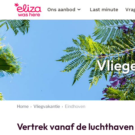
Ons aanbod
Last minute
Vra
Vlieg
Home
Vliegvakantie
Eindhoven
Vertrek vanaf de luchthaven