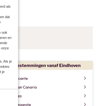
erd als
en dat
e
e ook
eren en
derde
o onze
. Als je
Alle bestemmingen vanaf Eindhoven
cookies
 je
Alicante
Gran Canaria
Ibiza
Lanzarote