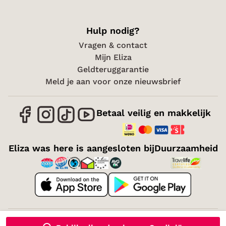
Hulp nodig?
Vragen & contact
Mijn Eliza
Geldteruggarantie
Meld je aan voor onze nieuwsbrief
Betaal veilig en makkelijk
Eliza was here is aangesloten bij
Duurzaamheid
Over mij
Vacatures
Voorwaarden
Cookies