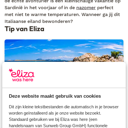
de echte avonturier is een kleinschalige vakantie op
Sardinië in het voorjaar of in de
nazomer
perfect
met niet te warme temperaturen. Wanneer ga jij dit
Italiaanse eiland bewonderen?
Tip van Eliza
Deze website maakt gebruik van cookies
Dit zijn kleine tekstbestanden die automatisch in je browser
Tip van Eliza
worden geïnstalleerd als je onze website bezoekt.
Op zoek naar meer inspiratie?
Standaard gebruiken we bij Eliza was here (een
Mijn tips en avonturen over Italië kun je op
mijn
blog
lezen.
handelsnaam van Sunweb Group GmbH) functionele