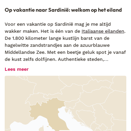
Op vakantie naar Sardinië: welkom op het eiland
Voor een vakantie op Sardinië mag je me altijd
wakker maken. Het is één van de
Italiaanse eilanden
.
De 1.800 kilometer lange kustlijn barst van de
hagelwitte zandstrandjes aan de azuurblauwe
Middellandse Zee. Met een beetje geluk spot je vanaf
de kust zelfs dolfijnen. Authentieke steden,
prachtige natuur, indrukwekkende kliffen en
Lees meer
verlaten baaien… Sardinië is een eiland om verliefd
op te worden. Ga op ontdekkingstocht met een auto
tijdens je vakantie op Sardinië. Als je bij mij een
vliegvakantie boekt, krijg je een
huurauto
mee op
het vliegveld. Zo ontdek je binnen no-time de
mooiste verborgen plekjes van het eiland. Alle
vrijheid beleef je met een
fly & drive
, waarbij je je
eigen tempo en route aanhoudt.
Arrivederci
!
Logeren op de mooiste adresjes tijdens je vakantie