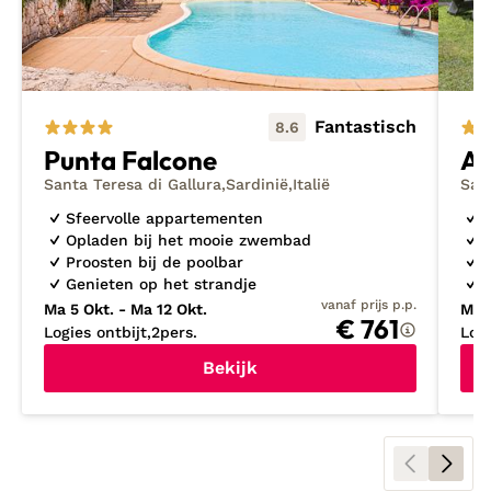
het noorden van het eiland, niet ver van de
luchthaven. Inspiratie nodig? Bekijk dan mijn
nieuwste ontdekkingen
.
Fantastisch
8.6
Punta Falcone
Al
Santa Teresa di Gallura
Sardinië
Italië
Sant
Sfeervolle appartementen
S
Opladen bij het mooie zwembad
M
Proosten bij de poolbar
P
Genieten op het strandje
G
vanaf prijs p.p.
Ma 5 Okt. - Ma 12 Okt.
Ma 5
€ 761
Logies ontbijt
2
pers.
Logi
Bekijk