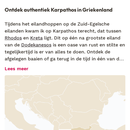
Ontdek authentiek Karpathos in Griekenland
Tijdens het eilandhoppen op de Zuid-Egeïsche
eilanden kwam ik op Karpathos terecht, dat tussen
Rhodos
en
Kreta
ligt. Dit op één na grootste eiland
van de
Dodekanesos
is een oase van rust en stilte en
tegelijkertijd is er van alles te doen. Ontdek de
afgelegen baaien of ga terug in de tijd in één van de
middeleeuwse bergdorpjes zoals Othos en Pyles,
Lees meer
verstopt tussen de groene berghellingen. Hier lopen
de vrouwen nog in klederdracht. Trek? Kies dan een
gezellig tafeltje in een van de vele tavernes, waar
lokale specialiteiten worden geserveerd. De Griekse
keuken hier is echt verrukkelijk. Op Karpathos proef
én zie je het oude Griekenland terug in het dagelijks
leven. Dit blijft zó bijzonder!
Karpathos: combineer inspanning met ontspanning