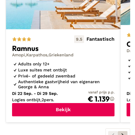
Fantastisch
9.5
Ci
Ramnus
Dam
Amopi
Karpathos
Griekenland
M
Adults only 12+
P
Luxe suites met ontbijt
D
Privé- of gedeeld zwembad
T
Authentieke gastvrijheid van eigenaren
George & Anna
vanaf prijs p.p.
Di 22 Sep. - Di 29 Sep.
Di 2
€ 1.139
Logies ontbijt
2
pers.
Log
Bekijk