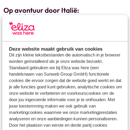
Op avontuur door Italië:
wandelschoenen mee
Mamma mia
, wat heeft Italië toch een gevarieerd
landschap. Neem zeker je wandelschoenen mee, want
hiken kan overal en brengt je op de meest unieke plekjes.
Deze website maakt gebruik van cookies
Zet het beklimmen van de Etna op je lijstje als je naar
Dit zijn kleine tekstbestanden die automatisch in je browser
Sicilië
gaat. Het is even klauteren op de 3.000 meter
worden geïnstalleerd als je onze website bezoekt.
hoge vulkaan, maar het uitzicht over het zwartgeblakerde
Standaard gebruiken we bij Eliza was here (een
landschap en de zee in de verte is spectaculair. In
Lazio
handelsnaam van Sunweb Group GmbH) functionele
dompel je je onder in geschiedenis van Rome en raak je
cookies die ervoor zorgen dat de website goed werkt en dat
niet uitgekeken in het sprookjesachtige Castel di Tora.
je alle functies goed kunt gebruiken, analytische cookies om
Plons in de zee vanuit één van de verborgen
strandjes bij
onze website te verbeteren en voorkeurscookies om de
door jou ingevoerde informatie voor je te onthouden. Met
Puglia
en geniet van eindeloos tafelen en wijn proeven in
jouw toestemming maken we ook gebruik van
streken als
Toscane
en
Umbrië
. Wil je naar een boutique
marketingcookies waarmee we onze marketingprestaties
hotel in Noord-Italië? Het is zalig mountainbiken,
analyseren en onze aanbiedingen kunnen personaliseren.
wandelen, kitesurfen en waterskiën in de Dolomieten en
Door het plaatsen van eerste en derde partij cookies
aan het Gardameer. Na zoveel actie is het zo genieten als