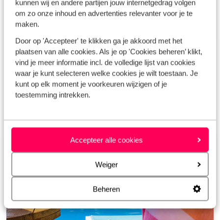
kunnen wij en andere partijen jouw internetgedrag volgen
je ‘s avonds met een wijntje op het terras van je boutique
om zo onze inhoud en advertenties relevanter voor je te
hotel ploft. La vita è bella!
maken.
Door op 'Accepteer' te klikken ga je akkoord met het
plaatsen van alle cookies. Als je op 'Cookies beheren’ klikt,
Boek jij een
vliegvakantie
dan is deze bij mij altijd
vind je meer informatie incl. de volledige lijst van cookies
inclusief verblijf en
huurauto
!
waar je kunt selecteren welke cookies je wilt toestaan. Je
kunt op elk moment je voorkeuren wijzigen of je
toestemming intrekken.
Accepteer alle cookies
Ontdek al mijn vakanties
Weiger
Beheren