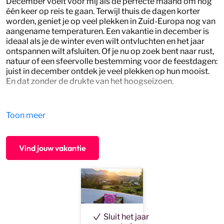
December voelt voor mij als de perfecte maand om nog
één keer op reis te gaan. Terwijl thuis de dagen korter
worden, geniet je op veel plekken in Zuid-Europa nog van
aangename temperaturen. Een vakantie in december is
ideaal als je de winter even wilt ontvluchten en het jaar
ontspannen wilt afsluiten. Of je nu op zoek bent naar rust,
natuur of een sfeervolle bestemming voor de feestdagen:
juist in december ontdek je veel plekken op hun mooist.
En dat zonder de drukte van het hoogseizoen.
Waar ga jij naartoe voor een
zonvakantie in december?
Toon meer
Droom je van zon tijdens de feestdagen? Dan zijn er
genoeg bestemmingen waar je in december nog kunt
Vind jouw vakantie
genieten van aangenaam weer. Op
Tenerife
en
Fuerteventura
schijnt de zon opvallend vaak en vind je
prachtige stranden en vulkanische landschappen. Ook
Lanzarote
is een geliefde bestemming voor een
zonvakantie in december, dankzij het warme klimaat en
de bijzondere natuur. Liever naar het vasteland? In
Portugal
geniet je van rustige kustplaatsen en lange
Sluit het jaar
strandwandelingen, terwijl
Spanje
juist uitnodigt om