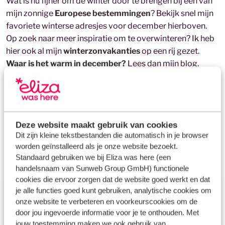
Wat is nu fijner om de winter door te brengen bij één van
mijn zonnige
Europese bestemmingen
? Bekijk snel mijn
favoriete winterse adresjes voor december hierboven.
Op zoek naar meer inspiratie om te overwinteren? Ik heb
hier ook al mijn
winterzonvakanties
op een rij gezet.
Waar is het warm in december?
Lees dan mijn blog.
Boek jij een
vliegvakantie
dan is deze bij mij altijd
inclusief verblijf en
huurauto
!
Deze website maakt gebruik van cookies
Dit zijn kleine tekstbestanden die automatisch in je browser
worden geïnstalleerd als je onze website bezoekt.
Standaard gebruiken we bij Eliza was here (een
handelsnaam van Sunweb Group GmbH) functionele
cookies die ervoor zorgen dat de website goed werkt en dat
Zoek in de winter
je alle functies goed kunt gebruiken, analytische cookies om
onze website te verbeteren en voorkeurscookies om de
Vakantie oktober
door jou ingevoerde informatie voor je te onthouden. Met
jouw toestemming maken we ook gebruik van