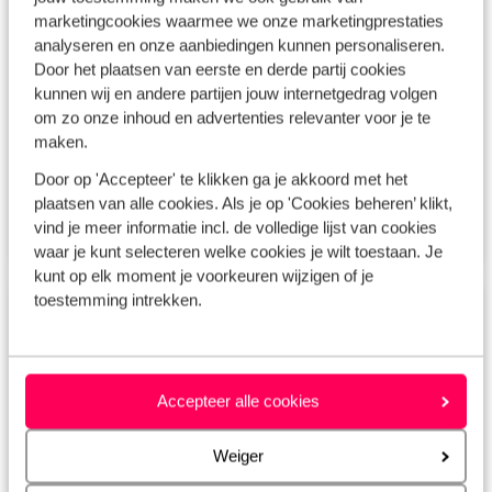
Vakantie november
marketingcookies waarmee we onze marketingprestaties
analyseren en onze aanbiedingen kunnen personaliseren.
Vakantie januari
Door het plaatsen van eerste en derde partij cookies
Vakantie februari
kunnen wij en andere partijen jouw internetgedrag volgen
om zo onze inhoud en advertenties relevanter voor je te
Vakantie maart
maken.
Door op 'Accepteer' te klikken ga je akkoord met het
plaatsen van alle cookies. Als je op 'Cookies beheren’ klikt,
Bekijk winterzon
vind je meer informatie incl. de volledige lijst van cookies
waar je kunt selecteren welke cookies je wilt toestaan. Je
kunt op elk moment je voorkeuren wijzigen of je
toestemming intrekken.
Zoek in de zomer
Vakantie april
Accepteer alle cookies
Vakantie mei
Vakantie juni
Weiger
Vakantie juli