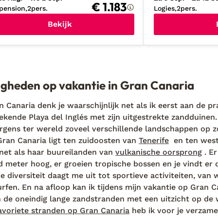
€ 1.183
pension
2
pers.
Logies
2
pers.
Bekijk
gheden op vakantie in Gran Canaria
n Canaria denk je waarschijnlijk net als ik eerst aan de pr
ekende Playa del Inglés met zijn uitgestrekte zandduinen
ergens ter wereld zoveel verschillende landschappen op zo
Gran Canaria ligt ten zuidoosten van
Tenerife
en ten west
 net als haar buureilanden van
vulkanische oorsprong
. Er
 meter hoog, er groeien tropische bossen en je vindt er 
e diversiteit daagt me uit tot sportieve activiteiten, van
fen. En na afloop kan ik tijdens mijn vakantie op Gran C
 de oneindig lange zandstranden met een uitzicht op de
favoriete stranden op Gran Canaria
heb ik voor je verzame