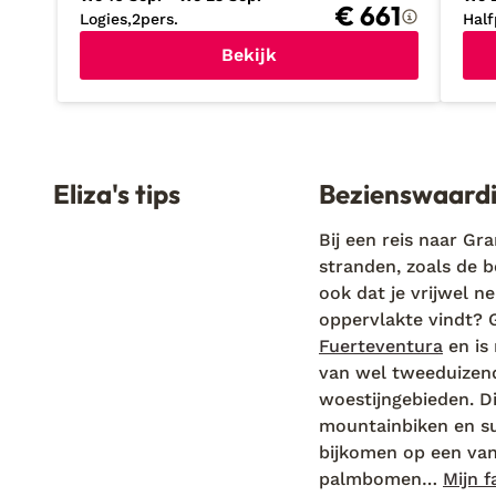
€ 661
Logies
2
pers.
Half
Bekijk
Eliza's tips
Bezienswaardi
Bij een reis naar Gra
stranden, zoals de b
ook dat je vrijwel n
oppervlakte vindt? 
Fuerteventura
en is
van wel tweeduizend
woestijngebieden. Di
mountainbiken en sur
bijkomen op een van
palmbomen…
Mijn 