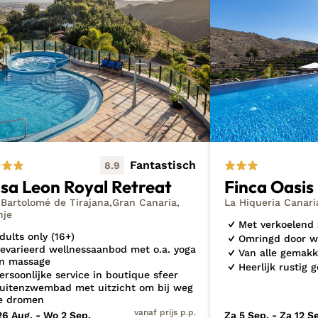
oeg bij om verzekerd te zijn van een plekje weg van de 
 naar Gran Canaria? Ga als eerste op avontuur bij mijn
nie
minutes
naar Spanje.
e boekt is er altijd een
huurauto
van de kleinste categorie
Fantastisch
8.9
sa Leon Royal Retreat
Finca Oasis
Bartolomé de Tirajana
Gran Canaria
La Hiqueria Canari
nje
Met verkoelen
dults only (16+)
Omringd door w
evarieerd wellnessaanbod met o.a. yoga
Van alle gemakk
n massage
Heerlijk rustig 
ersoonlijke service in boutique sfeer
uitenzwembad met uitzicht om bij weg
e dromen
vanaf prijs p.p.
6 Aug. - Wo 2 Sep.
Za 5 Sep. - Za 12 S