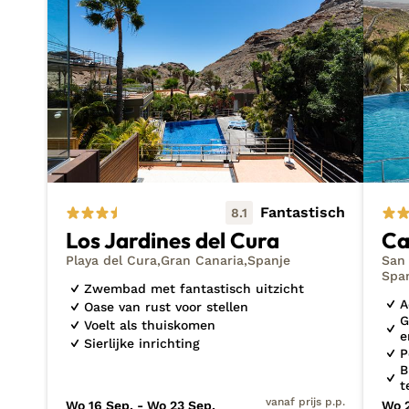
vakantie naar Gran Canaria boeken? Wees er dan vr
Op zoek naar meer vakantie inspiratie voor je reis
ontdekkingen
of neem een kijkje tussen mijn
last 
Tip: als jij bij mij een vliegreis naar de Mediterrané
inclusief.
Fantastisch
8.1
Los Jardines del Cura
Ca
Playa del Cura
Gran Canaria
Spanje
San 
Spa
Zwembad met fantastisch uitzicht
A
Oase van rust voor stellen
G
Voelt als thuiskomen
e
Sierlijke inrichting
P
B
t
vanaf prijs p.p.
Wo 16 Sep. - Wo 23 Sep.
Wo 2