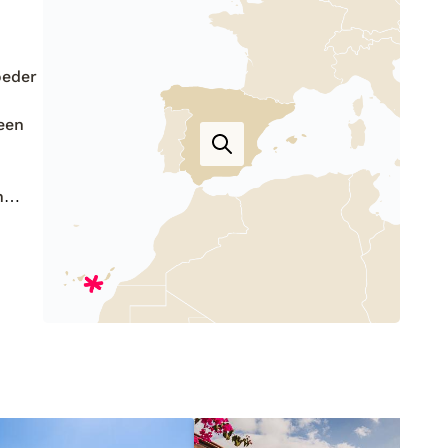
oeder
 een
n
heeft
even
oor
n een