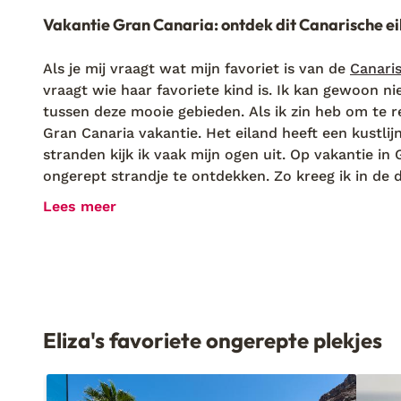
Vakantie Gran Canaria: ontdek dit Canarische e
Als je mij vraagt wat mijn favoriet is van de
Canari
vraagt wie haar favoriete kind is. Ik kan gewoon n
tussen deze mooie gebieden. Als ik zin heb om te r
Gran Canaria vakantie. Het eiland heeft een kustli
stranden kijk ik vaak mijn ogen uit. Op vakantie in
ongerept strandje te ontdekken. Zo kreeg ik in de 
begaf. Ook om te snorkelen en wandelingen te maken
Lees meer
mij tijdens mijn vakantie op Gran Canaria de ande
Kleinschalige hotels & appartementen op Gran 
Van een
finca
tot een
cortijo
, op vakantie in Gran 
lijkt stil te staan. De een is omgetoverd tot een sc
een tropische tuin. Als ik mezelf wil verwennen, ga 
Eliza's favoriete ongerepte plekjes
moderne villa.
Op de Spaanse eilanden heb ik vaak maar een aantal 