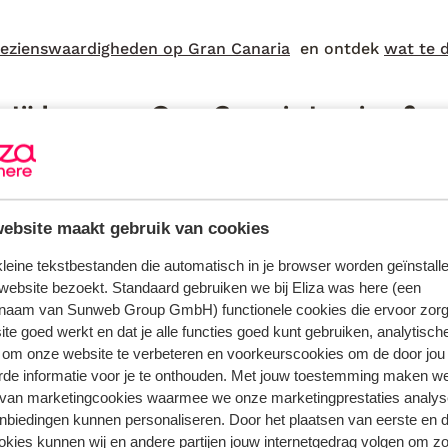
ezienswaardigheden op Gran Canaria
en ontdek
wat te 
e tijd om naar Gran Canaria te reizen?
jnt de zon het hele jaar door. Het is daarom de perfecte
als een
zonvakantie
. De zomers zijn er warm en droog en 
ur bijna altijd boven de 20 graden. De gemiddelde temper
ebsite maakt gebruik van cookies
n en kan in de zomervakantie oplopen tot wel 28 graden.
li en augustus zijn vaak warm en droog. Maar ook in de
n
 kleine tekstbestanden die automatisch in je browser worden geïnstalle
n oktober kun je nog prima op vakantie naar Gran Cana
website bezoekt. Standaard gebruiken we bij Eliza was here (een
jnste eilanden om de
herfstvakantie
door te brengen. Het
naam van Sunweb Group GmbH) functionele cookies die ervoor zorg
l natter, omdat de bergen in het midden van het eiland d
te goed werkt en dat je alle functies goed kunt gebruiken, analytisch
n pluspunt: op Gran Canaria valt er weinig regen, maar
 om onze website te verbeteren en voorkeurscookies om de door jou
binnenlanden en het oosten van de nodige hoeveelheid w
rde informatie voor je te onthouden. Met jouw toestemming maken w
een trui mee als je in de wintermaanden een reis naar Gr
 van marketingcookies waarmee we onze marketingprestaties analys
nbiedingen kunnen personaliseren. Door het plaatsen van eerste en 
e iets frissere avonden. Naar welk plekje reis jij af binn
ookies kunnen wij en andere partijen jouw internetgedrag volgen om z