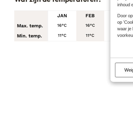
inhoud e
Door op 
JAN
FEB
MRT
op 'Cook
Max. temp.
16°C
16°C
20°C
waar je 
voorkeu
Min. temp.
11°C
11°C
13°C
Beh
Wei