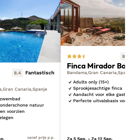
massa!
uwste
Fa
8.9
Finca Mirador Band
Fantastisch
Bandama
Gran Canaria
Spanje
8.4
Adults only (15+)
Sprookjesachtige finca
a
Gran Canaria
Spanje
Aandacht voor elke gast
d zwembad
Perfecte uitvalsbasis voor uits
onderschone natuur
en voorzien
gelegen
vanaf prijs p.p.
va
ep.
Za 5 Sep. - Za 12 Sep.