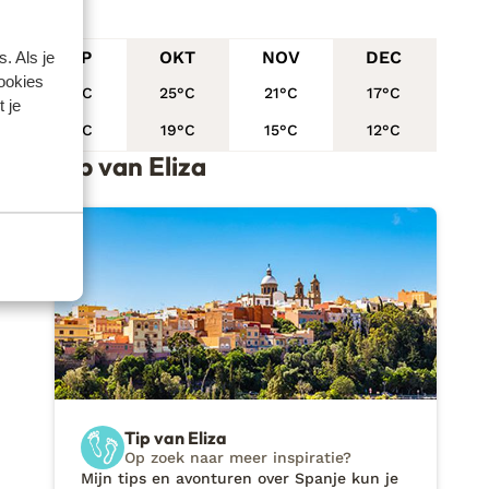
. Als je
SEP
OKT
NOV
DEC
cookies
25°C
25°C
21°C
17°C
 je
19°C
19°C
15°C
12°C
Tip van Eliza
Tip van Eliza
Op zoek naar meer inspiratie?
Mijn tips en avonturen over Spanje kun je