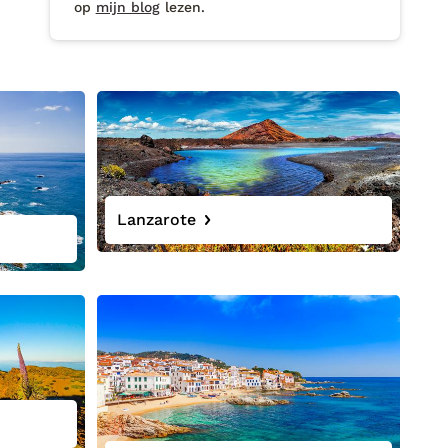
op
mijn blog
lezen.
Lanzarote