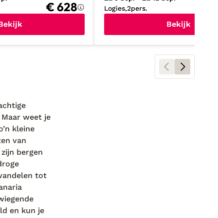
€ 628
Logies
2
pers.
Bekijk
Bekijk
achtige
. Maar weet je
’n kleine
en van
 zijn bergen
droge
 wandelen tot
anaria
 wiegende
ld en kun je