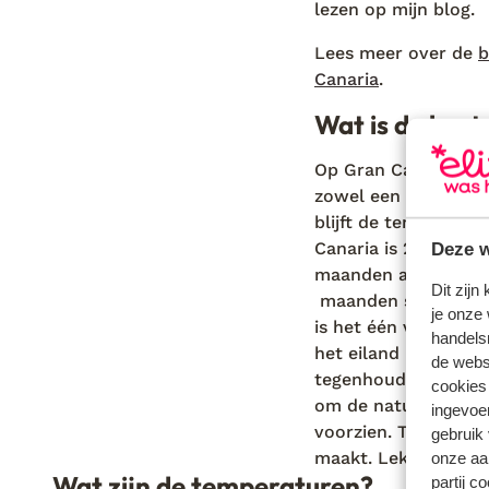
lezen op mijn blog.
Lees meer over de
b
Canaria
.
Wat is de best
Op Gran Canaria schi
zowel een
winter
- 
blijft de temperatu
Deze w
Canaria is 22 grade
maanden als juni, ju
Dit zijn
maanden september e
je onze 
is het één van de fi
handels
het eiland is dan we
de websi
tegenhouden. Nog ee
cookies
om de natuur in de 
ingevoe
voorzien. Tip: neem 
gebruik
onze aa
maakt. Lekker voor d
Wat zijn de temperaturen?
partij c