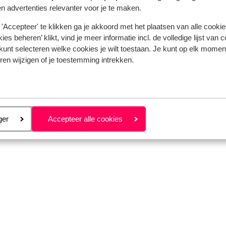
n advertenties relevanter voor je te maken.
'Accepteer' te klikken ga je akkoord met het plaatsen van alle cookies
APR
MEI
JUN
JUL
AUG
ies beheren’ klikt, vind je meer informatie incl. de volledige lijst van 
21°C
22°C
26°C
27°C
28°C
kunt selecteren welke cookies je wilt toestaan. Je kunt op elk moment
ren wijzigen of je toestemming intrekken.
14°C
16°C
20°C
21°C
22°C
eren
ger
Accepteer alle cookies