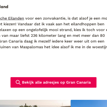
iland
sche Eilanden
voor een zonvakantie, is dat alsof je een m
iet kiezen! Vandaar dat ik vaak aan het eilandhoppen ben
elaxen op een ongelofelijk mooi strand, kies ik toch voor
jn van maar liefst 236 kilometer lang en met meer dan 80
 Gran Canaria daag ik mezelf iedere keer weer uit om een
duinen van Maspalomas het idee alsof ik me in de woestij
 door de duinen kan ik hier perfect terecht. Dit eiland 
re kant van
Spanje
laten zien.
Canaria
Canaria heb ik authentieke adresjes ontdekt waar de tijd 
hitterend
hotel
en de ander zijn
appartementen
omringd d
Bekijk alle adresjes op Gran Canaria
ik op een luxe vakantie naar Gran Canaria en verblijf ik i
adresjes die ook nog eens zeer geliefd zijn. Wil je een