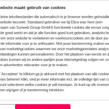
ebsite maakt gebruik van cookies
 kleine tekstbestanden die automatisch in je browser worden geïnstalle
website bezoekt. Standaard gebruiken we bij Eliza was here (een
naam van Sunweb Group GmbH) functionele cookies die ervoor zorg
te goed werkt en dat je alle functies goed kunt gebruiken, analytisch
 om onze website te verbeteren en voorkeurscookies om de door jou
rde informatie voor je te onthouden. Met jouw toestemming maken w
 jou voorgingen.
Meer over reviews
 van marketingcookies waarmee we onze marketingprestaties analys
nbiedingen kunnen personaliseren. Door het plaatsen van eerste en 
ookies kunnen wij en andere partijen jouw internetgedrag volgen om z
Meest geboekt door met 
n advertenties relevanter voor je te maken.
2026
Fantastisch
18 apr.
8.6
'Accepteer' te klikken ga je akkoord met het plaatsen van alle cookies
t
t
Het appartement was ruim en netjes. Mooie rust
Het appartement was ruim en netjes. Mooie rust
ies beheren’ klikt, vind je meer informatie incl. de volledige lijst van 
omgeving.Bij aankomst werden we gasvrij ontva
omgeving.Bij aankomst werden we gasvrij ontva
kunt selecteren welke cookies je wilt toestaan. Je kunt op elk moment
door een lieve dame die alles goed heeft uitgeleg
door een lieve dame die alles goed heeft uitgeleg
ren wijzigen of je toestemming intrekken.
Prefect voor gezin of twee koppels. Elke dag hin
Prefect voor gezin of twee koppels. Elke dag hin
er verse broodjes aan de voordeur. Klein minpun
er verse broodjes aan de voordeur. Klein
appartement kan wel hier en daar wat opgeknap
minpuntje;...
meer