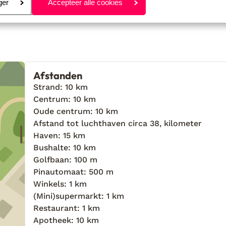
eren
ger
Accepteer alle cookies
Anoniem
Vrienden
worden en een grotere boiler zou geen overbodi
luxe zijn want nu was zelfs na heel kort douche
warme water soms op.
Afstanden
Strand: 10 km
Centrum: 10 km
Oude centrum: 10 km
Afstand tot luchthaven circa 38, kilometer
Haven: 15 km
Bushalte: 10 km
Golfbaan: 100 m
Pinautomaat: 500 m
Winkels: 1 km
(Mini)supermarkt: 1 km
Restaurant: 1 km
Apotheek: 10 km