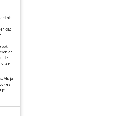
erd als
en dat
e
e ook
eren en
derde
o onze
familie
 2026
. Als je
ige
ige
cookies
ngen
ngen
 je
d.
d.
gen
gen
tje;
t