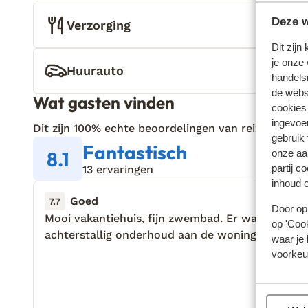
Deze w
Verzorging
Dit zijn
je onze 
Huurauto
handels
de websi
Wat gasten vinden
cookies
ingevoe
Dit zijn 100% echte beoordelingen van reizigers die
gebruik
Fantastisch
8.1
onze aa
partij c
13 ervaringen
inhoud e
Goed
20 apr. 
7.7
Door op 
Mooi vakantiehuis, fijn zwembad. Er was wel wa
Mooi vakantiehuis, fijn zwembad. Er was wel wa
op 'Cook
achterstallig onderhoud aan de woning.
achterstallig onderhoud aan de woning.
waar je 
voorkeu