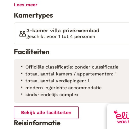
paar dagen onbezorgd wil ontspannen. Alleen het u
Lees meer
prachtige reservoir van Hoya Fría al maakt dit een
Kamertypes
villa's zijn speciaal ingericht om het thuisleven hee
bedden, de comfortabele woonkamer en fijne badkam
alleen maar hoeft na te denken over welke delen va
3-kamer villa privézwembad
Voor of na een middagje sight-seeing even helemaal
geschikt voor 1 tot 4 personen
privézwembad is het werkelijk heerlijk toeven. Bov
Faciliteiten
perfect is om samen gezellig van een drankje te ni
Officiële classificatie: zonder classificatie
totaal aantal kamers / appartementen: 1
totaal aantal verdiepingen: 1
modern ingerichte accommodatie
kindvriendelijk complex
Bekijk alle faciliteiten
Reisinformatie