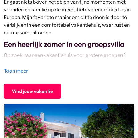
Er gaat niets boven het delen van fijne momenten met
vrienden en familie op de meest betoverende locaties in
Europa. Mijn favoriete manier om dit te doen is door te
verblijven in een comfortabel vakantiehuis, waar rust en
ruimte samenkomen.
Een heerlijk zomer in een groepsvilla
Op zoek naar een vakantiehuis voor grotere groepen?
Met mijn selectie aan verblijven voor minimaal 8
personen kun je samen genieten van een heerlijke
Toon meer
vakantie. Ontdek op jouw eigen tempo de charmes van je
bestemming. Zo vind je hier bijvoorbeeld de
Vind jouw vakantie
mooiste
vakantiehuizen in Griekenland
of de meest
sfeervolle
vakantiehuizen in Spanje
.
Heb jij liever een ander soort vakantieverblijf? Ontdek
dan mijn complete selectie aan
authentieke
vakantieverblijven
,
of bekijk mijn
bestsellers
voor de