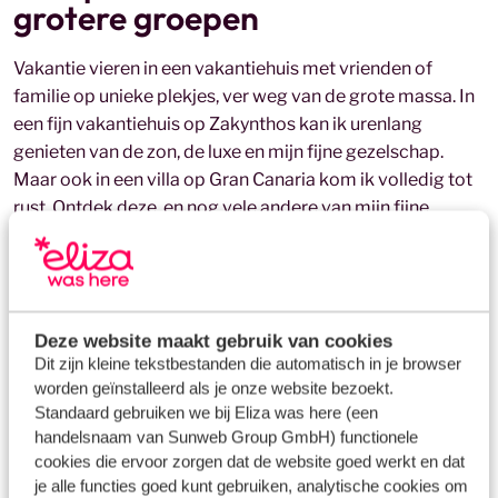
grotere groepen
Vakantie vieren in een vakantiehuis met vrienden of
familie op
unieke plekjes, ver weg van de grote massa. In
een fijn vakantiehuis op Zakynthos kan ik urenlang
genieten van de zon, de luxe en mijn fijne gezelschap.
Maar ook in een villa op Gran Canaria kom ik volledig tot
rust.
Ontdek deze, en nog vele andere van mijn fijne
authentieke groepsvakantiehuizen voor groepen vanaf 8
personen. Of je nu op zoek bent naar een groot
vakantiehuis met zwembad
, een ruime groepsvilla, of
een
groepshuis aan het strand
, ik garandeer je dat je
Deze website maakt gebruik van cookies
ultiem zult genieten van een vakantie vol comfort, gemak
Dit zijn kleine tekstbestanden die automatisch in je browser
en gezelligheid.
worden geïnstalleerd als je onze website bezoekt.
Standaard gebruiken we bij Eliza was here (een
Ontdek de fijnste villa's onder de zon
handelsnaam van Sunweb Group GmbH) functionele
cookies die ervoor zorgen dat de website goed werkt en dat
je alle functies goed kunt gebruiken, analytische cookies om
Met mijn ontdekkingen aan vakantiehuizen in Spanje kun