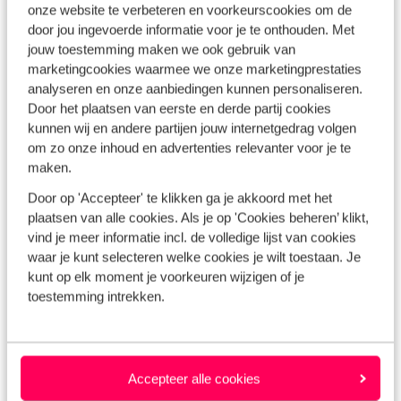
onze website te verbeteren en voorkeurscookies om de
je genieten van de zonovergoten stranden, rijke cultuur en
door jou ingevoerde informatie voor je te onthouden. Met
niet te vergeten, de heerlijke tapas. Ontspan aan de
jouw toestemming maken we ook gebruik van
idyllische stranden van
Mallorca
, of ga op
marketingcookies waarmee we onze marketingprestaties
ontdekkingstocht tijdens het hoppen tussen de
Spaanse
analyseren en onze aanbiedingen kunnen personaliseren.
Door het plaatsen van eerste en derde partij cookies
eilanden
. In Griekenland wachten eeuwenoude
kunnen wij en andere partijen jouw internetgedrag volgen
geschiedenis, adembenemende landschappen en warme
om zo onze inhoud en advertenties relevanter voor je te
gastvrijheid op jullie. Verken het
Griekse vasteland
met
maken.
zijn langgerekte kustlijn, vaar langs de betoverende
Door op 'Accepteer' te klikken ga je akkoord met het
eilanden van de Egeïsche Zee, of geniet van de lokale
plaatsen van alle cookies. Als je op 'Cookies beheren’ klikt,
keuken in een schilderachtig dorpje. Met een vakantievilla
vind je meer informatie incl. de volledige lijst van cookies
als thuisbasis kun je de Griekse cultuur en tradities
waar je kunt selecteren welke cookies je wilt toestaan. Je
omarmen terwijl je samen met je reisgezelschap de
kunt op elk moment je voorkeuren wijzigen of je
wonderen van dit prachtige land ontdekt. Op zoek naar
toestemming intrekken.
meer inspiratie voor fijne vakantievilla's? Bekijk dan mijn
blog met tips voor
l
uxe villa’s voor een vakantie met
vrienden
.
Accepteer alle cookies