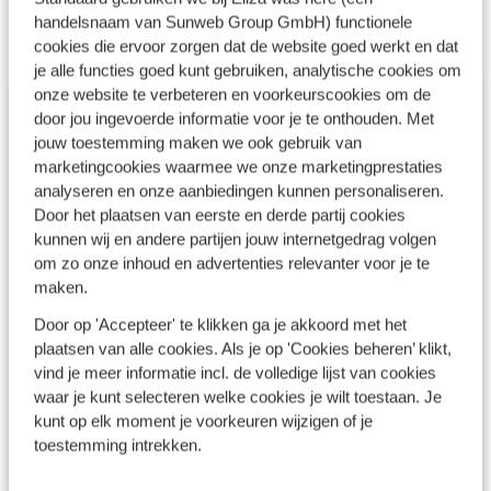
aan tips om te doen oin de omgeving.
handelsnaam van Sunweb Group GmbH) functionele
cookies die ervoor zorgen dat de website goed werkt en dat
je alle functies goed kunt gebruiken, analytische cookies om
onze website te verbeteren en voorkeurscookies om de
Meer Griekse bestemmingen
door jou ingevoerde informatie voor je te onthouden. Met
jouw toestemming maken we ook gebruik van
marketingcookies waarmee we onze marketingprestaties
analyseren en onze aanbiedingen kunnen personaliseren.
Door het plaatsen van eerste en derde partij cookies
kunnen wij en andere partijen jouw internetgedrag volgen
om zo onze inhoud en advertenties relevanter voor je te
maken.
Door op 'Accepteer' te klikken ga je akkoord met het
plaatsen van alle cookies. Als je op 'Cookies beheren’ klikt,
vind je meer informatie incl. de volledige lijst van cookies
Griekenland
waar je kunt selecteren welke cookies je wilt toestaan. Je
Griekse eilanden
kunt op elk moment je voorkeuren wijzigen of je
toestemming intrekken.
Fly & Drive