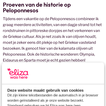
Proeven van de historie op
Peloponnesos
Tijdens een vakantie op de Peloponnesos combineer ik
graag meerdere activiteiten, van een dagje strand tot het
rondstruinen in pittoreske dorpjes en het verkennen van
de Griekse cultuur. Als je net zoals ik van olijven houdt,
moet je zeker eens dit plekje op het Griekse vasteland
bezoeken. Ik genoot hier van de kalamata olijven uit
Peloponesse. Ook de historische wonderen: Olympia,
Eidaurus en Sparta moet je echt gezien hebben!
Het charmante Parga op Epirus
De streek waar ik toch iedere keer weer terugkom voor
de lekkerste vis die uit de haven komt. Neerstrijken bij een
Deze website maakt gebruik van cookies
pittoresk restaurantje en mij mengen onder de locals. De
Dit zijn kleine tekstbestanden die automatisch in je browser
obers vertellen bijzondere verhalen over het vangen van
worden geïnstalleerd als je onze website bezoekt.
de vis. Na een bezoek aan Epirus ben ik altijd weer rijker
Standaard gebruiken we bij Eliza was here (een