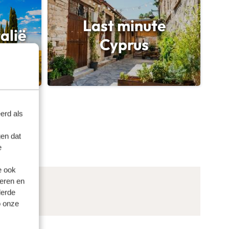
Last minute
alië
Cyprus
erd als
en dat
e
e ook
eren en
derde
o onze