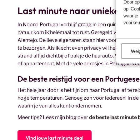
Door op 
Last minute naar unieke verbl
op 'Cook
waar je 
voorkeu
In Noord-Portugal verblijf graag in een
quinta
, een ad
natuur kom ik helemaal tot rust. Geregeld vind je tu
Alentejo. De lieve eigenaren staan hier voor je klaar m
te bezorgen. Als ik echt even privacy wil hebben, kies
Beh
Wei
strand altijd dichtbij of pak je de huurauto. Voor een 
of appartement. Met de vele adresjes in Portugal is er
De beste reistijd voor een Portugese
Het hele jaar door is het fijn om naar Portugal af te reiz
hoge temperaturen. Genoeg zon voor iedereen! In de wi
waarin je van alles kunt ondernemen.
Meer tips? Lees mijn blog over
de beste last minute
Vind jouw last minute deal