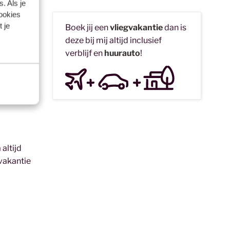
. Als je
cookies
 je
Boek jij een
vliegvakantie
dan is
deze bij mij altijd inclusief
in de
verblijf en
huurauto
!
ooral in
ijke tijd
a is het
n een hotel
 altijd
 vakantie