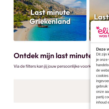
Last minute
Last
Griekenland
Deze w
Ontdek mijn last minutes naa
Dit zijn
je onze 
handels
Via de filters kan jij jouw persoonlijke voorkeuren aa
de websi
cookies
ingevoe
gebruik
onze aa
partij c
inhoud e