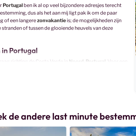
r
Portugal
ben ik al op veel bijzondere adresjes terecht
bestemming, dus als het aan mij ligt pak ik om de paar
eg of een langere
zonvakantie
is; de mogelijkheden zijn
le stranden of tussen de glooiende heuvels van deze
 in Portugal
raag richting de Costa Verde in
Noord-Portugal
. Voor een
Lisboa
; ideaal gelegen voor een dagje naar één van de
ie is een
last minute Algarve
de bestemming. Hier geniet
vol goudgele stranden lijkt soms wel oneindig! Wil ik
 minute naar Madeira
of de
Azoren
. Laten we ook de rust
ijdigheid van Portugal maakt het de ideale bestemming
k de andere last minute bestem
persoon op vertrekken t/m 31 oktober 2026. Klik *
hier
*