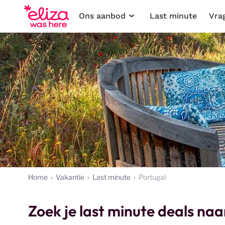
Ons aanbod
Last minute
Vra
Home
Vakantie
Last minute
Portugal
Zoek je last minute deals na