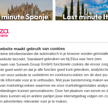
 minute Spanje
Last minute It
ebsite maakt gebruik van cookies
r Portugal
 kleine tekstbestanden die automatisch in je browser worden geïnstalle
website bezoekt. Standaard gebruiken we bij Eliza was here (een
naam van Sunweb Group GmbH) functionele cookies die ervoor zorg
ngeven.
te goed werkt en dat je alle functies goed kunt gebruiken, analytisch
 om onze website te verbeteren en voorkeurscookies om de door jou
rde informatie voor je te onthouden. Met jouw toestemming maken w
 van marketingcookies waarmee we onze marketingprestaties analys
nbiedingen kunnen personaliseren. Door het plaatsen van eerste en 
ookies kunnen wij en andere partijen jouw internetgedrag volgen om z
n advertenties relevanter voor je te maken.