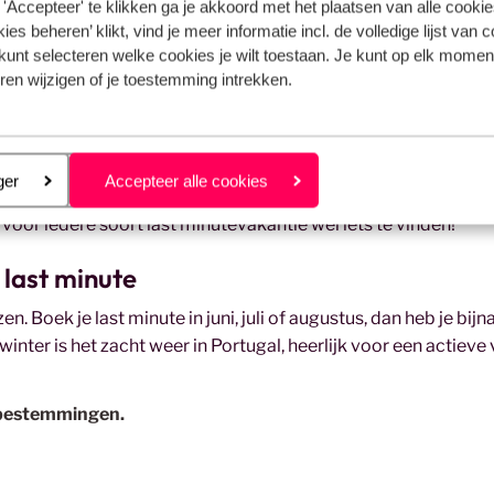
'Accepteer' te klikken ga je akkoord met het plaatsen van alle cookies
ijven in Portugal
ies beheren’ klikt, vind je meer informatie incl. de volledige lijst van 
kunt selecteren welke cookies je wilt toestaan. Je kunt op elk moment
ren wijzigen of je toestemming intrekken.
resje op het platteland. Ze komen in alle soorten en maten. Zo 
ssen de groene bossen ook een gezellige
Bed and Breakfast
, v
et leuke tips en werken hard en vol trots om jou een onvergetel
 ik voor een
vakantiehuis
. Vooral aan de Algarve en op Madeir
eren
ger
Accepteer alle cookies
luxe getaway ga ik richting Costa de Lisboa waar ik neerstrijk i
 voor iedere soort last minutevakantie wel iets te vinden!
 last minute
en. Boek je last minute in juni, juli of augustus, dan heb je bijna
nter is het zacht weer in Portugal, heerlijk voor een actieve
 bestemmingen.