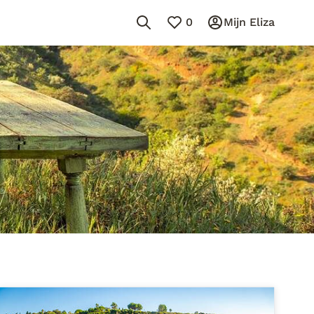
0
Mijn Eliza
l