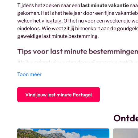
Tijdens het zoeken naar een
last minute vakantie
naa
gekomen. Het is het hele jaar door een fijne vakantie
weken het vliegtuig. Of het nu voor een weekendje w
eindeloos. Wie weet zit jij binnenkort aan de goudge
geweldige last minute bestemming.
Tips voor last minute bestemmingen
Als ik omringd wil worden door wijngaarden, trek ik g
beetje gezelligheid trek ik weer richting de
Costa de 
Toon meer
grotere steden zoals Lissabon. Voor een strandvakant
je van veel zonuren aan zee. De uitgestrekte kustlijn 
genieten van het eilandleven, dan ga ik voor een
last
Vind jouw last minute Portugal
en ruimte van
Alentejo
zeker niet vergeten. De veelz
voor jouw last minute vakantie!
Ontde
Nu tijdelijk: last minute deals met €75 korting per 
om het geselecteerde aanbod te zien.