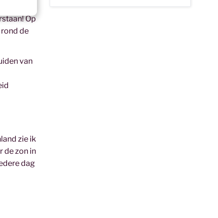
erstaan! Op
 rond de
zuiden van
eid
land zie ik
r de zon in
iedere dag