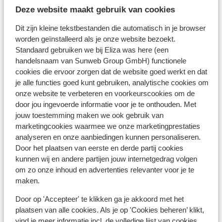
Deze website maakt gebruik van cookies
Geniet van lokale wijnen en smaakvolle gerechte
Op ontdekkingstocht tussen landschappen vol wi
Dit zijn kleine tekstbestanden die automatisch in je browser
worden geïnstalleerd als je onze website bezoekt.
Bekijk
Standaard gebruiken we bij Eliza was here (een
handelsnaam van Sunweb Group GmbH) functionele
cookies die ervoor zorgen dat de website goed werkt en dat
je alle functies goed kunt gebruiken, analytische cookies om
onze website te verbeteren en voorkeurscookies om de
door jou ingevoerde informatie voor je te onthouden. Met
jouw toestemming maken we ook gebruik van
marketingcookies waarmee we onze marketingprestaties
analyseren en onze aanbiedingen kunnen personaliseren.
Door het plaatsen van eerste en derde partij cookies
Malta
kunnen wij en andere partijen jouw internetgedrag volgen
om zo onze inhoud en advertenties relevanter voor je te
Bezoek de pittoreske vissersdorpjes
maken.
Bijzondere baaien met azuurblauw water
Door op 'Accepteer' te klikken ga je akkoord met het
Op dit moment geen aanbod
plaatsen van alle cookies. Als je op 'Cookies beheren’ klikt,
vind je meer informatie incl. de volledige lijst van cookies
Bekijk