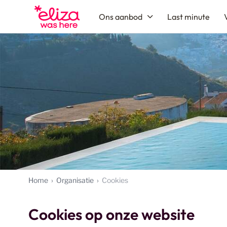
Ons aanbod
Last minute
Zoek & Boek
Bestemmingen
Type vakantie
Periode
Verblijf
Thema
Home
Organisatie
Cookies
Het weer per bestemming
Cookies op onze website