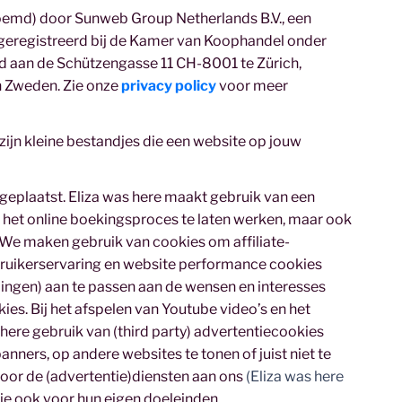
oemd) door Sunweb Group Netherlands B.V., een
geregistreerd bij de Kamer van Koophandel onder
 aan de Schützengasse 11 CH-8001 te Zürich,
n Zweden. Zie onze
privacy policy
voor meer
zijn kleine bestandjes die een website op jouw
n geplaatst. Eliza was here maakt gebruik van een
om het online boekingsproces te laten werken, maar ook
We maken gebruik van cookies om affiliate-
ruikerservaring en website performance cookies
ingen) aan te passen aan de wensen en interesses
es. Bij het afspelen van Youtube video’s en het
ere gebruik van (third party) advertentiecookies
anners, op andere websites te tonen of juist niet te
voor de (advertentie)diensten aan ons
(Eliza was here
die ook voor hun eigen doeleinden