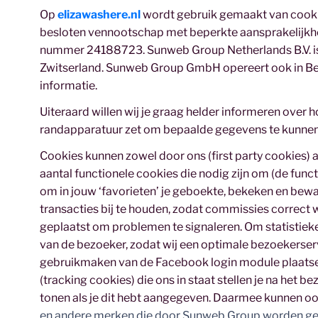
Op
elizawashere.nl
wordt gebruik gemaakt van cookie
besloten vennootschap met beperkte aansprakelijkhe
nummer 24188723. Sunweb Group Netherlands B.V. is
Zwitserland. Sunweb Group GmbH opereert ook in Belg
informatie.
Uiteraard willen wij je graag helder informeren over 
randapparatuur zet om bepaalde gegevens te kunnen
Cookies kunnen zowel door ons (first party cookies) a
aantal functionele cookies die nodig zijn om (de func
om in jouw ‘favorieten’ je geboekte, bekeken en bew
transacties bij te houden, zodat commissies correct 
geplaatst om problemen te signaleren. Om statistiek
van de bezoeker, zodat wij een optimale bezoekerserv
gebruikmaken van de Facebook login module plaatsen 
(tracking cookies) die ons in staat stellen je na het b
tonen als je dit hebt aangegeven. Daarmee kunnen ook
en andere merken die door Sunweb Group worden g