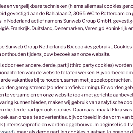
s en vergelijkbare technieken (hierna allemaal cookies gen
id gevestigd aan de Bahialaan 2, 3065 WC te Rotterdam en 
 in Nederland actief namens Sunweb Group GmbH, gevestigd
ië, Frankrijk, Duitsland, Denemarken, Verenigd Koninkrijk e
hoe Sunweb Group Netherlands B.V. cookies gebruikt. Cookies 
 onthouden tijdens jouw bezoek aan onze website.
ls door een andere, derde, partij (third party cookies) worde
tionaliteiten van) de website te laten werken. Bijvoorbeeld 
aarde vakanties bij te houden, samen met je zoekopdrachten.
worden geregistreerd (zonder profielvorming).
Er worden geb
en te verzamelen en onze website (ook met gerichte aanbevel
aring kunnen bieden, maken wij gebruik van analytische cooki
die derde partijen ook cookies. Daarnaast maakt Eliza was h
ezoek aan onze site advertenties, bijvoorbeeld in de vorm van b
 (interesse)profielen worden opgebouwd. In beginsel is dit 
evoerd)
, maar als derde partijen cookies plaatsen, kunnen ze 