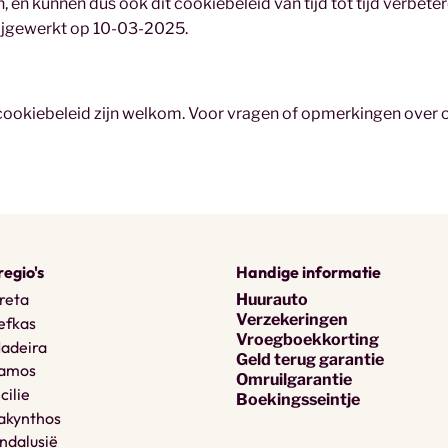
n, en kunnen dus ook dit cookiebeleid van tijd tot tijd verbet
 bijgewerkt op 10-03-2025.
cookiebeleid zijn welkom. Voor vragen of opmerkingen over o
regio's
Handige informatie
reta
Huurauto
Verzekeringen
efkas
Vroegboekkorting
Madeira
Geld terug garantie
Samos
Omruilgarantie
cilie
Boekingsseintje
akynthos
ndalusië