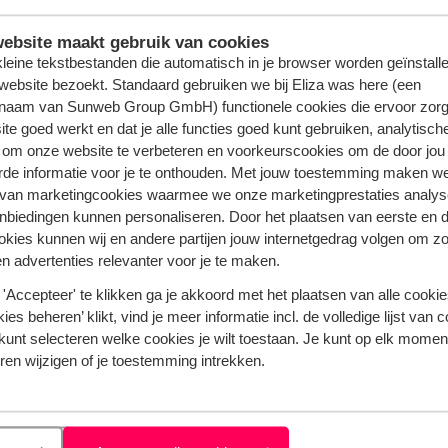
ebsite maakt gebruik van cookies
 kleine tekstbestanden die automatisch in je browser worden geïnstalle
okies wilt accepteren. Hoe je dit kunt instellen kun je het bes
website bezoekt. Standaard gebruiken we bij Eliza was here (een
t dan bestaat de kans dat je meerdere functies op onze websit
naam van Sunweb Group GmbH) functionele cookies die ervoor zorg
te goed werkt en dat je alle functies goed kunt gebruiken, analytisch
 om onze website te verbeteren en voorkeurscookies om de door jou
rtentie cookies dan kun je dit tevens aangeven bij
Your Onlin
rde informatie voor je te onthouden. Met jouw toestemming maken w
 van marketingcookies waarmee we onze marketingprestaties analys
nbiedingen kunnen personaliseren. Door het plaatsen van eerste en 
ebsite (bepaalde) advertentiecookies hebt uitgeschakeld, kri
ookies kunnen wij en andere partijen jouw internetgedrag volgen om z
Het kan nog wel voorkomen dat je van ons algemene advertenti
n advertenties relevanter voor je te maken.
gle-signals zijn sessiegegevens van sites en apps die Goog
'Accepteer' te klikken ga je akkoord met het plaatsen van alle cookies
gezet. Via de volgende link kun je advertentiepersonalisatie 
ies beheren’ klikt, vind je meer informatie incl. de volledige lijst van 
kunt selecteren welke cookies je wilt toestaan. Je kunt op elk moment
ren wijzigen of je toestemming intrekken.
", die wordt beheerd door Kickbite GmbH, Mehringdamm 32-34
line aanbod en de effectiviteit van de vormgeving ervan te be
 bezoeken aan onze website analyseren (de zogenaamde custo