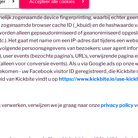
eren
ger
Accepteer alle cookies
begrijpen welke onderdelen van ons online aanbod bijzonder n
p basis van deze analyse kunnen we ons online aanbod aanpass
elijk zogenaamde device fingerprinting, waarbij echter gee
 zogenaamde browser cache ID (_kbuid) en de hashwaarde van
s worden alleen gepseudonimiseerd of geanonimiseerd opge
c.). Het gaat met name om een IP-adres dat tijdens een webs
volgende persoonsgegevens van bezoekers: user agent inform
, user events (bezochte pagina's, URL's, verwijzende pagina e
 (alleen voor conversie events). Als u via Google ads op onz
ekomen - uw Facebook visitor ID geregistreerd, die Kickbite 
id van Kickbite vindt u op
https://www.kickbite.io/use-kickb
 verwerken, verwijzen we je graag naar onze
privacy policy
vo