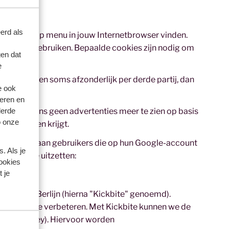
erd als
te via het help menu in jouw Internetbrowser vinden.
e niet kan gebruiken. Bepaalde cookies zijn nodig om
en dat
e
e Choices
, en soms afzonderlijk per derde partij, dan
e ook
eren en
derde
jg je van ons geen advertenties meer te zien op basis
o onze
es te zien krijgt.
le koppelt aan gebruikers die op hun Google-account
. Als je
via Google uitzetten:
cookies
 je
, 10961 Berlijn (hierna "Kickbite" genoemd).
grijpen en te verbeteren. Met Kickbite kunnen we de
mer journey). Hiervoor worden