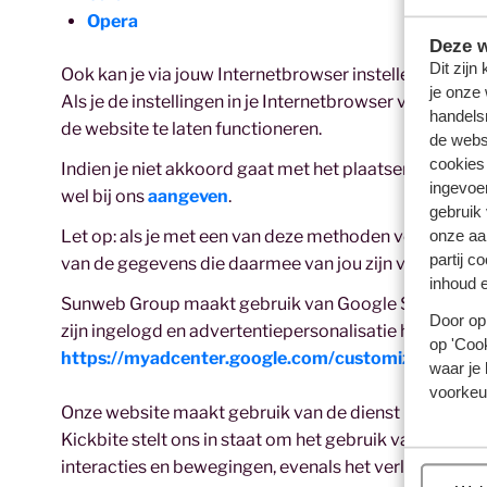
Opera
Deze w
Dit zijn
Ook kan je via jouw Internetbrowser instellen of je co
je onze 
Als je de instellingen in je Internetbrowser verander
handels
de website te laten functioneren.
de websi
cookies
Indien je niet akkoord gaat met het plaatsen van adve
ingevoe
wel bij ons
aangeven
.
gebruik
onze aa
Let op: als je met een van deze methoden voor onze w
partij c
van de gegevens die daarmee van jou zijn verzameld. 
inhoud e
Sunweb Group maakt gebruik van Google Signals. Goo
Door op 
zijn ingelogd en advertentiepersonalisatie hebben aan
op 'Cook
https://myadcenter.google.com/customize.
waar je 
voorkeu
Onze website maakt gebruik van de dienst "Kickbite
Kickbite stelt ons in staat om het gebruik van ons on
interacties en bewegingen, evenals het verloop van