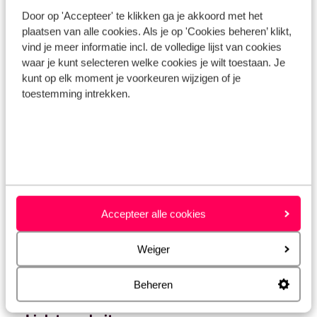
City/village*
Door op 'Accepteer' te klikken ga je akkoord met het
plaatsen van alle cookies. Als je op 'Cookies beheren’ klikt,
vind je meer informatie incl. de volledige lijst van cookies
waar je kunt selecteren welke cookies je wilt toestaan. Je
kunt op elk moment je voorkeuren wijzigen of je
Google Maps URL / GPS coordinates
toestemming intrekken.
Accommodation name*
Accepteer alle cookies
Accommodation type*
Weiger
Beheren