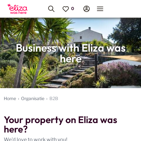
Business with Eliza was
here
Home
Organisatie
B2B
Your property on Eliza was
here?
We'd love to work with you!