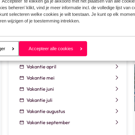
'Accepteer' te klikken ga je akkoord met het plaatsen van alle cookies
ies beheren’ klikt, vind je meer informatie incl. de volledige lijst van 
kunt selecteren welke cookies je wilt toestaan. Je kunt op elk moment
ekijk dan mijn favoriete winterzonverblijven. Of lees mijn blog 
ren wijzigen of je toestemming intrekken.
eren
ger
Accepteer alle cookies
Zoek in de zomer
Vakantie april
Vakantie mei
Vakantie juni
Vakantie juli
Vakantie augustus
Vakantie september