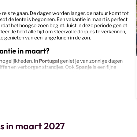
reis te gaan. De dagen worden langer, de natuur komt tot
lsof de lente is begonnen. Een vakantie in maart is perfect
ordat het hoogseizoen begint. Juist in deze periode geniet
r. Je hebt alle tijd om sfeervolle dorpjes te verkennen,
 genieten van een lange lunch in de zon.
antie in maart?
 mogelijkheden. In
Portugal
geniet je van zonnige dagen
iffen en verborgen strandjes. Ook
Spanje
is een fijne
en aangename lentetemperaturen. Liever een
ien. Hier ontdek je rustige baaien, authentieke dorpjes en
 nog meer zonuren, dan zijn de
Canarische Eilanden
een
 in maart.
e van de zomer
ontbijt buiten op je terras, maakt lange wandelingen langs
uit haar winterslaap. Of je nu kiest voor Portugal,
s in maart 2027
e in maart geeft je alvast een vleugje zomer én nieuwe