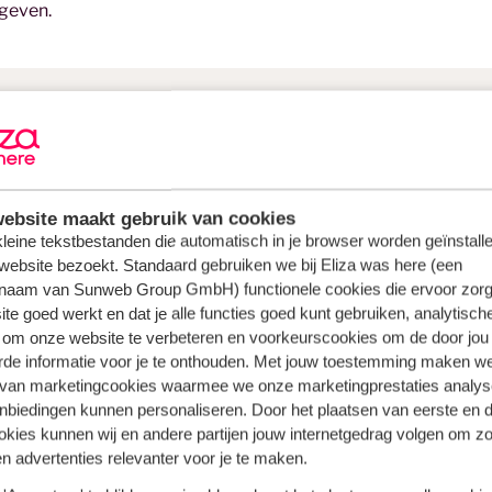
ngeven.
ebsite maakt gebruik van cookies
 voor een zonvakantie in maart
 kleine tekstbestanden die automatisch in je browser worden geïnstalle
website bezoekt. Standaard gebruiken we bij Eliza was here (een
naam van Sunweb Group GmbH) functionele cookies die ervoor zorg
te goed werkt en dat je alle functies goed kunt gebruiken, analytisch
wee van mijn favoriete plekjes zijn
Gran Canaria
en
Lanzaro
 om onze website te verbeteren en voorkeurscookies om de door jou
rde informatie voor je te onthouden. Met jouw toestemming maken w
 van marketingcookies waarmee we onze marketingprestaties analys
. De Portugese keuken kent veel heerlijke winterse gerechten
nbiedingen kunnen personaliseren. Door het plaatsen van eerste en 
n! Denk aan stoofpotjes, gevulde soepen en hartige taarten.
ookies kunnen wij en andere partijen jouw internetgedrag volgen om z
n advertenties relevanter voor je te maken.
e eiland is in de periode van maart tot en met juni op zijn mooi
e
lente
, om de bloemen en planten te zien bloeien. Natuurliefh