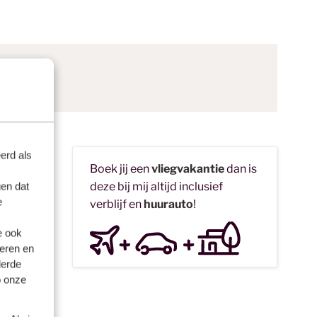
erd als
Boek jij een
vliegvakantie
dan is
deze bij mij altijd inclusief
en dat
e
verblijf en
huurauto
!
te
. Het lijkt
e ook
eren en
. De
derde
 Houd je
o onze
st. Ik
ebbers zijn