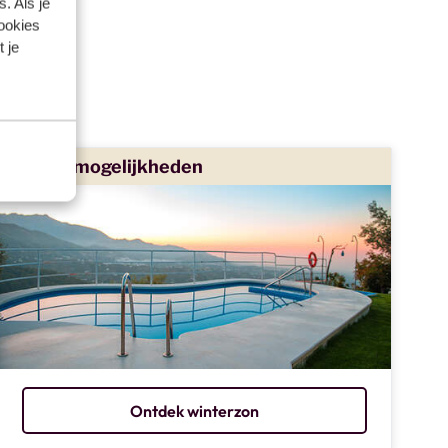
. Als je
cookies
 je
"
waar is
Meer mogelijkheden
Ontdek winterzon