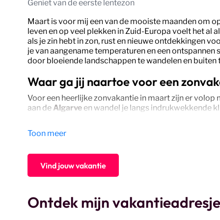
Geniet van de eerste lentezon
Maart is voor mij een van de mooiste maanden om op 
leven en op veel plekken in Zuid-Europa voelt het al a
als je zin hebt in zon, rust en nieuwe ontdekkingen vo
je van aangename temperaturen en een ontspannen sfee
door bloeiende landschappen te wandelen en buiten te
Waar ga jij naartoe voor een zonvak
Voor een heerlijke zonvakantie in maart zijn er volop
aan de
Algarve
en wandel je langs indrukwekkende kl
keuze, met charmante dorpjes, gezellige terrassen 
eilandgevoel? Op
Cyprus
laat de lente zich al vroeg z
Toon meer
wandelroutes die in maart op hun mooist zijn. Zoek je
ideale bestemming voor een ontspannen zonvakantie
Vind jouw vakantie
Zonvakantie maart: een voorproefj
Een zonvakantie in maart voelt als een cadeautje. Je 
de kust en geniet van de natuur die langzaam ontwaakt 
Ontdek mijn vakantieadresje
Spanje, Cyprus of de Canarische Eilanden, een vakanti
energie voor de maanden die volgen.