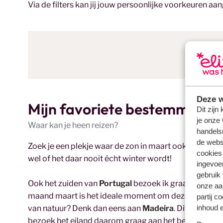
Via de filters kan jij jouw persoonlijke voorkeuren aa
Deze w
Mijn favoriete bestemmingen
Dit zijn
je onze 
Waar kan je heen reizen?
handels
de websi
Zoek je een plekje waar de zon in maart ook schijnt? T
cookies
wel of het daar nooit écht winter wordt!
ingevoe
gebruik
Ook het zuiden van
Portugal
bezoek ik graag in maart
onze aa
maand maart is het ideale moment om deze te probere
partij c
inhoud e
van natuur? Denk dan eens aan
Madeira
. Dit Portuges
bezoek het eiland daarom graag aan het begin van d