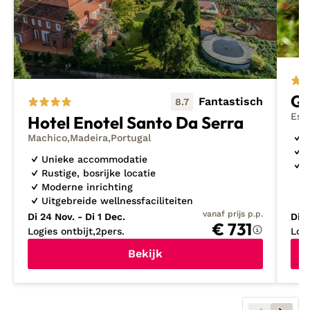
Qu
Fantastisch
8.7
Est
Hotel Enotel Santo Da Serra
A
Machico
Madeira
Portugal
Z
Unieke accommodatie
L
Rustige, bosrijke locatie
Moderne inrichting
Uitgebreide wellnessfaciliteiten
vanaf prijs p.p.
Di 24 Nov. - Di 1 Dec.
Di 1
€ 731
Logies ontbijt
2
pers.
Log
Bekijk