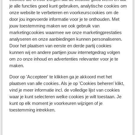
je alle functies goed kunt gebruiken, analytische cookies om
onze website te verbeteren en voorkeurscookies om de
door jou ingevoerde informatie voor je te onthouden. Met
jouw toestemming maken we ook gebruik van
marketingcookies waarmee we onze marketingprestaties
analyseren en onze aanbiedingen kunnen personaliseren.
Door het plaatsen van eerste en derde partij cookies
kunnen wij en andere partijen jouw internetgedrag volgen
om zo onze inhoud en advertenties relevanter voor je te
maken.
Door op 'Accepteer' te klikken ga je akkoord met het
plaatsen van alle cookies. Als je op 'Cookies beheren’ klikt,
vind je meer informatie incl. de volledige lijst van cookies
Funchal
waar je kunt selecteren welke cookies je wilt toestaan. Je
Eerlijk opbiechten: ik ben niet altijd een grote fan
kunt op elk moment je voorkeuren wijzigen of je
van steden. Liever zoek ik rustige dorpjes op, ver
toestemming intrekken.
weg van de massa. Maar sommige steden zijn zo
charmant dat ik ze alleen maar in mijn hart kan
sluiten. Zo ook Funchal, de hoofdstad van Madeira.
Deze stad aan de kust van Madeira zit vol met
sfeervolle, kleurrijke huisjes, straatjes en pleinen. De