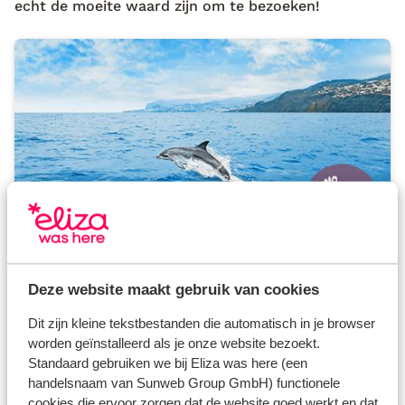
echt de moeite waard zijn om te bezoeken!
Dolfijnen spotten
Deze website maakt gebruik van cookies
Dolfijnen: voor mij blijven het magische dieren.
Inmiddels heb ik al een paar keer dolfijnen gespot,
Dit zijn kleine tekstbestanden die automatisch in je browser
waaronder op Sardinië. Maar ook op Madeira heb ik
worden geïnstalleerd als je onze website bezoekt.
het geluk aan mij zijde. Tijdens een boottocht gaan
Standaard gebruiken we bij Eliza was here (een
we op zoek naar ze. Eenmaal de dolfijnen in mijn
vizier, kan ik niet anders dan vreugdesprongetjes
handelsnaam van Sunweb Group GmbH) functionele
maken. Wat blijft dit toch bijzonder!
cookies die ervoor zorgen dat de website goed werkt en dat