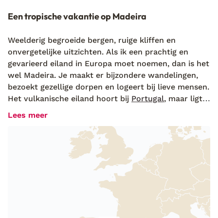
Een tropische vakantie op Madeira
Weelderig begroeide bergen, ruige kliffen en
onvergetelijke uitzichten. Als ik een prachtig en
gevarieerd eiland in Europa moet noemen, dan is het
wel Madeira. Je maakt er bijzondere wandelingen,
bezoekt gezellige dorpen en logeert bij lieve mensen.
Het vulkanische eiland hoort bij
Portugal
, maar ligt
850 kilometer ten zuidwesten van de Portugese
Lees meer
kust. Ver weg van
Spanje
en
Italië
in de Atlantische
Oceaan. De bijnaam van Madeira is het Hawaï van
Europa. Als je het eiland zelf ontdekt, snap je precies
waarom. Overal zie je
kleurrijke bloemen
en planten
en woeste kustlijnen. En het klimaat is het hele jaar
door aangenaam. Perfect voor een tropisch weekje we
Ruime vakantiehuizen en kleinschalige adresjes
Madeira is eigenlijk voor iedereen een aanrader. De