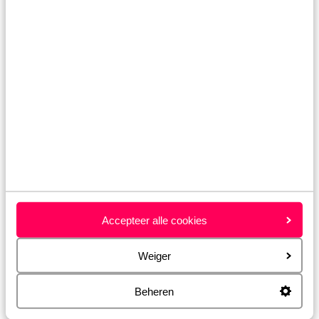
palmbomen, zee van bloemen en kleine
stadsstrandjes maken Funchal af: wat een heerlijke
stad!
Accepteer alle cookies
Weiger
Drink Poncha
“Mmmm…” Het is het enige wat ik kan uitbrengen
Beheren
als mijn goede vriend Pablo op Madeira me hun
lokale drankje Poncha voorschotelt. De trots in zijn
stem is groot als hij vertelt hoe dit lokale drankje