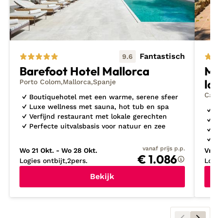
Fantastisch
9.6
Ma
Barefoot Hotel Mallorca
lo
Porto Colom
Mallorca
Spanje
Cas
Boutiquehotel met een warme, serene sfeer
Luxe wellness met sauna, hot tub en spa
A
Verfijnd restaurant met lokale gerechten
G
Perfecte uitvalsbasis voor natuur en zee
A
P
vanaf prijs p.p.
Wo 21 Okt. - Wo 28 Okt.
Vr 2
€ 1.086
Logies ontbijt
2
pers.
Log
Bekijk