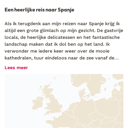
Een heerlijke reis naar Spanje
Als ik terugdenk aan mijn reizen naar Spanje krijg ik
altijd een grote glimlach op mijn gezicht. De gastvrije
locals, de heerlijke delicatessen en het fantastische
landschap maken dat ik dol ben op het land. Ik
verwonder me iedere keer weer over de mooie
kathedralen, tuur eindeloos naar de zee vanaf de
costa’s
en wandel dagenlang door indrukwekkende
Lees meer
natuurgebieden… Ik krijg er nooit genoeg van.
Genieten van het leven, daar zijn de Spanjaarden
meesters in! Wil je meeliften op die positieve sfeer,
dan is een Spanje vakantie een absolute aanrader. Of
je nu op zoek bent naar een strandvakantie op
Lanzarote
, op ontdekkingstocht gaat op
Mallorca
of
een hike maakt door de bergen van
Andalusië
: in
Spanje raak je nooit uitgekeken!
Ontdek alle fijne adresjes in Spanje