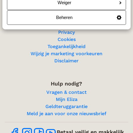
Sitemap
Weiger
Beheren
Privacy & cookies
Privacy
Cookies
Toegankelijkheid
Wijzig je marketing voorkeuren
Disclaimer
Hulp nodig?
Vragen & contact
Mijn Eliza
Geldteruggarantie
Meld je aan voor onze nieuwsbrief
Betaal veilig en makkelijk