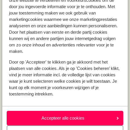
onze website te verbeteren en voorkeurscookies om de
Vakantie Zakynthos
door jou ingevoerde informatie voor je te onthouden. Met
jouw toestemming maken we ook gebruik van
Vakantie Andalusië
marketingcookies waarmee we onze marketingprestaties
Vakantie Algarve
analyseren en onze aanbiedingen kunnen personaliseren.
Door het plaatsen van eerste en derde partij cookies
kunnen wij en andere partijen jouw internetgedrag volgen
Type vakantie
om zo onze inhoud en advertenties relevanter voor je te
Last minute vakantie
maken.
Meivakantie
Door op 'Accepteer' te klikken ga je akkoord met het
Zomervakantie
plaatsen van alle cookies. Als je op 'Cookies beheren’ klikt,
Herfstvakantie
vind je meer informatie incl. de volledige lijst van cookies
waar je kunt selecteren welke cookies je wilt toestaan. Je
kunt op elk moment je voorkeuren wijzigen of je
toestemming intrekken.
Over mij
Over mij
Verantwoord op vakantie
Vacatures
Accepteer alle cookies
Pers & media