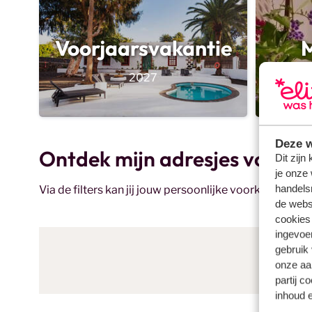
zomervakantie in 2026!
Voorjaarsvakantie
M
2027
Deze w
Ontdek mijn adresjes voor d
Dit zijn
je onze 
handels
Via de filters kan jij jouw persoonlijke voorkeuren aa
de websi
cookies
ingevoe
gebruik
onze aa
partij c
inhoud e