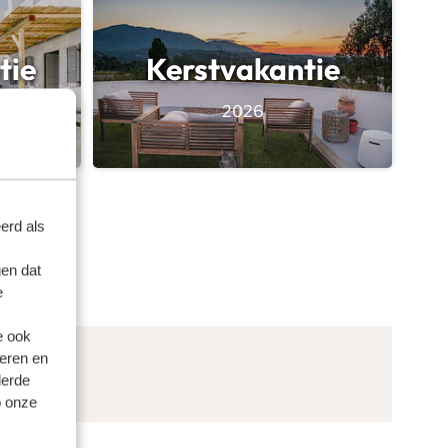
tie
Kerstvakantie
2026
erd als
en dat
e
e ook
eren en
derde
o onze