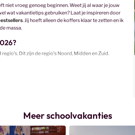
t niet vroeg genoeg beginnen. Weet jij al waar je jouw
el wat vakantietips gebruiken? Laat je inspireren door
estsellers
. Jij hoeft alleen de koffers klaar te zetten en ik
n de massa.
2026?
egio’s. Dit zijn de regio’s Noord, Midden en Zuid.
e van een reis naar de prachtige
Griekse eilanden
,
n van alle ruimte in een
villa
met privézwembad? Deze
Meer schoolvakanties
on. Of je nu met familie, vrienden of je partner reist,
augustus een oase van rust en ruimte. Ben je niet
eens het
zomeraanbod
.
Boek nu voor een zorgeloze