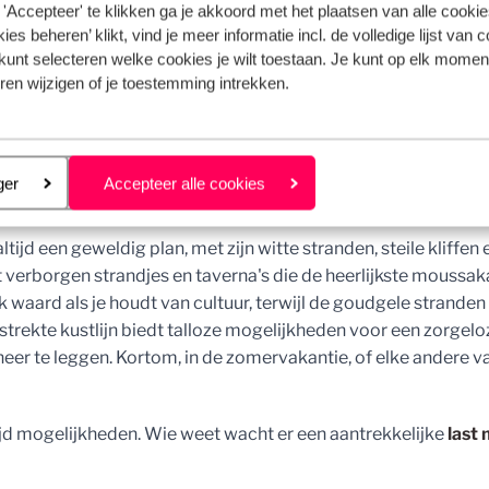
'Accepteer' te klikken ga je akkoord met het plaatsen van alle cookies
anden 2026
ies beheren’ klikt, vind je meer informatie incl. de volledige lijst van 
kunt selecteren welke cookies je wilt toestaan. Je kunt op elk moment
ren wijzigen of je toestemming intrekken.
uitbundig op betoverende bestemmingen in Europa. Mijn favo
nel verder.
n 2026
eren
ger
Accepteer alle cookies
altijd een geweldig plan, met zijn witte stranden, steile kliffen 
t verborgen strandjes en taverna's die de heerlijkste moussak
k waard als je houdt van cultuur, terwijl de goudgele stranden
strekte kustlijn biedt talloze mogelijkheden voor een zorgelo
er te leggen. Kortom, in de zomervakantie, of elke andere va
tijd mogelijkheden. Wie weet wacht er een aantrekkelijke
last