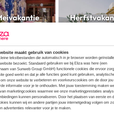
eivakantie
Herfstvakan
2027
2026
ebsite maakt gebruik van cookies
e zomervakantie
 kleine tekstbestanden die automatisch in je browser worden geïnstalle
website bezoekt. Standaard gebruiken we bij Eliza was here (een
naam van Sunweb Group GmbH) functionele cookies die ervoor zorg
ngeven.
te goed werkt en dat je alle functies goed kunt gebruiken, analytisch
 om onze website te verbeteren en voorkeurscookies om de door jou
rde informatie voor je te onthouden. Met jouw toestemming maken w
 van marketingcookies waarmee we onze marketingprestaties analys
nbiedingen kunnen personaliseren. Door het plaatsen van eerste en 
ookies kunnen wij en andere partijen jouw internetgedrag volgen om z
n advertenties relevanter voor je te maken.