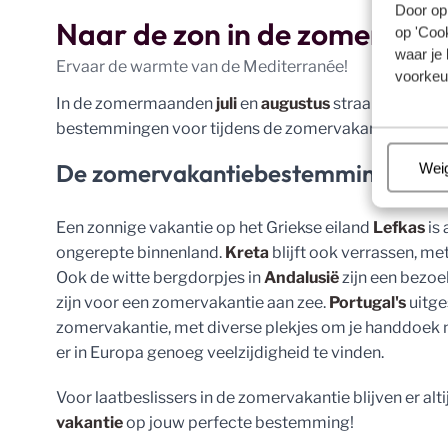
Door op 
Naar de zon in de zomerma
op 'Cook
waar je 
Ervaar de warmte van de Mediterranée!
voorkeu
In de zomermaanden
juli
en
augustus
straalt de zon 
bestemmingen voor tijdens de zomervakantie? Lees s
De zomervakantiebestemmingen va
Beh
Wei
Een zonnige vakantie op het Griekse eiland
Lefkas
is 
ongerepte binnenland.
Kreta
blijft ook verrassen, me
Ook de witte bergdorpjes in
Andalusië
zijn een bezoe
zijn voor een zomervakantie aan zee.
Portugal's
uitge
zomervakantie, met diverse plekjes om je handdoek ne
er in Europa genoeg veelzijdigheid te vinden.
Voor laatbeslissers in de zomervakantie blijven er al
vakantie
op jouw perfecte bestemming!