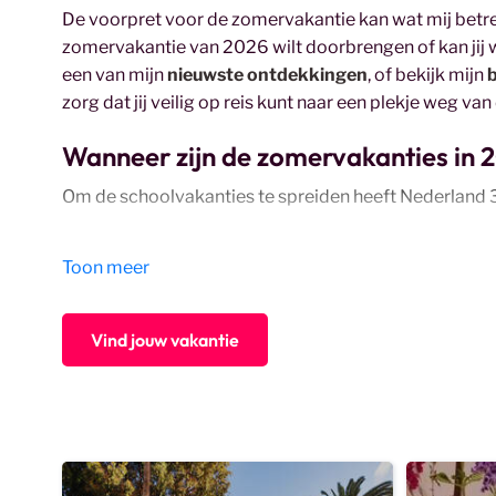
De voorpret voor de zomervakantie kan wat mij betref
zomervakantie van 2026 wilt doorbrengen of kan jij w
een van mijn
nieuwste ontdekkingen
, of bekijk mijn
b
zorg dat jij veilig op reis kunt naar een plekje weg va
Wanneer zijn de zomervakanties in 
Om de schoolvakanties te spreiden heeft Nederland 3 r
Noord: 4 juli t/m 16 augustus 2026
Toon meer
Midden:18 juli t/m 30 augustus 2026
Zuid: 11 juli t/m 23 augustus 2026
Vind jouw vakantie
Tijd voor een ontspannen gezinsvakantie! Wat dacht j
overnachten in gezellige
B&B's in Spanje
, of geniete
warme bestemmingen bieden niet alleen rust maar ook z
mijn kleinschalige adresjes garanderen ook in juli en 
gebonden aan de
schoolvakanties
? Bekijk dan ook 