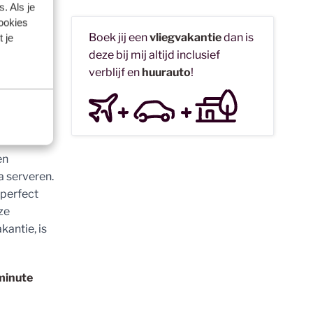
. Als je
cookies
Boek jij een
vliegvakantie
dan is
 je
deze bij mij altijd inclusief
verblijf en
huurauto
!
riete
en
a serveren.
 perfect
ze
kantie, is
 minute