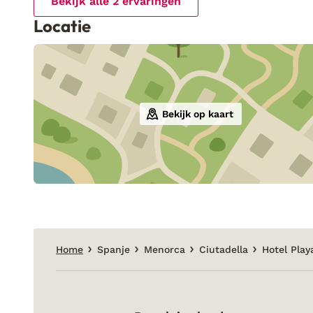
Bekijk alle 2 ervaringen
Locatie
Bekijk op kaart
Home
Spanje
Menorca
Ciutadella
Hotel Play