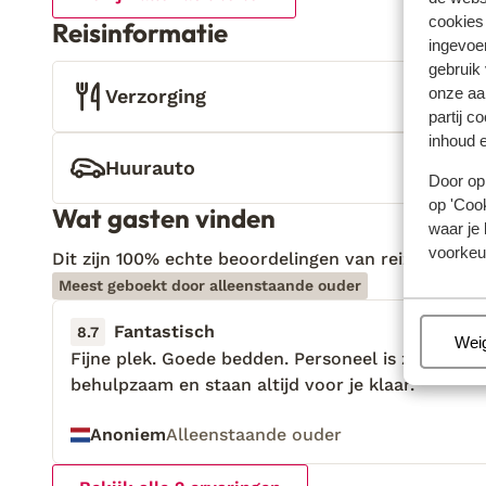
cookies
Reisinformatie
ingevoe
gebruik
onze aa
Verzorging
partij c
inhoud e
Huurauto
Door op 
op 'Cook
Wat gasten vinden
waar je 
voorkeu
Dit zijn 100% echte beoordelingen van reizigers die
Meest geboekt door alleenstaande ouder
Fantastisch
12 aug.
8.7
Beh
Wei
Fijne plek. Goede bedden. Personeel is zeer
Fijne plek. Goede bedden. Personeel is zeer
behulpzaam en staan altijd voor je klaar.
behulpzaam en staan altijd voor je klaar.
Anoniem
Alleenstaande ouder