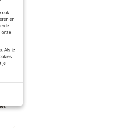
e ook
eren en
derde
o onze
. Als je
cookies
 je
2025
iet
iet