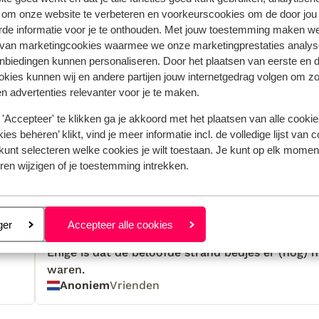
 om onze website te verbeteren en voorkeurscookies om de door jou
rde informatie voor je te onthouden. Met jouw toestemming maken w
 van marketingcookies waarmee we onze marketingprestaties analys
nbiedingen kunnen personaliseren. Door het plaatsen van eerste en 
ookies kunnen wij en andere partijen jouw internetgedrag volgen om z
n advertenties relevanter voor je te maken.
'Accepteer' te klikken ga je akkoord met het plaatsen van alle cookies
ies beheren’ klikt, vind je meer informatie incl. de volledige lijst van 
kunt selecteren welke cookies je wilt toestaan. Je kunt op elk moment
ren wijzigen of je toestemming intrekken.
 jou voorgingen.
Meer over reviews
 2025
Fantastisch
28 mei 
9.0
eren
ger
Accepteer alle cookies
Fijn hotel, mooi gelegen en alles goed verzorgd.
Fijn hotel, mooi gelegen en alles goed verzorgd.
Enige is dat de beloofde strand bedjes er (nog) n
Enige is dat de beloofde strand bedjes er (nog) n
waren.
waren.
Anoniem
Vrienden