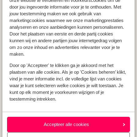
onze website te verbeteren en voorkeurscookies om de
Vakantie Zakynthos
door jou ingevoerde informatie voor je te onthouden. Met
jouw toestemming maken we ook gebruik van
Vakantie Andalusië
marketingcookies waarmee we onze marketingprestaties
Vakantie Algarve
analyseren en onze aanbiedingen kunnen personaliseren.
Door het plaatsen van eerste en derde partij cookies
kunnen wij en andere partijen jouw internetgedrag volgen
Type vakantie
om zo onze inhoud en advertenties relevanter voor je te
Last minute vakantie
maken.
Meivakantie
Door op 'Accepteer' te klikken ga je akkoord met het
Zomervakantie
plaatsen van alle cookies. Als je op 'Cookies beheren’ klikt,
Herfstvakantie
vind je meer informatie incl. de volledige lijst van cookies
waar je kunt selecteren welke cookies je wilt toestaan. Je
kunt op elk moment je voorkeuren wijzigen of je
toestemming intrekken.
Over mij
Over mij
Verantwoord op vakantie
Vacatures
Accepteer alle cookies
Pers & media