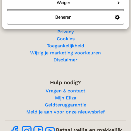
Sitemap
Weiger
Beheren
Privacy & cookies
Privacy
Cookies
Toegankelijkheid
Wijzig je marketing voorkeuren
Disclaimer
Hulp nodig?
Vragen & contact
Mijn Eliza
Geldteruggarantie
Meld je aan voor onze nieuwsbrief
Betaal veilig en makkelijk