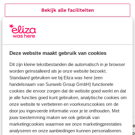
Bekijk alle faciliteiten
Reisinformatie
Verzorging
Deze website maakt gebruik van cookies
Huurauto
Dit zijn kleine tekstbestanden die automatisch in je browser
Wat gasten vinden
worden geïnstalleerd als je onze website bezoekt.
Standaard gebruiken we bij Eliza was here (een
Dit zijn 100% echte beoordelingen van reizigers die
handelsnaam van Sunweb Group GmbH) functionele
jou voorgingen.
Meer over reviews
cookies die ervoor zorgen dat de website goed werkt en dat
Fantastisch
8.9
je alle functies goed kunt gebruiken, analytische cookies om
89 ervaringen
onze website te verbeteren en voorkeurscookies om de
door jou ingevoerde informatie voor je te onthouden. Met
Meest geboekt door met partner
jouw toestemming maken we ook gebruik van
marketingcookies waarmee we onze marketingprestaties
Fantastisch
12 apr. 2026
G
9.6
7.7
analyseren en onze aanbiedingen kunnen personaliseren.
Mooi, ruim appartement op groot terrein
Mooi, ruim appartement op groot terrein
Veel co
Veel co