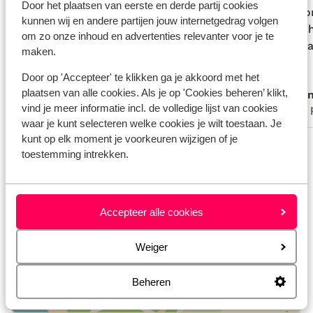
Door het plaatsen van eerste en derde partij cookies
met bomen en planten. Extra
met bomen en planten. Extra
persoon
persoon
kunnen wij en andere partijen jouw internetgedrag volgen
schoonmaak en handdoekenwissel.
schoonmaak en handdoekenwissel.
afgesc
afgesc
om zo onze inhoud en advertenties relevanter voor je te
Rustig, sfeervol en dichtbij diverse
Rustig, sfeervol en dichtbij diverse
het eil
het eil
maken.
highlights om te bezoeken. Het echte
highlights om te bezoeken. Het echte
Door op 'Accepteer' te klikken ga je akkoord met het
Gran Canaria.
Gran Canaria.
plaatsen van alle cookies. Als je op 'Cookies beheren’ klikt,
Marielle
Ano
vind je meer informatie incl. de volledige lijst van cookies
Met partner
Met 
waar je kunt selecteren welke cookies je wilt toestaan. Je
kunt op elk moment je voorkeuren wijzigen of je
Bekijk alle 89 ervaringen
toestemming intrekken.
Locatie
Accepteer alle cookies
Weiger
Bekijk op kaart
Beheren