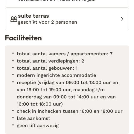
fruitbomen. Het zwembad en de barbecue maakt het
vakantieplaatje voor mij compleet. Wil je de
suite terras
omgeving ontdekken? Stap dan in je huurauto en
geschikt voor 2 personen
breng een bezoek het natuurmonument van
Bandama. Ben je een wijnliefhebber? Dan is ‘Casa del
Faciliteiten
Vino’ in het centrum van Santa Brígida een aanrader.
Hier kun je de lekkerste wijnen proeven uit de regio.
totaal aantal kamers / appartementen: 7
totaal aantal verdiepingen: 2
totaal aantal gebouwen: 1
modern ingerichte accommodatie
receptie (vrijdag van 09:00 tot 13:00 uur en
van 16:00 tot 19:00 uur, maandag t/m
donderdag van 09:00 tot 14:00 uur en van
16:00 tot 18:00 uur)
check in inchecken tussen 16:00 en 18:00 uur
late aankomst
geen lift aanwezig