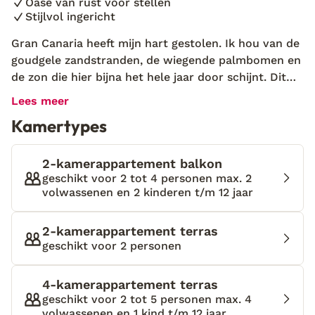
Oase van rust voor stellen
Stijlvol ingericht
Gran Canaria heeft mijn hart gestolen. Ik hou van de
goudgele zandstranden, de wiegende palmbomen en
de zon die hier bijna het hele jaar door schijnt. Dit
keer verblijf ik midden in de natuur, in de prachtige
Lees meer
Albor Suites vlak bij het dorpje Santa Brígida.
Kamertypes
Onderweg ben ik nog even gestopt bij de lokale
markt voor een paar lekkere kaasjes en een flesje
wijn, dus de vakantie kan nu echt beginnen! Albor
2-kamerappartement balkon
Suites is al sinds het begin van de 20e eeuw in
geschikt voor 2 tot 4 personen max. 2
volwassenen en 2 kinderen t/m 12 jaar
handen van de familie Bordes en is zelfs aangewezen
als ‘beschermd erfgoed’ door de gemeente. Toch
voelt het hier allesbehalve ouderwets aan. Dat komt
2-kamerappartement terras
mede doordat de familie veel waarde hecht aan
geschikt voor 2 personen
duurzaamheid. Je hebt hier dan ook groene stroom
en een oplaadpunt voor je elektrische auto. Er zijn in
4-kamerappartement terras
totaal zes stijlvolle suites in de gekleurde gebouwen,
geschikt voor 2 tot 5 personen max. 4
met daaromheen een prachtige tuin vol sier- en
volwassenen en 1 kind t/m 12 jaar