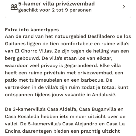
5-kamer villa privézwembad
maken een quad-tour, mountainbiken en wandelen
geschikt voor 2 tot 9 personen
door de prachtige natuur. Het ene moment word ik
verrast door de immens hoge bergen en een paar
minuten later valt mijn blik op gigantische
Extra info kamertypes
rotsformaties. Afwisseling genoeg! El Chorro is ook
Aan de rand van het natuurgebied Desfiladero de los
‘the place to be’ voor liefhebbers van parapenten en
Gaitanes liggen de tien comfortabele en ruime villa’s
klimmen. Dat parapenten bekijk ik liever vanaf de
van El Chorro Villas. Ze zijn tegen de helling van een
grond, maar het klimmen laat ik niet aan mij
berg gebouwd. De villa’s staan los van elkaar,
voorbijgaan. Tijdens de heftige en zware tocht naar
waardoor veel privacy is gegarandeerd. Elke villa
boven vraag ik me af of er ooit een eind aan de klim
heeft een ruime privétuin met privézwembad, een
komt. Mijn benen beginnen pijn te doen, maar mijn
patio met tuinmeubelen en een barbecue. De
inspanningen worden uiteindelijk beloond. Twee uur
vertrekken in de villa’s zijn ruim zodat je totaal kunt
later sta ik moe maar voldaan op de berg te
ontspannen tijdens jouw vakantie in Andalusië.
genieten. Van het avontuur zelf en het uitzicht! Ik
voel me als herboren, zie deze tocht als een
De 3-kamervilla’s Casa Aldelfa, Casa Buganvilla en
overwinning en kijk Rafa dankbaar aan dat ik dit
Casa Rosaleda hebben iets minder uitzicht over de
allemaal mag meemaken hier op vakantie in
vallei. De 5-kamervilla’s Casa Alejandro en Casa La
Andalusië...
Encina daarentegen bieden een prachtig uitzicht