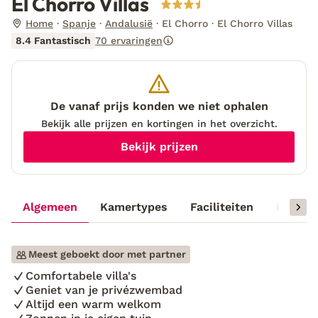
El Chorro Villas
Home
Spanje
Andalusië
El Chorro
El Chorro Villas
8.4 Fantastisch
70 ervaringen
De vanaf prijs konden we niet ophalen
Bekijk alle prijzen en kortingen in het overzicht.
Bekijk prijzen
Algemeen
Kamertypes
Faciliteiten
Reisinf
Meest geboekt door met partner
Comfortabele villa's
Geniet van je privézwembad
Altijd een warm welkom