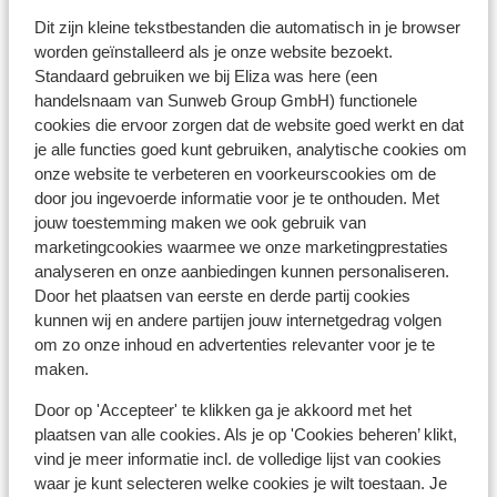
mindervaliden
Dit zijn kleine tekstbestanden die automatisch in je browser
parkeerterrein
worden geïnstalleerd als je onze website bezoekt.
Standaard gebruiken we bij Eliza was here (een
wi-fi op de kamer (gratis)
handelsnaam van Sunweb Group GmbH) functionele
bedlinnen inclusief verschoning 1 keer per
cookies die ervoor zorgen dat de website goed werkt en dat
week
je alle functies goed kunt gebruiken, analytische cookies om
handdoeken inclusief verschoning 1 keer per
onze website te verbeteren en voorkeurscookies om de
week
door jou ingevoerde informatie voor je te onthouden. Met
jouw toestemming maken we ook gebruik van
marketingcookies waarmee we onze marketingprestaties
Bekijk alle faciliteiten
analyseren en onze aanbiedingen kunnen personaliseren.
Reisinformatie
Door het plaatsen van eerste en derde partij cookies
kunnen wij en andere partijen jouw internetgedrag volgen
om zo onze inhoud en advertenties relevanter voor je te
Verzorging
maken.
Door op 'Accepteer' te klikken ga je akkoord met het
Huurauto
plaatsen van alle cookies. Als je op 'Cookies beheren’ klikt,
Wat gasten vinden
vind je meer informatie incl. de volledige lijst van cookies
waar je kunt selecteren welke cookies je wilt toestaan. Je