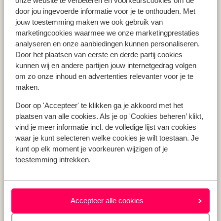
onze website te verbeteren en voorkeurscookies om de
Vakantie Zakynthos
door jou ingevoerde informatie voor je te onthouden. Met
jouw toestemming maken we ook gebruik van
Vakantie Andalusië
marketingcookies waarmee we onze marketingprestaties
Vakantie Algarve
analyseren en onze aanbiedingen kunnen personaliseren.
Door het plaatsen van eerste en derde partij cookies
kunnen wij en andere partijen jouw internetgedrag volgen
Type vakantie
om zo onze inhoud en advertenties relevanter voor je te
Last minute vakantie
maken.
Meivakantie
Door op 'Accepteer' te klikken ga je akkoord met het
Zomervakantie
plaatsen van alle cookies. Als je op 'Cookies beheren’ klikt,
Herfstvakantie
vind je meer informatie incl. de volledige lijst van cookies
waar je kunt selecteren welke cookies je wilt toestaan. Je
kunt op elk moment je voorkeuren wijzigen of je
toestemming intrekken.
Over mij
Over mij
Verantwoord op vakantie
Vacatures
Accepteer alle cookies
Pers & media