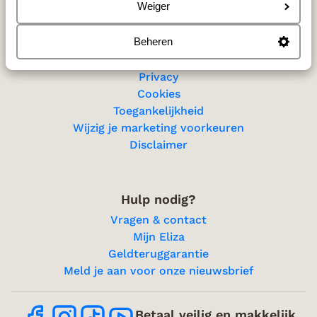
Sitemap
Weiger
Beheren
Privacy & cookies
Privacy
Cookies
Toegankelijkheid
Wijzig je marketing voorkeuren
Disclaimer
Hulp nodig?
Vragen & contact
Mijn Eliza
Geldteruggarantie
Meld je aan voor onze nieuwsbrief
Betaal veilig en makkelijk