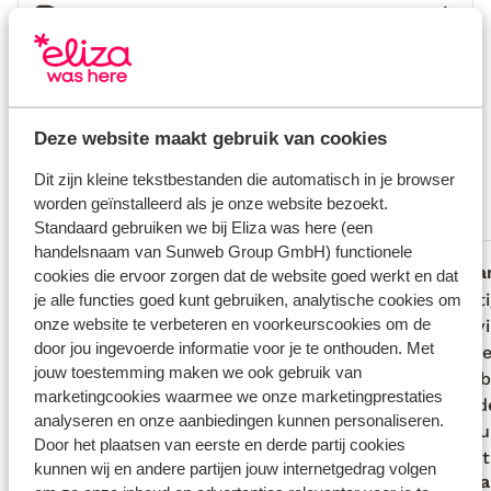
Huurauto
Wat gasten vinden
Dit zijn 100% echte beoordelingen van reizigers die
jou voorgingen.
Meer over reviews
Deze website maakt gebruik van cookies
Fantastisch
9.2
Dit zijn kleine tekstbestanden die automatisch in je browser
14 ervaringen
worden geïnstalleerd als je onze website bezoekt.
Meest geboekt door met partner
Standaard gebruiken we bij Eliza was here (een
handelsnaam van Sunweb Group GmbH) functionele
Fantastisch
6 jun. 2026
Fa
8.9
10
cookies die ervoor zorgen dat de website goed werkt en dat
wederom een super vakantie gehad, een
wederom een super vakantie gehad, een
Prachti
Prachti
je alle functies goed kunt gebruiken, analytische cookies om
onze website te verbeteren en voorkeurscookies om de
mooi en goed complex en van alle
mooi en goed complex en van alle
omgevi
omgevi
door jou ingevoerde informatie voor je te onthouden. Met
gemakken voorzien. netjes / schoon en
gemakken voorzien. netjes / schoon en
niet. P
niet. P
jouw toestemming maken we ook gebruik van
een smaakvolle keuken.
een smaakvolle keuken.
we heb
we heb
marketingcookies waarmee we onze marketingprestaties
aanrad
aanrad
analyseren en onze aanbiedingen kunnen personaliseren.
De huu
De huu
Door het plaatsen van eerste en derde partij cookies
om het
om het 
kunnen wij en andere partijen jouw internetgedrag volgen
Roel en Judith
Jana