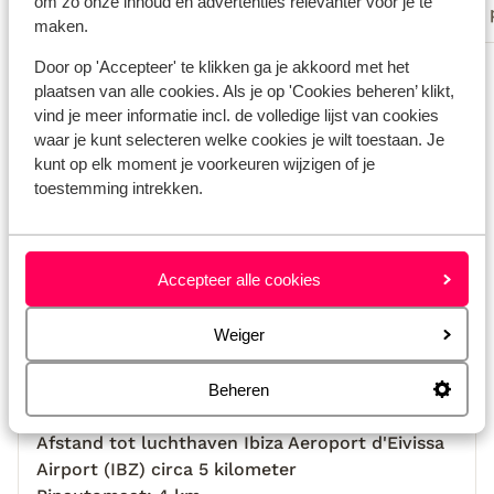
om zo onze inhoud en advertenties relevanter voor je te
Met partner
Met 
maken.
Bekijk alle 14 ervaringen
Door op 'Accepteer' te klikken ga je akkoord met het
plaatsen van alle cookies. Als je op 'Cookies beheren’ klikt,
Locatie
vind je meer informatie incl. de volledige lijst van cookies
waar je kunt selecteren welke cookies je wilt toestaan. Je
kunt op elk moment je voorkeuren wijzigen of je
toestemming intrekken.
Bekijk op kaart
Accepteer alle cookies
Weiger
Afstanden
Afstand tot strand circa 3,5 kilometer
Beheren
Centrum Sant jordi de ses salines: 3 km
Afstand tot luchthaven Ibiza Aeroport d'Eivissa
Airport (IBZ) circa 5 kilometer