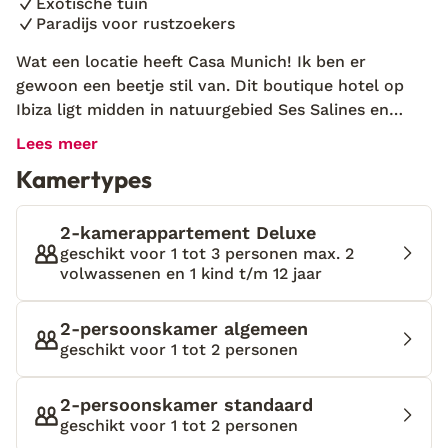
Exotische tuin
Paradijs voor rustzoekers
Wat een locatie heeft Casa Munich! Ik ben er
gewoon een beetje stil van. Dit boutique hotel op
Ibiza ligt midden in natuurgebied Ses Salines en
wordt omringd door pijnbomen en zoutvelden. De
Lees meer
omgeving is zo mooi dat ik eigenlijk niet kan stoppen
Kamertypes
met foto’s maken. Toch is het vooral een plek om
heerlijk te relaxen en daarom loop ik met plezier
weer terug naar mijn ligbed. Dit authentieke adresje
2-kamerappartement Deluxe
is voor rustzoekers echt een paradijs. In de tuin
geschikt voor 1 tot 3 personen max. 2
volwassenen en 1 kind t/m 12 jaar
voelt het zo sereen dat je in no time helemaal zen
bent. Tussen de palmbomen en felpaarse
bougainville ligt een zwembad om lekker in af te
2-persoonskamer algemeen
koelen en er zijn verschillende zitjes gemaakt. Neem
geschikt voor 1 tot 2 personen
genoeg boeken mee, want er bestaat een kans dat je
niet meer van je plekje afkomt. Zelfs niet voor een
2-persoonskamer standaard
ijskoud drankje; die bestel je gewoon vanaf je ligbed
geschikt voor 1 tot 2 personen
of anders bij de bistro, waar ook het ontbijt, de