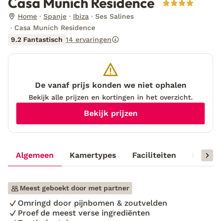
Casa Munich Residence
Home
Spanje
Ibiza
Ses Salines
Casa Munich Residence
9.2 Fantastisch
14 ervaringen
De vanaf prijs konden we niet ophalen
Bekijk alle prijzen en kortingen in het overzicht.
Bekijk prijzen
Algemeen
Kamertypes
Faciliteiten
Reisinf
Meest geboekt door met partner
Omringd door pijnbomen & zoutvelden
Proef de meest verse ingrediënten