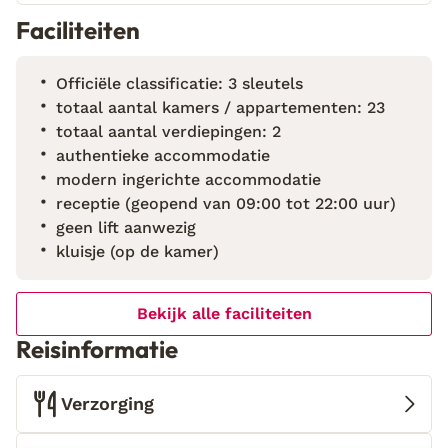
lunch en het diner worden geserveerd. Zin om
Faciliteiten
eropuit te gaan? Pak dan de huurauto of de fiets die
voor je klaarstaat en ontdek het mystieke Spaanse
Officiële classificatie: 3 sleutels
hippie-eiland.
totaal aantal kamers / appartementen: 23
totaal aantal verdiepingen: 2
authentieke accommodatie
modern ingerichte accommodatie
receptie (geopend van 09:00 tot 22:00 uur)
geen lift aanwezig
kluisje (op de kamer)
Bekijk alle faciliteiten
Reisinformatie
Verzorging