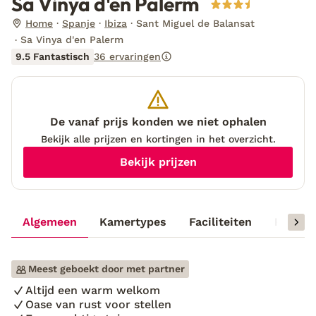
Sa Vinya d'en Palerm
Home
Spanje
Ibiza
Sant Miguel de Balansat
Sa Vinya d'en Palerm
9.5 Fantastisch
36 ervaringen
De vanaf prijs konden we niet ophalen
Bekijk alle prijzen en kortingen in het overzicht.
Bekijk prijzen
Algemeen
Kamertypes
Faciliteiten
Reisinf
Meest geboekt door met partner
Altijd een warm welkom
Oase van rust voor stellen