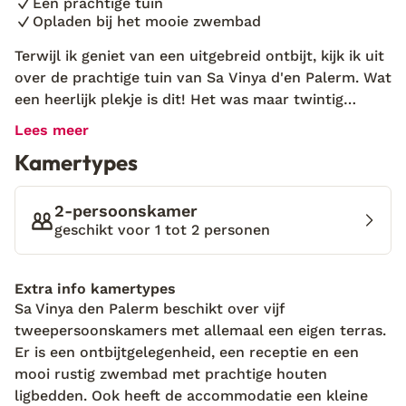
Een prachtige tuin
Opladen bij het mooie zwembad
Terwijl ik geniet van een uitgebreid ontbijt, kijk ik uit
over de prachtige tuin van Sa Vinya d'en Palerm. Wat
een heerlijk plekje is dit! Het was maar twintig
minuten rijden richting het noorden van Ibiza. Bij
Lees meer
aankomst werd ik liefdevol ontvangen door
Kamertypes
gastvrouw Neus. Weet je wat ik toen dacht? Ik wil
hier nooit meer weg. De rust en de ruimte geven mij
het ultieme vakantiegevoel en dat is precies wat ik
2-persoonskamer
zoek. Sa Vinya d'en Palerm is een prachtig wit huis
geschikt voor 1 tot 2 personen
dat is verbouwd tot een kleinschalig hotel. Hiervoor
zijn traditionele materialen gebruikt, zoals Ibiziaans
Extra info kamertypes
steen en zware houten balken. Het is een mooi
Sa Vinya den Palerm beschikt over vijf
plaatje, zeker in combinatie met de kleurrijke tuin.
tweepersoonskamers met allemaal een eigen terras.
Die staat namelijk vol met fruitbomen, er lopen wat
Er is een ontbijtgelegenheid, een receptie en een
boerderijdieren rond en er is een fijn zwembad. De
mooi rustig zwembad met prachtige houten
loungebedden rondom het glinsterende blauwe
ligbedden. Ook heeft de accommodatie een kleine
water zijn de perfecte plek om neer te ploffen met