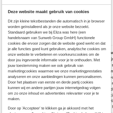
Wat gasten vinden
Deze website maakt gebruik van cookies
Dit zijn 100% echte beoordelingen van reizigers die
jou voorgingen.
Meer over reviews
Dit zijn kleine tekstbestanden die automatisch in je browser
Fantastisch
worden geïnstalleerd als je onze website bezoekt.
9.5
Standaard gebruiken we bij Eliza was here (een
36 ervaringen
handelsnaam van Sunweb Group GmbH) functionele
Meest geboekt door met partner
cookies die ervoor zorgen dat de website goed werkt en dat
je alle functies goed kunt gebruiken, analytische cookies om
Fantastisch
4 weken geleden
Fa
9.9
10
onze website te verbeteren en voorkeurscookies om de
Alleen maar superlatieven, alles was
Alleen maar superlatieven, alles was
Paradij
Paradij
door jou ingevoerde informatie voor je te onthouden. Met
fantastisch: de gastvrouw, het ontbijt, de
fantastisch: de gastvrouw, het ontbijt, de
Mooie 
Mooie 
jouw toestemming maken we ook gebruik van
heerlijke kamer, het zwembad, de mooie
heerlijke kamer, het zwembad, de mooie
bedden
bedden
marketingcookies waarmee we onze marketingprestaties
analyseren en onze aanbiedingen kunnen personaliseren.
tuin, de rust, de ligging ... Ik kan niets
tuin, de rust, de ligging ... Ik kan niets
van gou
van gou
Door het plaatsen van eerste en derde partij cookies
negatief bedenken. Het is een heerlijke
negatief bedenken. Het is een heerlijke
je nog 
je nog 
kunnen wij en andere partijen jouw internetgedrag volgen
vakantieplek en ik ga zeker nog eens
vakantieplek en ik ga zeker nog eens
geweld
geweld
om zo onze inhoud en advertenties relevanter voor je te
terug!
terug!
pracht
prachti
maken.
Martine
Sylv
mooie 
Alleen
Met 
te rela
Door op 'Accepteer' te klikken ga je akkoord met het