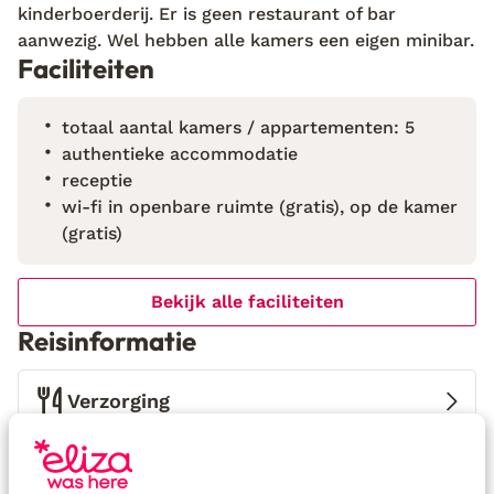
kinderboerderij. Er is geen restaurant of bar
een ijskoud glas sangria. Genieten, daar gaat het om.
aanwezig. Wel hebben alle kamers een eigen minibar.
Behalve gastvrijheid, vind je op deze fijne plek ook
Faciliteiten
heerlijk eten en drinken. Bijvoorbeeld het ontbijt dat
iedere dag met ingrediënten uit eigen moestuin
totaal aantal kamers / appartementen: 5
wordt bereid. Verser wordt het niet. Wil je de
authentieke accommodatie
omgeving verkennen? Dankzij de centrale ligging op
receptie
het Spaanse eiland is een eilandtour zo geregeld.
wi-fi in openbare ruimte (gratis), op de kamer
Stap gewoon in de auto en ontdek al het moois dat
(gratis)
Ibiza te bieden heeft.
Bekijk alle faciliteiten
Reisinformatie
Verzorging
Huurauto