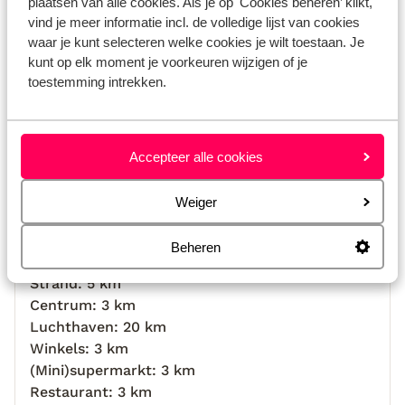
voor r
plaatsen van alle cookies. Als je op 'Cookies beheren’ klikt,
Bekijk alle 36 ervaringen
vind je meer informatie incl. de volledige lijst van cookies
voldoe
waar je kunt selecteren welke cookies je wilt toestaan. Je
in een 
Locatie
kunt op elk moment je voorkeuren wijzigen of je
Cala Be
toestemming intrekken.
min zit
plekje 
Bekijk op kaart
Accepteer alle cookies
Weiger
Beheren
Afstanden
Strand: 5 km
Centrum: 3 km
Luchthaven: 20 km
Winkels: 3 km
(Mini)supermarkt: 3 km
Restaurant: 3 km