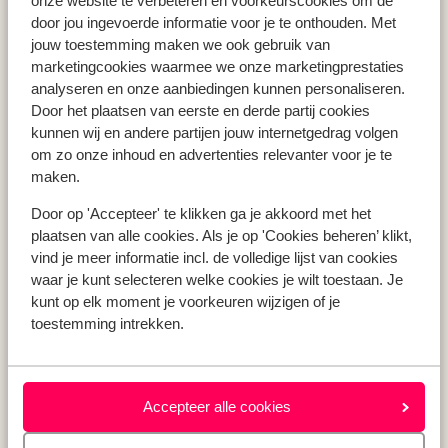
onze website te verbeteren en voorkeurscookies om de
Vakantie Zakynthos
door jou ingevoerde informatie voor je te onthouden. Met
jouw toestemming maken we ook gebruik van
Vakantie Andalusië
marketingcookies waarmee we onze marketingprestaties
Vakantie Algarve
analyseren en onze aanbiedingen kunnen personaliseren.
Door het plaatsen van eerste en derde partij cookies
kunnen wij en andere partijen jouw internetgedrag volgen
Type vakantie
om zo onze inhoud en advertenties relevanter voor je te
Last minute vakantie
maken.
Meivakantie
Door op 'Accepteer' te klikken ga je akkoord met het
Zomervakantie
plaatsen van alle cookies. Als je op 'Cookies beheren’ klikt,
Herfstvakantie
vind je meer informatie incl. de volledige lijst van cookies
waar je kunt selecteren welke cookies je wilt toestaan. Je
kunt op elk moment je voorkeuren wijzigen of je
toestemming intrekken.
Over mij
Over mij
Verantwoord op vakantie
Vacatures
Accepteer alle cookies
Pers & media