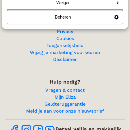
Sitemap
Weiger
Beheren
Privacy & cookies
Privacy
Cookies
Toegankelijkheid
Wijzig je marketing voorkeuren
Disclaimer
Hulp nodig?
Vragen & contact
Mijn Eliza
Geldteruggarantie
Meld je aan voor onze nieuwsbrief
Betaal veilig en makkelijk