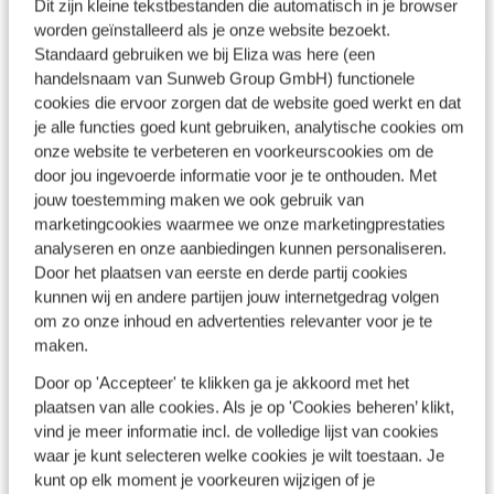
Dit zijn kleine tekstbestanden die automatisch in je browser
worden geïnstalleerd als je onze website bezoekt.
Standaard gebruiken we bij Eliza was here (een
handelsnaam van Sunweb Group GmbH) functionele
'Aanbevelingswaardig voor iedereen die rust zoekt
cookies die ervoor zorgen dat de website goed werkt en dat
in een mooie omgeving. Kleinschalig met veel
je alle functies goed kunt gebruiken, analytische cookies om
privacy. We hadden dagelijks bezoek van Lulu de
onze website te verbeteren en voorkeurscookies om de
huishond en drie katten. Heel bijzonder.'
door jou ingevoerde informatie voor je te onthouden. Met
jouw toestemming maken we ook gebruik van
La Careza de Mijas
- maart 2025
marketingcookies waarmee we onze marketingprestaties
analyseren en onze aanbiedingen kunnen personaliseren.
Door het plaatsen van eerste en derde partij cookies
kunnen wij en andere partijen jouw internetgedrag volgen
Dit zijn 5 van mijn best
om zo onze inhoud en advertenties relevanter voor je te
beoordeelde verblijven
maken.
Door op 'Accepteer' te klikken ga je akkoord met het
plaatsen van alle cookies. Als je op 'Cookies beheren’ klikt,
vind je meer informatie incl. de volledige lijst van cookies
waar je kunt selecteren welke cookies je wilt toestaan. Je
kunt op elk moment je voorkeuren wijzigen of je