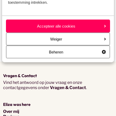
toestemming intrekken.
Fam Vermeulen
Accepteer alle cookies
'Geweldige ervaring met Eliza. Goede
communicatie, duidelijke informatie en
Weiger
alles perfect geregeld. Gaan we zeker
vaker mee boeken!'
Beheren
Vragen & Contact
Vind het antwoord op jouw vraag en onze
contactgegevens onder
Vragen & Contact
.
Eliza was here
Over mij