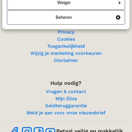
Sitemap
Weiger
Beheren
Privacy & cookies
Privacy
Cookies
Toegankelijkheid
Wijzig je marketing voorkeuren
Disclaimer
Hulp nodig?
Vragen & contact
Mijn Eliza
Geldteruggarantie
Meld je aan voor onze nieuwsbrief
Betaal veilig en makkelijk