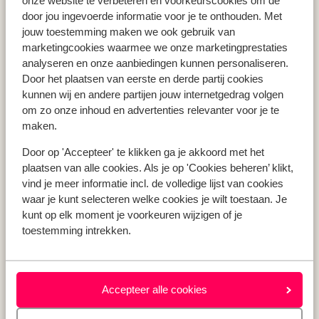
onze website te verbeteren en voorkeurscookies om de
Vakantie Zakynthos
door jou ingevoerde informatie voor je te onthouden. Met
jouw toestemming maken we ook gebruik van
Vakantie Andalusië
marketingcookies waarmee we onze marketingprestaties
Vakantie Algarve
analyseren en onze aanbiedingen kunnen personaliseren.
Door het plaatsen van eerste en derde partij cookies
kunnen wij en andere partijen jouw internetgedrag volgen
Type vakantie
om zo onze inhoud en advertenties relevanter voor je te
Last minute vakantie
maken.
Meivakantie
Door op 'Accepteer' te klikken ga je akkoord met het
Zomervakantie
plaatsen van alle cookies. Als je op 'Cookies beheren’ klikt,
Herfstvakantie
vind je meer informatie incl. de volledige lijst van cookies
waar je kunt selecteren welke cookies je wilt toestaan. Je
kunt op elk moment je voorkeuren wijzigen of je
toestemming intrekken.
Over mij
Over mij
Verantwoord op vakantie
Vacatures
Accepteer alle cookies
Pers & media