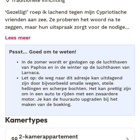
Traditionele inrichting
‘Gezellig!’ roep ik lachend tegen mijn Cypriotische
vrienden aan zee. Ze proberen het woord na te
zeggen, maar hun uitspraak zorgt voor de nodige
hilariteit. ‘Wat betekent het?’ vragen ze nieuwsgierig.
Lees meer
Na mijn uitleg zeggen ze: ‘Dat klinkt als de plek van
Marina Sofocleous.’ En zo kom ik terecht bij
Pssst... Goed om te weten!
Leonidas Village Houses, een charmant complex met
In de zomer wordt er gevlogen op de luchthaven
vijf appartementen rondom een gezamenlijk
van Paphos en in de winter op de luchthaven van
zwembad. Het voelt meteen als thuiskomen in dit
Larnaca.
Let op: de weg naar dit adresje kan uitdagend
pittoreske dorpje Goudi, omgeven door valleien en
zijn door bijvoorbeeld smalle wegen, steile
sinaasappelbomen. Hier wil je gewoon blijven. De
hellingen en scherpe bochten. Het kan prettig zijn
om in een auto te rijden met een zwaardere
19e-eeuwse huizen zijn gerenoveerd met respect
motor. Je kan de huurauto upgraden bij het
voor de traditionele Cypriotische architectuur, met
maken van de boeking.
authentieke materialen en natuursteen, maar zijn
tegelijk modern ingericht met alle luxe en comfort.
Kamertypes
De appartementen bieden een prachtig uitzicht over
de valleien en het glooiende landschap. Gelegen aan
2-kamerappartement
de rand van een gezellig dorpje, op slechts tien