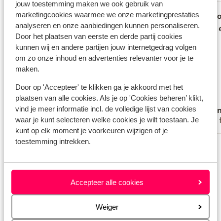
jouw toestemming maken we ook gebruik van
marketingcookies waarmee we onze marketingprestaties
Goed
2 weken geleden
G
7.6
7.7
analyseren en onze aanbiedingen kunnen personaliseren.
Het verblijf was fijn.! Een dagje blijven bij
Het verblijf was fijn.! Een dagje blijven bij
Mooie 
Mooie 
Door het plaatsen van eerste en derde partij cookies
de villa was leuk en de omgeving is goed
de villa was leuk en de omgeving is goed
kunnen wij en andere partijen jouw internetgedrag volgen
af te reizen. We hebben veel leuke dingen
af te reizen. We hebben veel leuke dingen
om zo onze inhoud en advertenties relevanter voor je te
gezien. We hadden de 3-persoonsvilla.
gezien. We hadden de 3-persoonsvilla.
maken.
Zoals door andere mensen beoordeelde
Zoals door andere mensen beoordeelde
Door op 'Accepteer' te klikken ga je akkoord met het
bedbank was niet te beslapen. We
bedbank was niet te beslapen. We
plaatsen van alle cookies. Als je op 'Cookies beheren’ klikt,
hebben een luchtbed en pomp gekocht,
hebben een luchtbe...
meer
vind je meer informatie incl. de volledige lijst van cookies
Anoniem
Ano
zodat we allemaal konden slapen. Dat
waar je kunt selecteren welke cookies je wilt toestaan. Je
Alleenstaande ouder
Met 
was echt niet fijn. Verder is Malika super
kunt op elk moment je voorkeuren wijzigen of je
vriendelijk en behulpzaam. We hadden
toestemming intrekken.
Bekijk alle 34 ervaringen
veel Nederlandse en Belgische buren.
Dat vonden wij gezellig! De helling
Locatie
waarop de villa ligt is behoorlijk steil,
maar na de eerste keer went het wel om
Accepteer alle cookies
hem te berijden.
Weiger
Bekijk op kaart