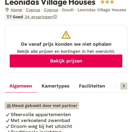
Leonidas Village Houses
Home
Cyprus
Cyprus
Goudi
Leonidas Village Houses
7.7 Goed
34 ervaringen
De vanaf prijs konden we niet ophalen
Bekijk alle prijzen en kortingen in het overzicht.
Bekijk prijzen
Algemeen
Kamertypes
Faciliteiten
Reisinf
Meest geboekt door met partner
Sfeervolle appartementen
Met verkoelend zwembad
Droom weg bij het uitzicht