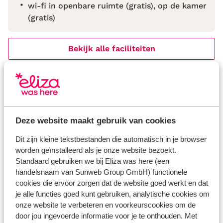
wi-fi in openbare ruimte (gratis), op de kamer
(gratis)
Bekijk alle faciliteiten
Reisinformatie
Verzorging
Deze website maakt gebruik van cookies
Huurauto
Dit zijn kleine tekstbestanden die automatisch in je browser
Wat gasten vinden
worden geïnstalleerd als je onze website bezoekt.
Standaard gebruiken we bij Eliza was here (een
Dit zijn 100% echte beoordelingen van reizigers die
handelsnaam van Sunweb Group GmbH) functionele
jou voorgingen.
Meer over reviews
cookies die ervoor zorgen dat de website goed werkt en dat
Goed
7.7
je alle functies goed kunt gebruiken, analytische cookies om
34 ervaringen
onze website te verbeteren en voorkeurscookies om de
door jou ingevoerde informatie voor je te onthouden. Met
Meest geboekt door met partner