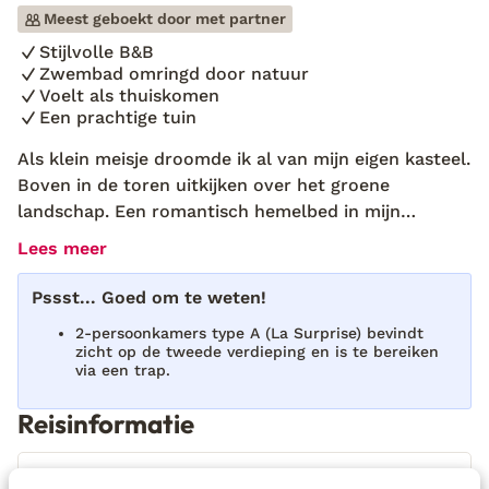
Meest geboekt door met partner
Stijlvolle B&B
Zwembad omringd door natuur
Voelt als thuiskomen
Een prachtige tuin
Als klein meisje droomde ik al van mijn eigen kasteel.
Boven in de toren uitkijken over het groene
landschap. Een romantisch hemelbed in mijn
slaapkamer. Uren wandelen door de weilanden met
Lees meer
wilde bloemen. Ik moest dan ook even knipperen
toen ik bij Oh, le Château! het pad opreed. Was mijn
Pssst... Goed om te weten!
sprookje werkelijkheid geworden? Op een
2-persoonkamers type A (La Surprise) bevindt
wondermooi plekje in Zuid-Frankrijk ligt tussen de
zicht op de tweede verdieping en is te bereiken
eeuwenoude bomen een schitterende Bed and
via een trap.
Breakfast verscholen. Het is hier heerlijk rustig. Plots
Reisinformatie
doemt er een warme stem op. “Welkom Eliza!”
Eigenaresse Kim verschijnt uit het prachtige gebouw
en is klaar om mijn koffers over te nemen. “Kom, ik
Verzorging