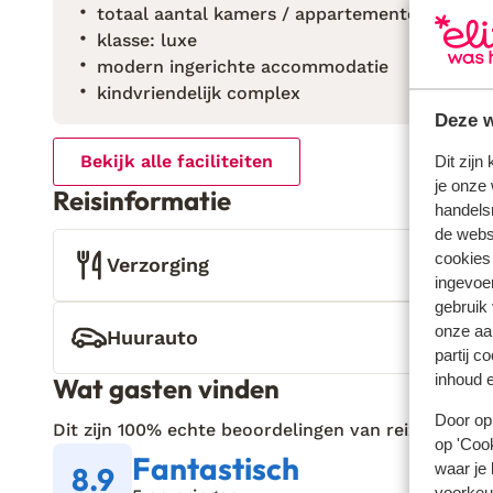
totaal aantal kamers / appartementen: 4
klasse: luxe
modern ingerichte accommodatie
kindvriendelijk complex
Deze w
Bekijk alle faciliteiten
Dit zijn
je onze 
Reisinformatie
handels
de websi
cookies
Verzorging
ingevoe
gebruik
onze aa
Huurauto
partij c
inhoud e
Wat gasten vinden
Door op 
Dit zijn 100% echte beoordelingen van reizigers die
op 'Cook
Fantastisch
waar je 
8.9
voorkeu