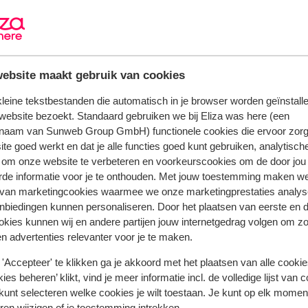
geen lift aanwezig
kluisje (op de kamer)
televisiehoek
parkeerterrein
ebsite maakt gebruik van cookies
 kleine tekstbestanden die automatisch in je browser worden geïnstalle
website bezoekt. Standaard gebruiken we bij Eliza was here (een
naam van Sunweb Group GmbH) functionele cookies die ervoor zorg
te goed werkt en dat je alle functies goed kunt gebruiken, analytisch
 om onze website te verbeteren en voorkeurscookies om de door jou
rde informatie voor je te onthouden. Met jouw toestemming maken w
 van marketingcookies waarmee we onze marketingprestaties analys
nbiedingen kunnen personaliseren. Door het plaatsen van eerste en 
ookies kunnen wij en andere partijen jouw internetgedrag volgen om z
n advertenties relevanter voor je te maken.
'Accepteer' te klikken ga je akkoord met het plaatsen van alle cookies
 jou voorgingen.
Meer over reviews
ies beheren’ klikt, vind je meer informatie incl. de volledige lijst van 
kunt selecteren welke cookies je wilt toestaan. Je kunt op elk moment
ren wijzigen of je toestemming intrekken.