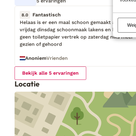
5 ervaringen
Fantastisch
5 jun.
8.0
Helaas is er een maal schoon gemaakt aankomst
Helaas is er een maal schoon gemaakt aankomst
Beh
Wei
vrijdag dinsdag schoonmaak lakens en handdoe
vrijdag dinsdag schoonmaak lakens en handdoe
geen toiletpapier vertrek op zaterdag niks meer
geen toiletpapier vertrek op zaterdag niks meer
gezien of gehoord
gezien of gehoord
Anoniem
Vrienden
Bekijk alle 5 ervaringen
Locatie