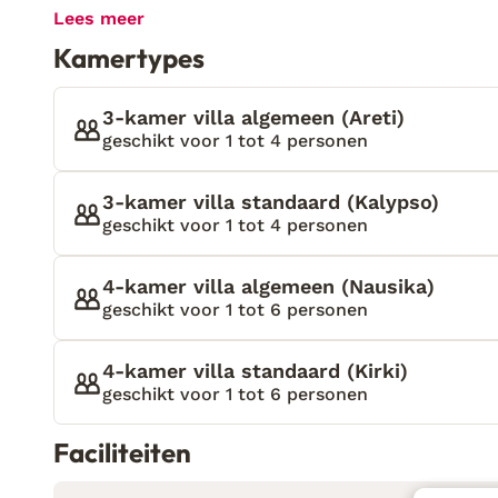
waar lavendel zachtjes geurt in de warme middagzo
Lees meer
ingericht – maar buiten lonkt het terras. Een boek,
Kamertypes
gespetter van het zwembad. Dit is geen vakantie mee
Penelope Villas ligt net buiten het gezellige plaat
toch heerlijk afgezonderd. Elke villa is vrijstaand, 
3-kamer villa algemeen (Areti)
ideaal voor wie privacy zoekt. Dankzij de barbecueh
geschikt voor 1 tot 4 personen
optimaal van lange zomeravonden. Het terrein is k
faciliteiten voor jong en oud. Een ideale uitvalsbas
3-kamer villa standaard (Kalypso)
zoeken, zonder iets in te leveren op comfort.
geschikt voor 1 tot 4 personen
4-kamer villa algemeen (Nausika)
geschikt voor 1 tot 6 personen
4-kamer villa standaard (Kirki)
geschikt voor 1 tot 6 personen
Faciliteiten