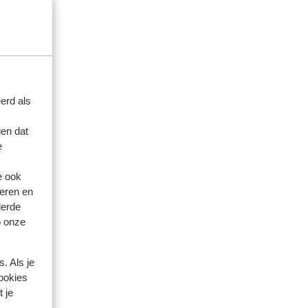
erd als
en dat
e
e ook
eren en
derde
o onze
. Als je
cookies
 je