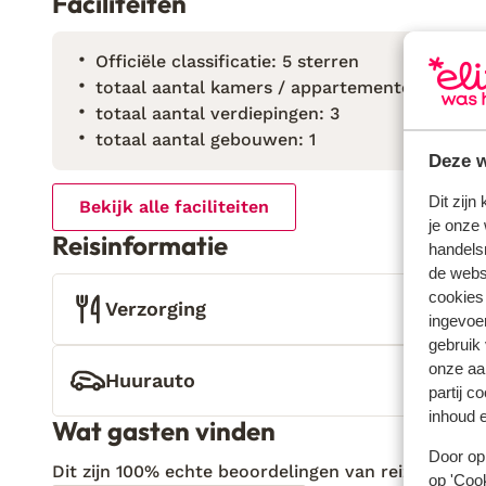
Faciliteiten
Officiële classificatie: 5 sterren
totaal aantal kamers / appartementen: 15
totaal aantal verdiepingen: 3
totaal aantal gebouwen: 1
Deze w
Dit zijn
Bekijk alle faciliteiten
je onze 
Reisinformatie
handels
de websi
cookies
Verzorging
ingevoe
gebruik
onze aa
Huurauto
partij c
inhoud e
Wat gasten vinden
Door op 
Dit zijn 100% echte beoordelingen van reizigers die
op 'Cook