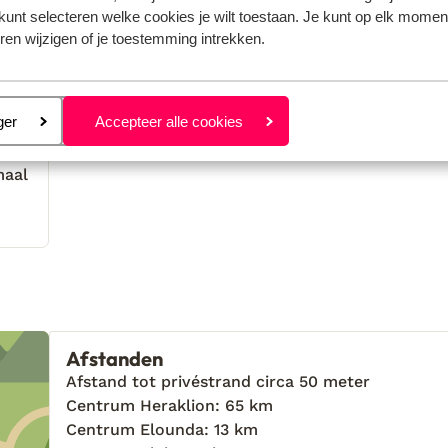
kunt selecteren welke cookies je wilt toestaan. Je kunt op elk moment
ren wijzigen of je toestemming intrekken.
2026
.
.
eren
ger
Accepteer alle cookies
ook
ook
e
e
maal
maal
is
pt
Afstanden
Afstand tot privéstrand circa 50 meter
Centrum Heraklion: 65 km
Centrum Elounda: 13 km