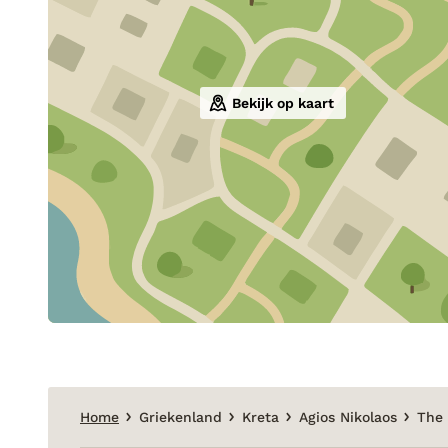
Bekijk op kaart
Home
Griekenland
Kreta
Agios Nikolaos
The 