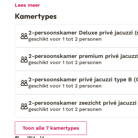
met je liefde te genieten, dan ben je hier op het ju
Lees meer
prachtige ligging aan de Egeïsche Zee. Kijk je om 
Kamertypes
uitzicht over het helderblauwe water, maar ook he
exterieur. De kussens op de ligbedden, de muren en
steken fantastisch af met het blauw van de lucht en
2-persoonskamer Deluxe privé jacuzzi (
ontspannen en heerlijk mediterraan gevoel. Houd je
geschikt voor 1 tot 2 personen
goed. Traditionele gerechten worden in een moder
alles wat de omgeving te bieden heeft. Zin om er e
2-persoonskamer premium privé jacuzzi
vlakbij gelegen, romantische plaatsje Agios Nikolo
geschikt voor 1 tot 2 personen
Lassithi-hoogvlakte. Het is hier genieten met een h
2-persoonskamer privé jacuzzi type B (C
geschikt voor 1 tot 2 personen
2-persoonskamer zeezicht privé jacuzzi 
geschikt voor 1 tot 2 personen
Toon alle 7 kamertypes