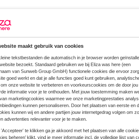
klasse: luxe
modern ingerichte accommodatie
receptie (24 uur geopend)
geen lift aanwezig
ebsite maakt gebruik van cookies
 kleine tekstbestanden die automatisch in je browser worden geïnstalle
website bezoekt. Standaard gebruiken we bij Eliza was here (een
naam van Sunweb Group GmbH) functionele cookies die ervoor zorg
te goed werkt en dat je alle functies goed kunt gebruiken, analytisch
 om onze website te verbeteren en voorkeurscookies om de door jou
rde informatie voor je te onthouden. Met jouw toestemming maken w
 van marketingcookies waarmee we onze marketingprestaties analys
nbiedingen kunnen personaliseren. Door het plaatsen van eerste en 
ookies kunnen wij en andere partijen jouw internetgedrag volgen om z
n advertenties relevanter voor je te maken.
'Accepteer' te klikken ga je akkoord met het plaatsen van alle cookies
 jou voorgingen.
Meer over reviews
ies beheren’ klikt, vind je meer informatie incl. de volledige lijst van 