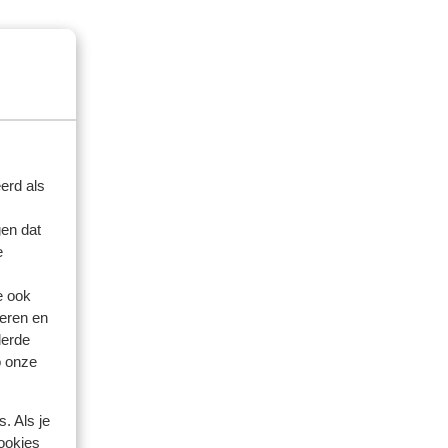
erd als
en dat
e
e ook
eren en
derde
o onze
. Als je
cookies