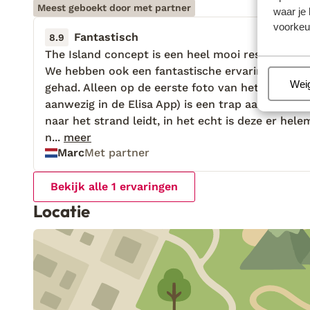
Meest geboekt door met partner
waar je 
voorkeu
Fantastisch
4 mei 
8.9
The Island concept is een heel mooi resort/hotel
The Island concept is een heel mooi resort/hotel
We hebben ook een fantastische ervaring daar
We hebben ook een fantastische ervaring daar
Beh
Wei
gehad. Alleen op de eerste foto van het resort (
gehad. Alleen op de eerste foto van het resort (
aanwezig in de Elisa App) is een trap aanwezig di
aanwezig in de Elisa App) is een trap aanwezig di
naar het strand leidt, in het echt is deze er hele
naar het strand leidt, in het echt is deze er hele
niet. Dit is een vorm van Fotoshoppen/AI en dat 
n...
meer
Marc
Met partner
misleiding. Een mooi resort als the Island conce
heeft dat helemaal niet nodig.
Bekijk alle 1 ervaringen
Locatie