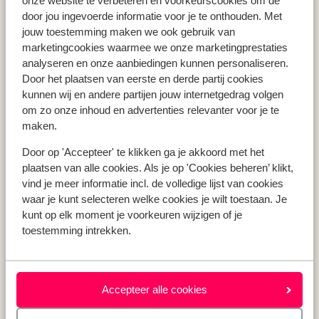
onze website te verbeteren en voorkeurscookies om de
Vakantie Zakynthos
door jou ingevoerde informatie voor je te onthouden. Met
jouw toestemming maken we ook gebruik van
Vakantie Andalusië
marketingcookies waarmee we onze marketingprestaties
Vakantie Algarve
analyseren en onze aanbiedingen kunnen personaliseren.
Door het plaatsen van eerste en derde partij cookies
kunnen wij en andere partijen jouw internetgedrag volgen
Type vakantie
om zo onze inhoud en advertenties relevanter voor je te
Last minute vakantie
maken.
Meivakantie
Door op 'Accepteer' te klikken ga je akkoord met het
Zomervakantie
plaatsen van alle cookies. Als je op 'Cookies beheren’ klikt,
Herfstvakantie
vind je meer informatie incl. de volledige lijst van cookies
waar je kunt selecteren welke cookies je wilt toestaan. Je
kunt op elk moment je voorkeuren wijzigen of je
toestemming intrekken.
Over mij
Over mij
Verantwoord op vakantie
Vacatures
Accepteer alle cookies
Pers & media