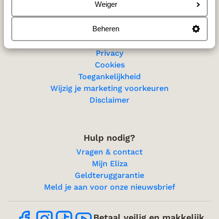
Sitemap
Weiger
Beheren
Privacy & cookies
Privacy
Cookies
Toegankelijkheid
Wijzig je marketing voorkeuren
Disclaimer
Hulp nodig?
Vragen & contact
Mijn Eliza
Geldteruggarantie
Meld je aan voor onze nieuwsbrief
Betaal veilig en makkelijk