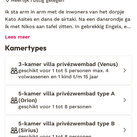
Heerlijk rustig gelegen
Ik sta arm in arm met de inwoners van het dorpje
Kato Asites en dans de sirtaki. Na een dansrondje ga
ik met Nikos aan tafel zitten. In gebrekkig Engels, en
met behulp van handen-en-voeten-werk, vertelt hij
Lees meer
me over de tradities en de kracht van dit zonnige
Kamertypes
eiland. ‘Asion Lithos: ruimte, rust én traditie’, lacht
hij. Uiteraard laat ik me graag onderdompelen in de
sfeer van dit eiland, dus de volgende ochtend sta ik
3-kamer villa privézwembad (Venus)
bij het krieken van de dag bij hem voor de deur. Het
geschikt voor 1 tot 5 personen max. 4
volwassenen en 1 kind t/m 15 jaar
hele verblijf bestaat uit meerdere villa's, gebouwd
van traditioneel natuursteen en hout dat hier al
eeuwen wordt gebruikt. De villa's zijn ingericht in
5-kamer villa privézwembad type A
een traditionele stijl, met comfort en gezelligheid. En
(Orion)
geschikt voor 1 tot 8 personen
dan bedenk ik me: ik wil nog veel meer over dit
eiland te weten komen.
5-kamer villa privézwembad type B
(Sirius)
geschikt voor 1 tot 8 personen