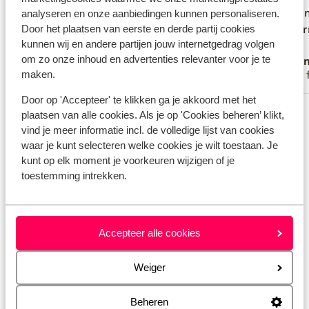
redden, dat ging makkelijk!! Eigenaar is
redden, dat ging makkelijk!! Eigenaar is
april),
april),
analyseren en onze aanbiedingen kunnen personaliseren.
Door het plaatsen van eerste en derde partij cookies
heel vriendelijk en behulpzaam. Wil je
heel vriendelijk en behulpzaam. Wil je
verwar
verwar
kunnen wij en andere partijen jouw internetgedrag volgen
naar een 'grote' supermarkt moet je wel
naar een 'grote' supermarkt...
meer
om zo onze inhoud en advertenties relevanter voor je te
Emma
Ano
een half uurtje rijden maar in het dorp
maken.
Met partner
Met 
wel minimarktjes.
Door op 'Accepteer' te klikken ga je akkoord met het
Bekijk alle 9 ervaringen
plaatsen van alle cookies. Als je op 'Cookies beheren’ klikt,
Locatie
vind je meer informatie incl. de volledige lijst van cookies
waar je kunt selecteren welke cookies je wilt toestaan. Je
kunt op elk moment je voorkeuren wijzigen of je
toestemming intrekken.
Bekijk op kaart
Accepteer alle cookies
Weiger
Afstanden
Beheren