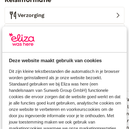
Verzorging
Huurauto
Wat gasten vinden
Dit zijn 100% echte beoordelingen van reizigers die
Deze website maakt gebruik van cookies
jou voorgingen.
Meer over reviews
Fantastisch
Dit zijn kleine tekstbestanden die automatisch in je browser
9.2
worden geïnstalleerd als je onze website bezoekt.
9 ervaringen
Standaard gebruiken we bij Eliza was here (een
Meest geboekt door met partner
handelsnaam van Sunweb Group GmbH) functionele
cookies die ervoor zorgen dat de website goed werkt en dat
Fantastisch
22 jun. 2026
F
9.6
9.4
je alle functies goed kunt gebruiken, analytische cookies om
Het was echt super! mega vriendelijke
Het was echt super! mega vriendelijke
Super 
Super 
onze website te verbeteren en voorkeurscookies om de
mensen, schoon appartement, lekker
mensen, schoon appartement, lekker
schoon
schoon
door jou ingevoerde informatie voor je te onthouden. Met
zwembad. van te voren was ik bang of
zwembad. van te voren was ik bang of
eigenar
eigenar
jouw toestemming maken we ook gebruik van
onze geschakelde kleine auto het zou
onze geschakelde kleine auto het zou
schoon
schoon
marketingcookies waarmee we onze marketingprestaties