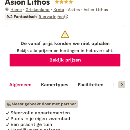
Asion Lithos
Home
Griekenland
Kreta
Asites
Asion Lithos
9.2 Fantastisch
9 ervaringen
De vanaf prijs konden we niet ophalen
Bekijk alle prijzen en kortingen in het overzicht.
Bekijk prijzen
Algemeen
Kamertypes
Faciliteiten
Reisinf
Meest geboekt door met partner
Sfeervolle appartementen
Plons in je eigen zwembad
Een prachtige tuin