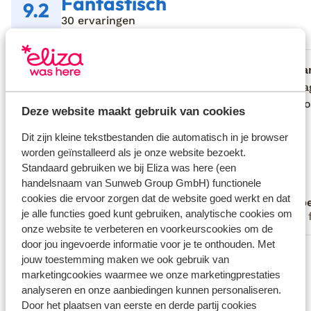
Fantastisch
9.2
30 ervaringen
Meest geboekt door met familie
Fantastisch
2 weken geleden
Fa
9.4
10
Super mooie accommodatie, elke dag
Super mooie accommodatie, elke dag
villa z
villa z
schoonmaak en schone handoeken. We
schoonmaak en schone handoeken. We
heel go
heel go
Deze website maakt gebruik van cookies
hebben het super naar ons zin gehad.
hebben het super naar ons zin gehad.
Centrum Oud Chersonissos is 10 minuten
Centrum Oud Chersonissos is 10 minuten
Dit zijn kleine tekstbestanden die automatisch in je browser
worden geïnstalleerd als je onze website bezoekt.
lopen en daar kun je erg lekker eten. En
lopen en daar kun je erg lekker eten. En
Standaard gebruiken we bij Eliza was here (een
met de auto kun je vanaf hier het eiland
met de auto kun je vanaf hier het eiland
handelsnaam van Sunweb Group GmbH) functionele
goed verkennen.
goed verkennen.
cookies die ervoor zorgen dat de website goed werkt en dat
Anoniem
Isab
je alle functies goed kunt gebruiken, analytische cookies om
Met familie
Met 
onze website te verbeteren en voorkeurscookies om de
door jou ingevoerde informatie voor je te onthouden. Met
Bekijk alle 30 ervaringen
jouw toestemming maken we ook gebruik van
Locatie
marketingcookies waarmee we onze marketingprestaties
analyseren en onze aanbiedingen kunnen personaliseren.
Door het plaatsen van eerste en derde partij cookies