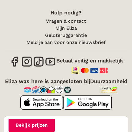
Hulp nodig?
Vragen & contact
Mijn Eliza
Geldteruggarantie
Meld je aan voor onze nieuwsbrief
Betaal veilig en makkelijk
Eliza was here is aangesloten bij
Duurzaamheid
Over mij
Vacatures
Voorwaarden
Cookies
Bekijk prijzen
Toegankelijkheid
Disclaimer
Sitemap