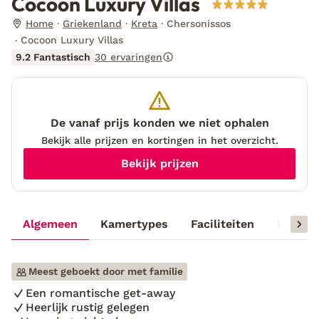
Cocoon Luxury Villas
Home
Griekenland
Kreta
Chersonissos
Cocoon Luxury Villas
9.2 Fantastisch
30 ervaringen
De vanaf prijs konden we niet ophalen
Bekijk alle prijzen en kortingen in het overzicht.
Bekijk prijzen
Algemeen
Kamertypes
Faciliteiten
Reisinf
Meest geboekt door met familie
Een romantische get-away
Heerlijk rustig gelegen