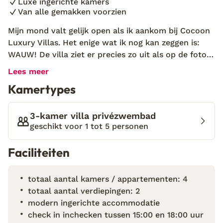
Luxe ingerichte kamers
Van alle gemakken voorzien
Mijn mond valt gelijk open als ik aankom bij Cocoon
Luxury Villas. Het enige wat ik nog kan zeggen is:
WAUW! De villa ziet er precies zo uit als op de foto’s,
maar dan duizendmaal mooier. Zonder na te denken
Lees meer
pak ik mijn handdoek en neem ik een verfrissende
Kamertypes
duik in het privézwembad. De witte stijlvolle villa’s
zijn te vinden in het authentieke Oud-Chersonissos
en hebben allemaal een prachtig uitzicht. Wat opvalt
3-kamer villa privézwembad
is dat de ruimte erg groot is. De villa is uitgerust met
geschikt voor 1 tot 5 personen
onder andere twee slaapkamers, twee badkamers en
Faciliteiten
een charmante keuken. Heb je zin in wat meer
levendigheid? Je wandelt binnen 20 minuutjes naar
het kleine en gezellige dorpje Oud-Chersonissos.
totaal aantal kamers / appartementen: 4
Schuif aan bij een taverna en smul van de
totaal aantal verdiepingen: 2
traditionele Griekse keuken.
modern ingerichte accommodatie
check in inchecken tussen 15:00 en 18:00 uur