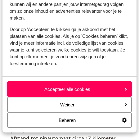
kunnen wij en andere partijen jouw internetgedrag volgen
om zo onze inhoud en advertenties relevanter voor je te
maken.
Bekijk op kaart
Door op 'Accepteer' te klikken ga je akkoord met het
plaatsen van alle cookies. Als je op 'Cookies beheren’ klikt,
vind je meer informatie incl. de volledige lijst van cookies
waar je kunt selecteren welke cookies je wilt toestaan. Je
Afstanden
kunt op elk moment je voorkeuren wijzigen of je
toestemming intrekken.
Afstand tot strand circa 2,5 kilometer: preveli
circa 140 kilometer, vai circa 130 kilometer,
stalida circa 6,5 kilometer, naar lentas circa 95
km en naar myrthos circa 70 km
Accepteer alle cookies
Centrum Old hersonissos: 700 m
Centrum Hersonissos: 2 km
Weiger
Centrum Heraklion: 26 km
Centrum Rethymno: 103 km
Beheren
Luchthaven Heraklion Nikos Kazantzakis Airport
(HER): 24 km
Afstand tot pinautomaat circa 1,7 kilometer