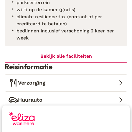
parkeerterrein
loopafstand vind je lange zand- en kiezelstranden,
wi-fi op de kamer (gratis)
en ook het gezellige dorpscentrum is makkelijk te
climate resilience tax (contant of per
bereiken. Vanuit hier kun je eenvoudig dagtrips
creditcard te betalen)
maken naar bijvoorbeeld Chrissi of Koefonisia eiland,
bedlinnen inclusief verschoning 2 keer per
of een van de traditionele bergdorpjes in de
week
omgeving ontdekken. Pearls of Crete is een plek
waar comfort en Kretenzische gastvrijheid
samenkomen, midden in een prachtig stukje Kreta.
Bekijk alle faciliteiten
Reisinformatie
Verzorging
Huurauto
Wat gasten vinden
Dit zijn 100% echte beoordelingen van reizigers die
jou voorgingen.
Meer over reviews