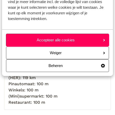
vind je meer informatie incl. de volledige lijst van cookies
aangeboden in zijn hotel in Ierapetra
waar je kunt selecteren welke cookies je wilt toestaan. Je
omdat we laat terugvlogen. Zonder
kunt op elk moment je voorkeuren wijzigen of je
kosten, bijzonder gastvrij! We hebben het
toestemming intrekken.
erg naar ons zin gehad.
Bekijk op kaart
Accepteer alle cookies
Afstanden
Weiger
Strand: 200 m
Centrum: 1 km
Beheren
Luchthaven Heraklion Nikos Kazantzakis Airport
(HER): 119 km
Pinautomaat: 100 m
Winkels: 100 m
(Mini)supermarkt: 100 m
Restaurant: 100 m