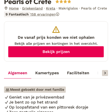
Pearls of Crete
Home
Griekenland
Kreta
Makrigialos
Pearls of Crete
9 Fantastisch
158 ervaringen
De vanaf prijs konden we niet ophalen
Bekijk alle prijzen en kortingen in het overzicht.
Bekijk prijzen
Algemeen
Kamertypes
Faciliteiten
Reisinf
Meest geboekt door met familie
Geniet van je privézwembad
Je bent zo op het strand
Op loopafstand van een pittoresk dorpje