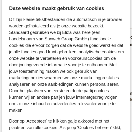
Fantastisch
Deze website maakt gebruik van cookies
9
158 ervaringen
Dit zijn kleine tekstbestanden die automatisch in je browser
Meest geboekt door met familie
worden geïnstalleerd als je onze website bezoekt.
Standaard gebruiken we bij Eliza was here (een
Fantastisch
2 weken geleden
G
9.0
7.4
handelsnaam van Sunweb Group GmbH) functionele
De villa was goed en netjes. De keuken
De villa was goed en netjes. De keuken
Accomm
Accomm
cookies die ervoor zorgen dat de website goed werkt en dat
heeft een grote koelkast en vriezer. Wij
heeft een grote koelkast en vriezer. Wij
je alle functies goed kunt gebruiken, analytische cookies om
onze website te verbeteren en voorkeurscookies om de
hebben veel ingeslagen bij de Lidl in
hebben veel ingeslagen bij de Lidl in
door jou ingevoerde informatie voor je te onthouden. Met
Ierapetra, een half uur rijden. De
Ierapetra, een half uur rijden. De
jouw toestemming maken we ook gebruik van
plaatselijke supermarktjes zijn erg duur
plaatselijke supermarktjes zijn erg duur
marketingcookies waarmee we onze marketingprestaties
en beperkt. Er is een goede slager
en beperkt. Er is een goede slager
analyseren en onze aanbiedingen kunnen personaliseren.
waardoor we de bbq veel hebben
waardoor we de bbq veel h...
meer
Door het plaatsen van eerste en derde partij cookies
Danielle
Ano
gebruikt. Er zijn ook leuke restaurantjes
kunnen wij en andere partijen jouw internetgedrag volgen
Alleenstaande ouder
Alle
voor de afwisseling. De tuin met
om zo onze inhoud en advertenties relevanter voor je te
zwembad was ook heel fijn. Het strandje
maken.
Bekijk alle 158 ervaringen
bij de Green Bar is prima en goedkoop.
Door op 'Accepteer' te klikken ga je akkoord met het
Hele vriendelijke eigenaar! Op de
Locatie
plaatsen van alle cookies. Als je op 'Cookies beheren’ klikt,
vertrekdag kregen we een hotelkamer