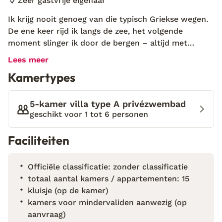
Zeer gastvrije eigenaar
Ik krijg nooit genoeg van die typisch Griekse wegen.
De ene keer rijd ik langs de zee, het volgende
moment slinger ik door de bergen – altijd met
prachtige uitzichten. Deze oostkant van Kreta voelt
Lees meer
nog heerlijk ongerept, met kleine baaitjes en rustige
Kamertypes
dorpjes. Onderweg naar Makrigialos voel ik het
vakantiegevoel al in mijn buik kriebelen, en dat
wordt alleen maar sterker zodra ik aankom bij Pearls
5-kamer villa type A privézwembad
of Crete. De geur van de zee, het geritsel van
geschikt voor 1 tot 6 personen
palmbomen en het warme welkom van eigenaar
Faciliteiten
Giorgos maken dat ik me meteen thuis voel. Op het
terras, met een glas verse salie in mijn hand, luister
ik naar de verhalen van zijn jeugd hier. Het voelt
Officiële classificatie: zonder classificatie
alsof ik deel uitmaak van hun familie. Pearls of Crete
totaal aantal kamers / appartementen: 15
ligt aan de zuidoostkust van Kreta, in het charmante
kluisje (op de kamer)
dorpje Makrigialos. De villa’s zijn ruim, sfeervol
kamers voor mindervaliden aanwezig (op
ingericht en voorzien van een eigen tuin met
aanvraag)
privézwembad – perfect om tot rust te komen. Op