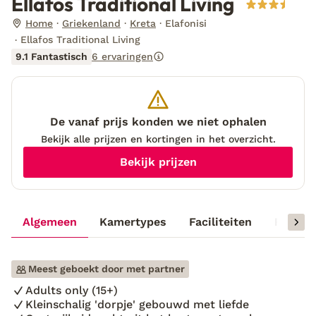
Ellafos Traditional Living
Home
Griekenland
Kreta
Elafonisi
Ellafos Traditional Living
9.1 Fantastisch
6 ervaringen
De vanaf prijs konden we niet ophalen
Bekijk alle prijzen en kortingen in het overzicht.
Bekijk prijzen
Algemeen
Kamertypes
Faciliteiten
Reisinf
Meest geboekt door met partner
Adults only (15+)
Kleinschalig 'dorpje' gebouwd met liefde