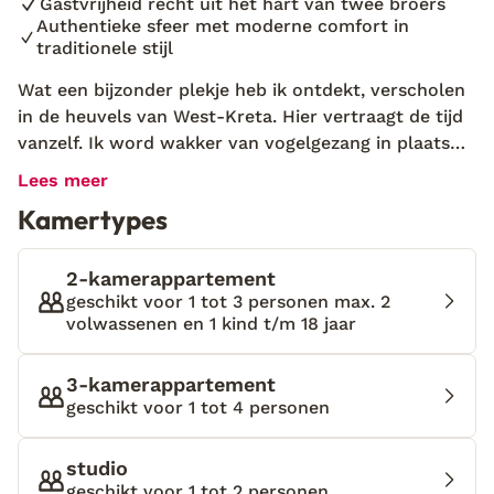
Gastvrijheid recht uit het hart van twee broers
Authentieke sfeer met moderne comfort in
traditionele stijl
Wat een bijzonder plekje heb ik ontdekt, verscholen
in de heuvels van West-Kreta. Hier vertraagt de tijd
vanzelf. Ik word wakker van vogelgezang in plaats
van een wekker en drink mijn koffie tussen de
Lees meer
olijfbomen, terwijl de ochtendzon zacht over de
Kamertypes
natuur glijdt. Onder de schaduw van een oude
vijgenboom ruik ik versgebakken brood uit de
houtoven en denk ik aan de verhalen die in de
2-kamerappartement
stenen muren gevangen zitten – van hoe dit ooit het
geschikt voor 1 tot 3 personen max. 2
volwassenen en 1 kind t/m 18 jaar
huis van een grootmoeder was. Twee broers bliezen
deze plek nieuw leven in en maakten er een intiem
toevluchtsoord van waar eenvoud en aandacht
3-kamerappartement
centraal staan. ’s Avonds kijk ik naar een
geschikt voor 1 tot 4 personen
sterrenhemel die hier nog echt donker is, terwijl de
lucht langzaam roze kleurt. Ellafos Traditional Living
studio
is geen traditioneel hotel, maar een kleinschalig
geschikt voor 1 tot 2 personen