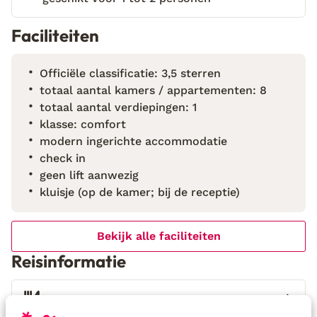
adults-only retreat midden in de Cretensische
natuur, op ongeveer 20 minuten van Elafonisi. Het
Faciliteiten
complex bestaat uit acht authentieke huisjes van
natuursteen en hout, variërend van studio’s tot 2-
Officiële classificatie: 3,5 sterren
en 3-kamerappartementen. Elk verblijf combineert
totaal aantal kamers / appartementen: 8
een rustieke, traditionele uitstraling met subtiel
totaal aantal verdiepingen: 1
geïntegreerd modern comfort. Gasten komen hier
klasse: comfort
om te onthaasten: in de weelderige tuin vol
modern ingerichte accommodatie
fruitbomen, bij het knusse zwembad of in een
check in
hangmat onder de moerbeibomen. In de omgeving
geen lift aanwezig
wachten stille stranden en lokale
kluisje (op de kamer; bij de receptie)
bezienswaardigheden, zoals het karakteristieke
klooster van Chrisoskalitissa. Ellafos nodigt uit om
los te laten, te verbinden met de natuur en Kreta op
Bekijk alle faciliteiten
een langzamer, puurder tempo te beleven.
Reisinformatie
Verzorging