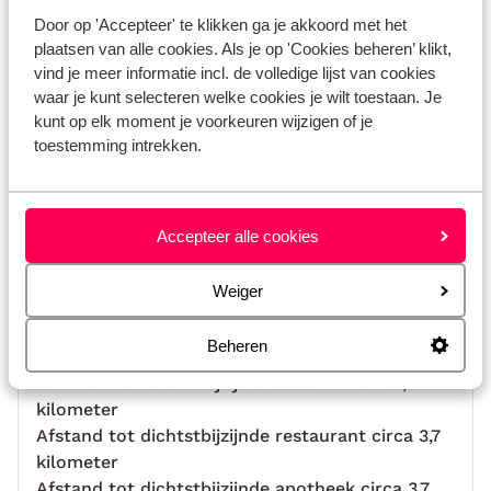
Locatie
Door op 'Accepteer' te klikken ga je akkoord met het
plaatsen van alle cookies. Als je op 'Cookies beheren’ klikt,
vind je meer informatie incl. de volledige lijst van cookies
waar je kunt selecteren welke cookies je wilt toestaan. Je
kunt op elk moment je voorkeuren wijzigen of je
toestemming intrekken.
Bekijk op kaart
Accepteer alle cookies
Afstanden
Weiger
Afstand tot strand circa 7,2 kilometer
Luchthaven Chania: 72 km
Beheren
Pinautomaat: 25 km
Afstand tot dichtstbijzijnde winkels circa 2,2
kilometer
Afstand tot dichtstbijzijnde restaurant circa 3,7
kilometer
Afstand tot dichtstbijzijnde apotheek circa 3,7