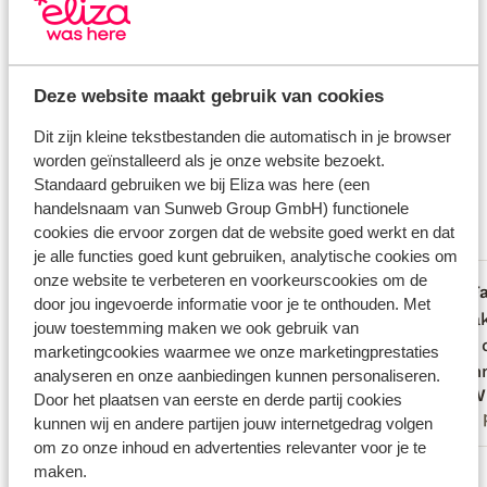
Huurauto
Wat gasten vinden
Deze website maakt gebruik van cookies
Dit zijn 100% echte beoordelingen van reizigers die
Dit zijn kleine tekstbestanden die automatisch in je browser
jou voorgingen.
Meer over reviews
worden geïnstalleerd als je onze website bezoekt.
Fantastisch
Standaard gebruiken we bij Eliza was here (een
9.1
handelsnaam van Sunweb Group GmbH) functionele
6 ervaringen
cookies die ervoor zorgen dat de website goed werkt en dat
Meest geboekt door met partner
je alle functies goed kunt gebruiken, analytische cookies om
onze website te verbeteren en voorkeurscookies om de
Fantastisch
23 jun. 2026
F
9.9
8.3
door jou ingevoerde informatie voor je te onthouden. Met
Was even zoeken, maar hele aardige
Was even zoeken, maar hele aardige
Top va
Top va
jouw toestemming maken we ook gebruik van
mensen en zeer behulpzaam. Was echt
mensen en zeer behulpzaam. Was echt
cijfers
cijfers
marketingcookies waarmee we onze marketingprestaties
een aanrader
een aanrader
accomm
accomm
analyseren en onze aanbiedingen kunnen personaliseren.
William
H. W
Door het plaatsen van eerste en derde partij cookies
Met partner
Met 
kunnen wij en andere partijen jouw internetgedrag volgen
om zo onze inhoud en advertenties relevanter voor je te
Bekijk alle 6 ervaringen
maken.