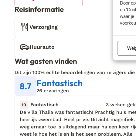
Door op 
Reisinformatie
op 'Cook
waar je 
voorkeu
Verzorging
Huurauto
Beh
Wei
Wat gasten vinden
Dit zijn 100% echte beoordelingen van reizigers die
Fantastisch
8.7
26 ervaringen
Fantastisch
3 weken gel
10
De villa Thalia was fantastisch! Prachtig huis me
De villa Thalia was fantastisch! Prachtig huis me
heerlijk zwembad. Heel privé. Uitzicht magnifiek.
heerlijk zwembad. Heel privé. Uitzicht magnifiek.
weg ernaar toe is uitdagend maar na een keer ri
weg ernaar toe is uitdagend maar na een keer ri
weet je hoe het is en is het geen probleem. Alle
weet je hoe het is en is het geen probleem. Alle