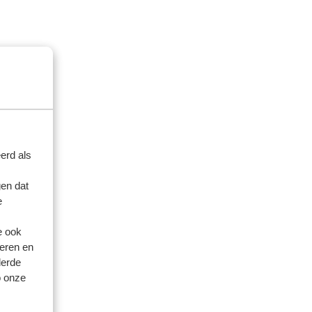
erd als
en dat
e
e ook
eren en
derde
o onze