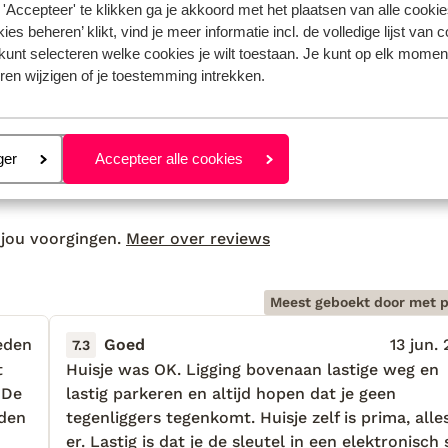
'Accepteer' te klikken ga je akkoord met het plaatsen van alle cookies
ies beheren’ klikt, vind je meer informatie incl. de volledige lijst van 
kunt selecteren welke cookies je wilt toestaan. Je kunt op elk moment
ren wijzigen of je toestemming intrekken.
eren
ger
Accepteer alle cookies
 jou voorgingen.
Meer over reviews
Meest geboekt door met p
eden
Goed
13 jun.
7.3
t
t
Huisje was OK. Ligging bovenaan lastige weg en
Huisje was OK. Ligging bovenaan lastige weg en
 De
 De
lastig parkeren en altijd hopen dat je geen
lastig parkeren en altijd hopen dat je geen
jden
jden
tegenliggers tegenkomt. Huisje zelf is prima, alles
tegenliggers tegenkomt. Huisje zelf is prima, alles
er. Lastig is dat je de sleutel in een elektronisch 
er. Lastig is dat je de sleutel in een elektronisch 