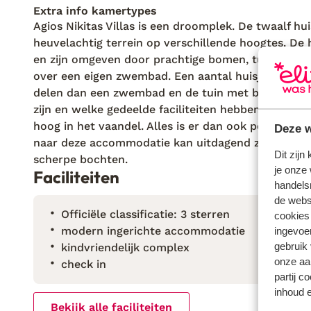
Extra info kamertypes
Agios Nikitas Villas is een droomplek. De twaalf hu
heuvelachtig terrein op verschillende hoogtes. De h
en zijn omgeven door prachtige bomen, tuintjes en 
over een eigen zwembad. Een aantal huisjes zijn o
delen dan een zwembad en de tuin met barbecue. Zi
zijn en welke gedeelde faciliteiten hebben. Eigenar
hoog in het vaandel. Alles is er dan ook perfect ve
Deze w
naar deze accommodatie kan uitdagend zijn door b
Dit zijn
scherpe bochten.
je onze 
Faciliteiten
handels
de websi
Officiële classificatie: 3 sterren
cookies
modern ingerichte accommodatie
ingevoe
gebruik
kindvriendelijk complex
onze aa
check in
partij c
inhoud e
Bekijk alle faciliteiten