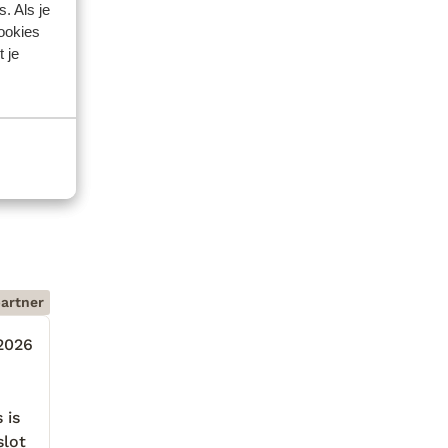
. Als je
cookies
 je
artner
 2026
 is
 is
slot
slot