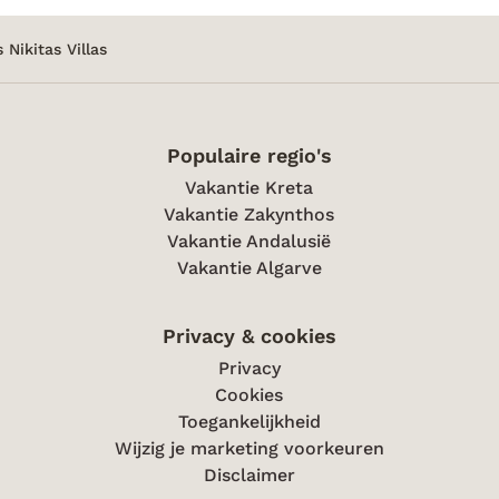
achter de tuin. En de 2 katten, erg lief en komen
geregeld langs om even hoi te zeggen. We hadde
 Nikitas Villas
erg rustige buren, maar als er een gezin met kid
hebben gezeten zou je erg veel geluid hebben
gehoord van het plonzen in het zwembad.
Populaire regio's
Vakantie Kreta
Vakantie Zakynthos
Vakantie Andalusië
Vakantie Algarve
Privacy & cookies
Privacy
Cookies
Toegankelijkheid
Wijzig je marketing voorkeuren
Disclaimer