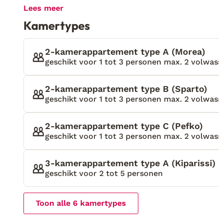
langs hun twaalf domeinen. Even later blijft Andrea
Lees meer
Andreas lacht en ik kijk hem vragend aan. ‘In welke 
Kamertypes
bedenk ik me, ze zijn echt allemaal even mooi. ‘Kies
achter zijn rug. Ik twijfel. ‘Vijf!' en stiekem vind 
juicht en maakt een ‘volg mij'- gebaar waarop ik n
2-kamerappartement type A (Morea)
‘Myrtia, aangenaam' en hij wijst trots richting de vi
geschikt voor 1 tot 3 personen max. 2 volwass
Als Andreas even later mij de sleutel overhandigt 
langs te komen voor tips in de buurt, onderbreek 
2-kamerappartement type B (Sparto)
geantwoord?' Andreas lacht. ‘Alles was goed gewee
geschikt voor 1 tot 3 personen max. 2 volwass
2-kamerappartement type C (Pefko)
geschikt voor 1 tot 3 personen max. 2 volwass
3-kamerappartement type A (Kiparissi)
geschikt voor 2 tot 5 personen
Toon alle 6 kamertypes