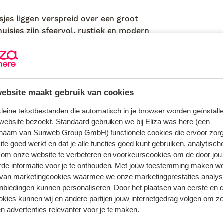
isjes liggen verspreid over een groot
uisjes zijn sfeervol, rustiek en modern
patio’s. Bijna allemaal beschikken ze
pgesplitst in twee appartementen en
e bij ‘kamertype’ welke huisjes privé
en Andreas en Irini hebben gastvrijheid
rzorgd, knus en huiselijk. Let op! De weg
ebsite maakt gebruik van cookies
ijvoorbeeld smalle wegen, hellingen en
 kleine tekstbestanden die automatisch in je browser worden geïnstalle
website bezoekt. Standaard gebruiken we bij Eliza was here (een
naam van Sunweb Group GmbH) functionele cookies die ervoor zorg
te goed werkt en dat je alle functies goed kunt gebruiken, analytisch
kluisje (op de kamer)
 om onze website te verbeteren en voorkeurscookies om de door jou
parkeerterrein
rde informatie voor je te onthouden. Met jouw toestemming maken w
 van marketingcookies waarmee we onze marketingprestaties analys
parkeergarage
nbiedingen kunnen personaliseren. Door het plaatsen van eerste en 
wi-fi in openbare ruimte, op de kamer
ookies kunnen wij en andere partijen jouw internetgedrag volgen om z
n advertenties relevanter voor je te maken.