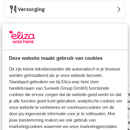
zon op je huid... Zo zie je maar bedenk ik me, de
Verzorging
aanhouder wint.
Huurauto
Wat gasten vinden
Dit zijn 100% echte beoordelingen van reizigers die
jou voorgingen.
Meer over reviews
Deze website maakt gebruik van cookies
Fantastisch
9.5
Dit zijn kleine tekstbestanden die automatisch in je browser
6 ervaringen
worden geïnstalleerd als je onze website bezoekt.
Standaard gebruiken we bij Eliza was here (een
Meest geboekt door met familie
handelsnaam van Sunweb Group GmbH) functionele
Fantastisch
2 aug. 2025
F
cookies die ervoor zorgen dat de website goed werkt en dat
9.3
9.0
je alle functies goed kunt gebruiken, analytische cookies om
Wij hebben enorm genoten van ons
Wij hebben enorm genoten van ons
Wij vo
Wij vo
onze website te verbeteren en voorkeurscookies om de
verblijf bij Aeriko. Mooi huis, heerlijk
verblijf bij Aeriko. Mooi huis, heerlijk
heel c
heel c
door jou ingevoerde informatie voor je te onthouden. Met
zwembad, aan zee, ook voorzien van een
zwembad, aan zee, ook voorzien van een
papier
papier
jouw toestemming maken we ook gebruik van
bbq en lieve gastvrouw. Warm welkom
bbq en lieve gastvrouw. Warm welkom
sponsje
sponsje
marketingcookies waarmee we onze marketingprestaties
bij aankomst, bij vragen vrijwel direct
bij aankomst, bij vragen vrijwel direct
wasmach
wasmach