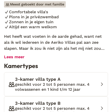
Meest geboekt door met familie
Comfortabele villa's
Plons in je privézwembad
Zonnen in je eigen tuin
Altijd een warm welkom
Het heeft wat voeten in de aarde gehad, want net
als ik wil iedereen in de Aeriko Villas pal aan zee
slapen. Maar ik zou ik niet zijn als het mij niet zou
lukken. ‘Homes of distinction’, noemt de eigenaar ze.
Lees meer
Luxe strandvilla’s met privézwembad, een grote tuin
Kamertypes
en terrassen waar je tot laat in de avond tafelt. ‘Om
altijd de schoonheid en vrijheid van het leven aan
zee te ervaren.’ Ik zit onder de pergola in de
3-kamer villa type A
schaduw van de zon. Mijn vrienden zijn alvast de
geschikt voor 2 tot 5 personen max. 4
volwassenen en 1 kind t/m 12 jaar
weg overgestoken en in de golven gedoken, maar ik
zit hier nog wel even goed. Uren turen doe ik hier al
dagen. Het werkt verslavend: kijken naar het
3-kamer villa type B
beroemde strand Agios Ioannis met de kitesurfers in
geschikt voor 2 tot 5 personen max. 4