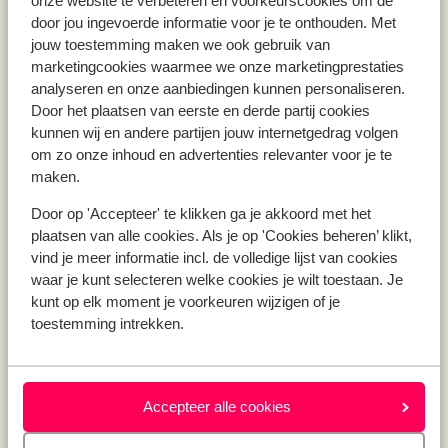
onze website te verbeteren en voorkeurscookies om de
Vakantie Zakynthos
door jou ingevoerde informatie voor je te onthouden. Met
jouw toestemming maken we ook gebruik van
Vakantie Andalusië
marketingcookies waarmee we onze marketingprestaties
Vakantie Algarve
analyseren en onze aanbiedingen kunnen personaliseren.
Door het plaatsen van eerste en derde partij cookies
kunnen wij en andere partijen jouw internetgedrag volgen
Type vakantie
om zo onze inhoud en advertenties relevanter voor je te
Last minute vakantie
maken.
Meivakantie
Door op 'Accepteer' te klikken ga je akkoord met het
Zomervakantie
plaatsen van alle cookies. Als je op 'Cookies beheren’ klikt,
Herfstvakantie
vind je meer informatie incl. de volledige lijst van cookies
waar je kunt selecteren welke cookies je wilt toestaan. Je
kunt op elk moment je voorkeuren wijzigen of je
toestemming intrekken.
Over mij
Over mij
Verantwoord op vakantie
Vacatures
Accepteer alle cookies
Pers & media