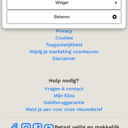
Sitemap
Weiger
Beheren
Privacy & cookies
Privacy
Cookies
Toegankelijkheid
Wijzig je marketing voorkeuren
Disclaimer
Hulp nodig?
Vragen & contact
Mijn Eliza
Geldteruggarantie
Meld je aan voor onze nieuwsbrief
Betaal veilig en makkelijk