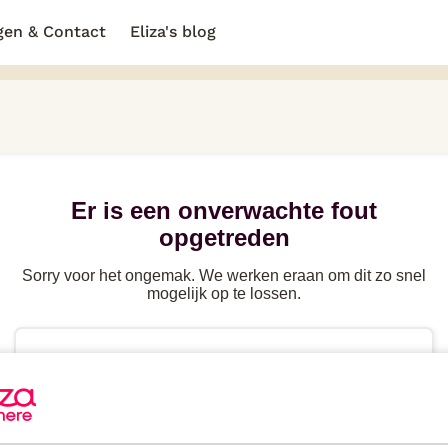
gen & Contact
Eliza's blog
Er is een onverwachte fout
opgetreden
Sorry voor het ongemak. We werken eraan om dit zo snel
mogelijk op te lossen.
Probeer de
pagina te herladen
of ga terug naar
de
vorige pagina
Heb je
direct hulp
nodig? Kijk in de FAQ of neem
contact
op.