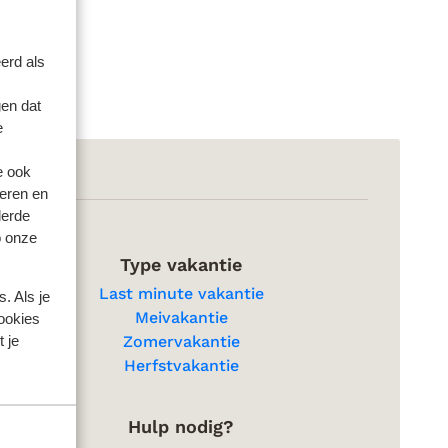
erd als
en dat
e
e ook
eren en
derde
o onze
Type vakantie
Last minute vakantie
. Als je
Meivakantie
cookies
 je
Zomervakantie
Herfstvakantie
Hulp nodig?