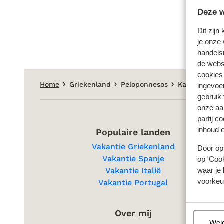
Deze w
Dit zijn
je onze 
handels
de websi
cookies
Home
Griekenland
Peloponnesos
Kamaria
Ab
ingevoe
gebruik
onze aa
partij c
inhoud e
Populaire landen
Vakantie Griekenland
Door op 
Vakantie Spanje
op 'Cook
waar je 
Vakantie Italië
voorkeu
Vakantie Portugal
Over mij
Beh
Wei