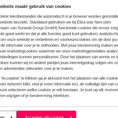
ebsite maakt gebruik van cookies
Bekijk het volledige aanbod
 kleine tekstbestanden die automatisch in je browser worden geïnstalle
website bezoekt. Standaard gebruiken we bij Eliza was here (een
naam van Sunweb Group GmbH) functionele cookies die ervoor zorg
te goed werkt en dat je alle functies goed kunt gebruiken, analytisch
 om onze website te verbeteren en voorkeurscookies om de door jou
elia Villas
rde informatie voor je te onthouden. Met jouw toestemming maken w
 van marketingcookies waarmee we onze marketingprestaties analys
nbiedingen kunnen personaliseren. Door het plaatsen van eerste en 
ookies kunnen wij en andere partijen jouw internetgedrag volgen om z
n advertenties relevanter voor je te maken.
Populaire regio's
Vakantie Kreta
'Accepteer' te klikken ga je akkoord met het plaatsen van alle cookies
Vakantie Zakynthos
ies beheren’ klikt, vind je meer informatie incl. de volledige lijst van 
kunt selecteren welke cookies je wilt toestaan. Je kunt op elk moment
Vakantie Andalusië
ren wijzigen of je toestemming intrekken.
Vakantie Algarve
Privacy & cookies
eren
ger
Accepteer alle cookies