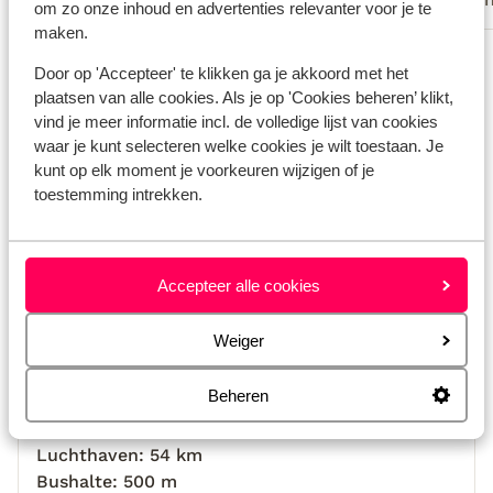
om zo onze inhoud en advertenties relevanter voor je te
maken.
Bekijk alle 9 ervaringen
Door op 'Accepteer' te klikken ga je akkoord met het
Locatie
plaatsen van alle cookies. Als je op 'Cookies beheren’ klikt,
vind je meer informatie incl. de volledige lijst van cookies
waar je kunt selecteren welke cookies je wilt toestaan. Je
kunt op elk moment je voorkeuren wijzigen of je
toestemming intrekken.
Bekijk op kaart
Accepteer alle cookies
Weiger
Afstanden
Strand: 120 m
Beheren
Aan de rand van het centrum
Centrum: 450 m
Luchthaven: 54 km
Bushalte: 500 m