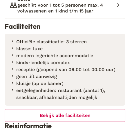
ingericht, met veel ruimte om je eigen ritme te
geschikt voor 1 tot 5 personen max. 4
volwassenen en 1 kind t/m 15 jaar
volgen. Het complex beschikt over een zwembad en
een kinderbadje, waar je lekker kunt luieren op een
Faciliteiten
ligbedje. ’s Ochtends geniet je van een heerlijk ontbijt
op het terras van het restaurant, terwijl je de eerste
zonnestralen van de dag opvangt. De combinatie van
Officiële classificatie: 3 sterren
rust aan het zwembad en de levendigheid van het
klasse: luxe
centrum binnen handbereik maakt Niriides Villas een
modern ingerichte accommodatie
ideale uitvalsbasis voor zowel ontspanning als
kindvriendelijk complex
verkenning.
receptie (geopend van 06:00 tot 00:00 uur)
geen lift aanwezig
kluisje (op de kamer)
eetgelegenheden: restaurant (aantal 1),
snackbar, afhaalmaaltijden mogelijk
Bekijk alle faciliteiten
Reisinformatie