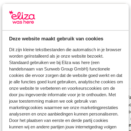
Verzorging
Huurauto
Deze website maakt gebruik van cookies
Wat gasten vinden
Dit zijn kleine tekstbestanden die automatisch in je browser
Dit zijn 100% echte beoordelingen van reizigers die
worden geïnstalleerd als je onze website bezoekt.
jou voorgingen.
Meer over reviews
Standaard gebruiken we bij Eliza was here (een
Fantastisch
handelsnaam van Sunweb Group GmbH) functionele
9.3
cookies die ervoor zorgen dat de website goed werkt en dat
9 ervaringen
je alle functies goed kunt gebruiken, analytische cookies om
Meest geboekt door met partner
onze website te verbeteren en voorkeurscookies om de
door jou ingevoerde informatie voor je te onthouden. Met
Fantastisch
24 jun. 2026
F
9.0
9.0
jouw toestemming maken we ook gebruik van
Mooie, rustige plek met goede faciliteiten
Mooie, rustige plek met goede faciliteiten
Fijne a
Fijne a
marketingcookies waarmee we onze marketingprestaties
en een prima ligging.
en een prima ligging.
zwemba
zwemba
analyseren en onze aanbiedingen kunnen personaliseren.
vlakbij
vlakbij
Door het plaatsen van eerste en derde partij cookies
Rob
Ano
kunnen wij en andere partijen jouw internetgedrag volgen
Met partner
Vrie