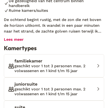
De gezelligheid van het centrum binnen
handbereik
Ruime kamers/suites
De ochtend begint rustig, met de zon die net boven
de horizon uitkomt. Ik wandel in een paar minuten
naar het strand, de zachte golven ruisen terwijl ik
mijn voeten in het warme zand zet. Na wat tijd langs
Lees meer
de kust, keer ik terug naar Niriides Villas en plof ik
Kamertypes
neer op een ligbedje bij het zwembad. Het is heerlijk
rustig, alleen het zachte gekabbel van het water en
het gezang van de vogels om me heen. Ik besluit het
familiekamer
ontbijt op het terras van het restaurant te nemen,
geschikt voor 1 tot 3 personen max. 2
volwassenen en 1 kind t/m 15 jaar
genietend van de geur van versgebakken brood en
de warme zonnestralen op mijn gezicht. Ik voel nu al
dat dit een heerlijke dag wordt. Niriides Villas biedt
juniorsuite
de ideale locatie voor een ontspannen vakantie in
geschikt voor 1 tot 3 personen max. 2
volwassenen en 1 kind t/m 15 jaar
Methoni, op slechts enkele stappen van het strand
en aan de rand van het charmante centrum. De
kamers/suites zijn eenvoudig maar comfortabel
suite