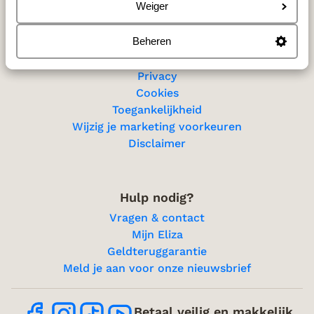
Sitemap
Weiger
Beheren
Privacy & cookies
Privacy
Cookies
Toegankelijkheid
Wijzig je marketing voorkeuren
Disclaimer
Hulp nodig?
Vragen & contact
Mijn Eliza
Geldteruggarantie
Meld je aan voor onze nieuwsbrief
Betaal veilig en makkelijk