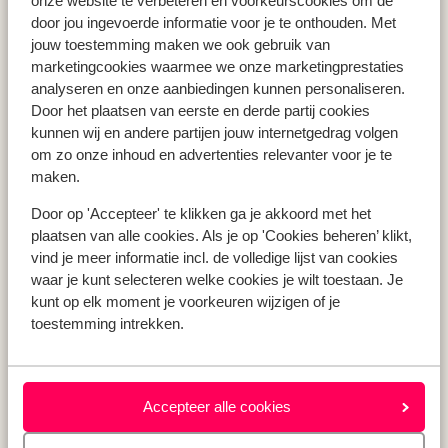
onze website te verbeteren en voorkeurscookies om de
Vakantie Zakynthos
door jou ingevoerde informatie voor je te onthouden. Met
jouw toestemming maken we ook gebruik van
Vakantie Andalusië
marketingcookies waarmee we onze marketingprestaties
Vakantie Algarve
analyseren en onze aanbiedingen kunnen personaliseren.
Door het plaatsen van eerste en derde partij cookies
kunnen wij en andere partijen jouw internetgedrag volgen
Type vakantie
om zo onze inhoud en advertenties relevanter voor je te
Last minute vakantie
maken.
Meivakantie
Door op 'Accepteer' te klikken ga je akkoord met het
Zomervakantie
plaatsen van alle cookies. Als je op 'Cookies beheren’ klikt,
Herfstvakantie
vind je meer informatie incl. de volledige lijst van cookies
waar je kunt selecteren welke cookies je wilt toestaan. Je
kunt op elk moment je voorkeuren wijzigen of je
toestemming intrekken.
Over mij
Over mij
Verantwoord op vakantie
Vacatures
Accepteer alle cookies
Pers & media