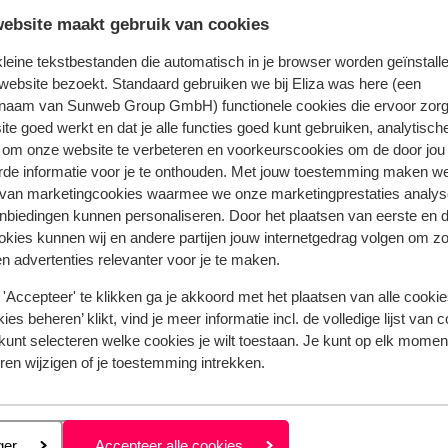
ebsite maakt gebruik van cookies
Bekijk het volledige aanbod
 kleine tekstbestanden die automatisch in je browser worden geïnstalle
website bezoekt. Standaard gebruiken we bij Eliza was here (een
naam van Sunweb Group GmbH) functionele cookies die ervoor zorg
te goed werkt en dat je alle functies goed kunt gebruiken, analytisch
 om onze website te verbeteren en voorkeurscookies om de door jou
incess Tia
rde informatie voor je te onthouden. Met jouw toestemming maken w
 van marketingcookies waarmee we onze marketingprestaties analys
nbiedingen kunnen personaliseren. Door het plaatsen van eerste en 
ookies kunnen wij en andere partijen jouw internetgedrag volgen om z
n advertenties relevanter voor je te maken.
Populaire regio's
Vakantie Kreta
'Accepteer' te klikken ga je akkoord met het plaatsen van alle cookies
Vakantie Zakynthos
ies beheren’ klikt, vind je meer informatie incl. de volledige lijst van 
kunt selecteren welke cookies je wilt toestaan. Je kunt op elk moment
Vakantie Andalusië
ren wijzigen of je toestemming intrekken.
Vakantie Algarve
Privacy & cookies
eren
ger
Accepteer alle cookies