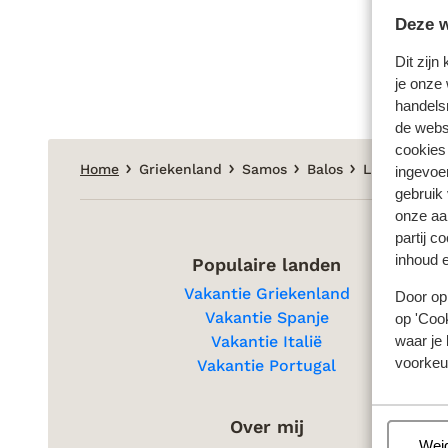
Deze w
Dit zijn
je onze 
handels
de websi
cookies
Home
Griekenland
Samos
Balos
LITUS by Pr
ingevoe
gebruik
onze aa
partij c
inhoud e
Populaire landen
Vakantie Griekenland
Door op 
Vakantie Spanje
op 'Cook
waar je 
Vakantie Italië
voorkeu
Vakantie Portugal
Over mij
Beh
Wei