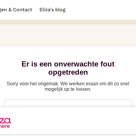
gen & Contact
Eliza's blog
Er is een onverwachte fout
opgetreden
Sorry voor het ongemak. We werken eraan om dit zo snel
mogelijk op te lossen.
Probeer de
pagina te herladen
of ga terug naar
de
vorige pagina
Heb je
direct hulp
nodig? Kijk in de FAQ of neem
contact
op.