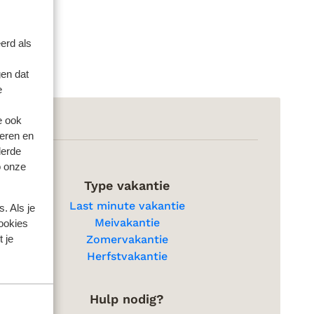
erd als
en dat
e
e ook
eren en
derde
o onze
Type vakantie
Last minute vakantie
. Als je
Meivakantie
cookies
 je
Zomervakantie
Herfstvakantie
Hulp nodig?