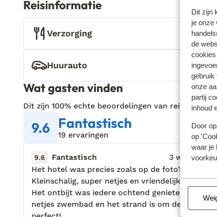
Reisinformatie
Dit zijn
je onze 
Verzorging
handels
de websi
cookies
Huurauto
ingevoe
gebruik
Wat gasten vinden
onze aa
partij c
Dit zijn 100% echte beoordelingen van reizigers die
inhoud e
Fantastisch
9.6
Door op 
19 ervaringen
op 'Cook
waar je 
Fantastisch
3 weken gel
9.6
voorkeu
Het hotel was precies zoals op de foto’s.
Het hotel was precies zoals op de foto’s.
Kleinschalig, super netjes en vriendelijke mensen
Kleinschalig, super netjes en vriendelijke mensen
Het ontbijt was iedere ochtend genieten! Super
Het ontbijt was iedere ochtend genieten! Super
Beh
Wei
netjes zwembad en het strand is om de hoek,
netjes zwembad en het strand is om de hoek,
perfect!
perfect!