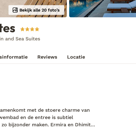
Bekijk alle 20 foto’s
tes
n and Sea Suites
sinformatie
Reviews
Locatie
 samenkomt met de stoere charme van
 zwembad en de entree is subtiel
 zo bijzonder maken. Ermira en Dhimiter
een verfrissend drankje – een klein