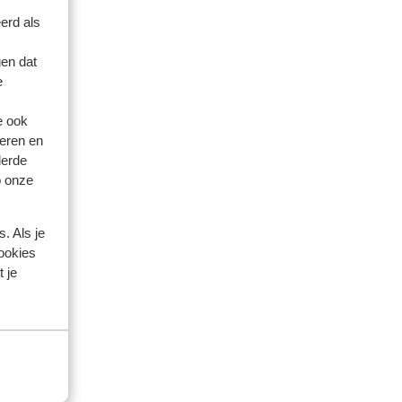
erd als
en dat
e
e ook
eren en
derde
o onze
. Als je
cookies
artner
 je
 2026