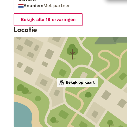
Anoniem
Met partner
Bekijk alle 19 ervaringen
Locatie
Bekijk op kaart