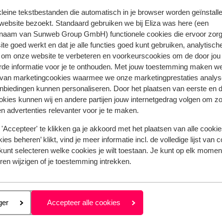
 kleine tekstbestanden die automatisch in je browser worden geïnstalle
website bezoekt. Standaard gebruiken we bij Eliza was here (een
naam van Sunweb Group GmbH) functionele cookies die ervoor zorg
te goed werkt en dat je alle functies goed kunt gebruiken, analytisch
 om onze website te verbeteren en voorkeurscookies om de door jou
rde informatie voor je te onthouden. Met jouw toestemming maken w
 van marketingcookies waarmee we onze marketingprestaties analys
nbiedingen kunnen personaliseren. Door het plaatsen van eerste en 
ookies kunnen wij en andere partijen jouw internetgedrag volgen om z
 jou voorgingen.
Meer over reviews
n advertenties relevanter voor je te maken.
'Accepteer' te klikken ga je akkoord met het plaatsen van alle cookies
ies beheren’ klikt, vind je meer informatie incl. de volledige lijst van 
Meest geboekt door met p
kunt selecteren welke cookies je wilt toestaan. Je kunt op elk moment
eden
Fantastisch
29 jun.
ren wijzigen of je toestemming intrekken.
9.7
Zeer verzorgde accommodatie en zeer gastvrij!
Zeer verzorgde accommodatie en zeer gastvrij!
.
.
eren
ger
Accepteer alle cookies