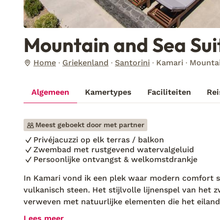
Mountain and Sea Sui
Home
Griekenland
Santorini
Kamari
Mountai
Algemeen
Kamertypes
Faciliteiten
Rei
Meest geboekt door met partner
Privéjacuzzi op elk terras / balkon
Zwembad met rustgevend watervalgeluid
Persoonlijke ontvangst & welkomstdrankje
In Kamari vond ik een plek waar modern comfort
vulkanisch steen. Het stijlvolle lijnenspel van het
verweven met natuurlijke elementen die het eiland
begroeten elke gast met een stralende glimlach en 
Lees meer