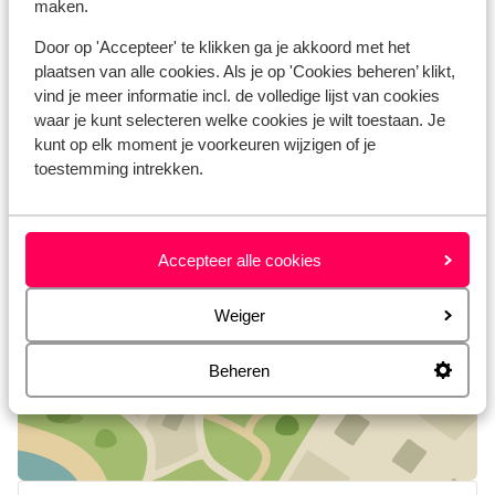
maken.
Fantastisch
11 sep. 2023
9.4
Door op 'Accepteer' te klikken ga je akkoord met het
Zeer gastvrij en servicegericht. Prachtig
Zeer gastvrij en servicegericht. Prachtig
plaatsen van alle cookies. Als je op 'Cookies beheren’ klikt,
appartement van alle gemakken voorzien en
appartement van alle gemakken voorzien en
vind je meer informatie incl. de volledige lijst van cookies
superservice van Theoni.
superservice van Theoni.
waar je kunt selecteren welke cookies je wilt toestaan. Je
Hester de Kroon
kunt op elk moment je voorkeuren wijzigen of je
Met partner
toestemming intrekken.
Bekijk alle 1 ervaringen
Locatie
Accepteer alle cookies
Weiger
Beheren
Bekijk op kaart