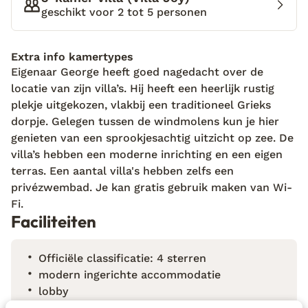
omringd door windmolens. George laat me alles vol
geschikt voor 2 tot 5 personen
enthousiasme zien. Ik kan niet wachten tot ik
heerlijk tot verkoeling kan komen in het
privézwembad. We stappen een van de villa’s binnen
Extra info kamertypes
Eigenaar George heeft goed nagedacht over de
en het eerste wat mij opvalt is het interieur. De
locatie van zijn villa’s. Hij heeft een heerlijk rustig
inrichting is luxe en minimalistisch, met oog voor
plekje uitgekozen, vlakbij een traditioneel Grieks
details. De rustige kleuren geven een koel gevoel aan
dorpje. Gelegen tussen de windmolens kun je hier
de villa. “Er ligt nog wat lekkers voor je klaar”, zegt
genieten van een sprookjesachtig uitzicht op zee. De
George met een knipoog wanneer hij wegloopt.
villa’s hebben een moderne inrichting en een eigen
Nieuwsgierig kijk ik rond en zie ik een heerlijke fles
terras. Een aantal villa's hebben zelfs een
Griekse wijn staan. Dat maakt het plaatje compleet.
privézwembad. Je kan gratis gebruik maken van Wi-
Fi.
Faciliteiten
Officiële classificatie: 4 sterren
modern ingerichte accommodatie
lobby
parkeerterrein