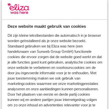
bedlinnen inclusief
handdoeken inclusief
schoonmaak kamer
huisdieren niet toegestaan
Deze website maakt gebruik van cookies
Dit zijn kleine tekstbestanden die automatisch in je browser
Bekijk alle faciliteiten
worden geïnstalleerd als je onze website bezoekt.
Reisinformatie
Standaard gebruiken we bij Eliza was here (een
handelsnaam van Sunweb Group GmbH) functionele
cookies die ervoor zorgen dat de website goed werkt en dat
Verzorging
je alle functies goed kunt gebruiken, analytische cookies om
onze website te verbeteren en voorkeurscookies om de
door jou ingevoerde informatie voor je te onthouden. Met
Huurauto
jouw toestemming maken we ook gebruik van
Wat gasten vinden
marketingcookies waarmee we onze marketingprestaties
analyseren en onze aanbiedingen kunnen personaliseren.
Dit zijn 100% echte beoordelingen van reizigers die
Door het plaatsen van eerste en derde partij cookies
jou voorgingen.
Meer over reviews
kunnen wij en andere partijen jouw internetgedrag volgen
om zo onze inhoud en advertenties relevanter voor je te
Meest geboekt door met partner