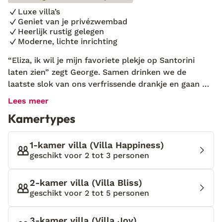
Luxe villa’s
Geniet van je privézwembad
Heerlijk rustig gelegen
Moderne, lichte inrichting
“Eliza, ik wil je mijn favoriete plekje op Santorini
laten zien” zegt George. Samen drinken we de
laatste slok van ons verfrissende drankje en gaan op
weg naar Drops Villas. Mijn goede vriend George
Lees meer
heeft me veel verhalen verteld over zijn luxe villa’s.
Kamertypes
Hij is vooral erg trots op het feit dat hij de
gebouwen volledig zelf ontworpen heeft. George is
architect en heeft veel tijd en liefde in de villa’s
1-kamer villa (Villa Happiness)
gestoken. Hij heeft mij beloofd dat ik er volledig tot
geschikt voor 2 tot 3 personen
rust kan komen, omdat hij een heerlijk rustige
locatie voor de villa’s heeft gevonden, vlakbij een
2-kamer villa (Villa Bliss)
traditioneel Grieks dorpje. Wanneer we aankomen,
geschikt voor 2 tot 5 personen
zie ik snel genoeg dat hij geen woord gelogen heeft.
De parelwitte villa’s liggen op een unieke locatie,
3-kamer villa (Villa Joy)