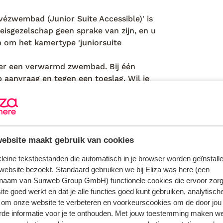
vézwembad (Junior Suite Accessible)' is
eisgezelschap geen sprake van zijn, en u
an om het kamertype 'juniorsuite
over een verwarmd zwembad. Bij één
aanvraag en tegen een toeslag. Wil je
ontact op of geef dit aan bij je
eschikbaar is.
ebsite maakt gebruik van cookies
kamers voor mindervaliden aanwezig (op aanvr
parkeerterrein (beperkt beschikbaar)
 kleine tekstbestanden die automatisch in je browser worden geïnstalle
wi-fi in openbare ruimte (gratis), op de kamer
website bezoekt. Standaard gebruiken we bij Eliza was here (een
(gratis)
naam van Sunweb Group GmbH) functionele cookies die ervoor zorg
te goed werkt en dat je alle functies goed kunt gebruiken, analytisch
 om onze website te verbeteren en voorkeurscookies om de door jou
rde informatie voor je te onthouden. Met jouw toestemming maken w