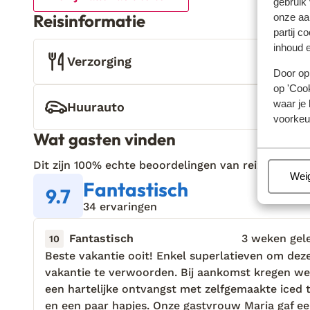
gebruik
Reisinformatie
onze aa
partij c
inhoud e
Verzorging
Door op 
op 'Cook
waar je 
Huurauto
voorkeu
Wat gasten vinden
Dit zijn 100% echte beoordelingen van reizigers die
Beh
Wei
Fantastisch
9.7
34 ervaringen
Fantastisch
3 weken gel
10
Beste vakantie ooit! Enkel superlatieven om dez
Beste vakantie ooit! Enkel superlatieven om dez
vakantie te verwoorden. Bij aankomst kregen we
vakantie te verwoorden. Bij aankomst kregen we
een hartelijke ontvangst met zelfgemaakte iced 
een hartelijke ontvangst met zelfgemaakte iced 
en een paar hapjes. Onze gastvrouw Maria gaf e
en een paar hapjes. Onze gastvrouw Maria gaf e