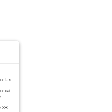
aag)
erd als
en dat
e
e ook