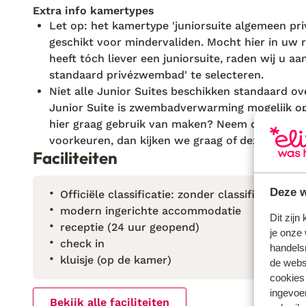
Extra info kamertypes
Let op: het kamertype 'juniorsuite algemeen pri
geschikt voor mindervaliden. Mocht hier in uw r
heeft tóch liever een juniorsuite, raden wij u a
standaard privézwembad' te selecteren.
Niet alle Junior Suites beschikken standaard 
Junior Suite is zwembadverwarming mogelijk op 
hier graag gebruik van maken? Neem dan vooraf c
voorkeuren, dan kijken we graag of deze suite b
Faciliteiten
Deze w
Officiële classificatie: zonder classificatie
modern ingerichte accommodatie
Dit zijn
receptie (24 uur geopend)
je onze 
check in
handels
kluisje (op de kamer)
de websi
cookies
ingevoe
Bekijk alle faciliteiten