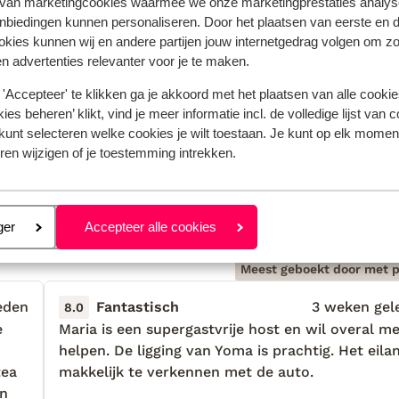
 van marketingcookies waarmee we onze marketingprestaties analys
nbiedingen kunnen personaliseren. Door het plaatsen van eerste en 
ookies kunnen wij en andere partijen jouw internetgedrag volgen om z
n advertenties relevanter voor je te maken.
'Accepteer' te klikken ga je akkoord met het plaatsen van alle cookies
ies beheren’ klikt, vind je meer informatie incl. de volledige lijst van 
kunt selecteren welke cookies je wilt toestaan. Je kunt op elk moment
ren wijzigen of je toestemming intrekken.
 jou voorgingen.
Meer over reviews
eren
ger
Accepteer alle cookies
Meest geboekt door met p
eden
Fantastisch
3 weken gel
8.0
e
e
Maria is een supergastvrije host en wil overal m
Maria is een supergastvrije host en wil overal m
helpen. De ligging van Yoma is prachtig. Het eilan
helpen. De ligging van Yoma is prachtig. Het eilan
tea
tea
makkelijk te verkennen met de auto.
makkelijk te verkennen met de auto.
en
en