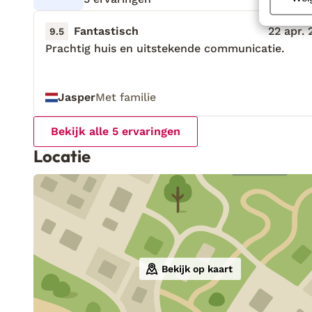
Fantastisch
22 apr.
9.5
Prachtig huis en uitstekende communicatie.
Prachtig huis en uitstekende communicatie.
Jasper
Met familie
Bekijk alle 5 ervaringen
Locatie
Bekijk op kaart