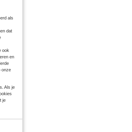
erd als
en dat
e
e ook
eren en
derde
o onze
. Als je
cookies
 je