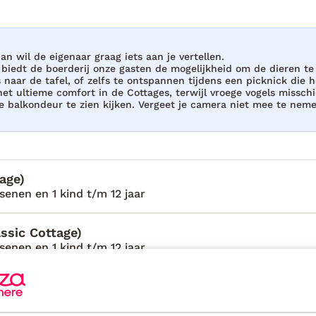
omen en kleine Griekse dorpjes. Op het
uit de verte naar mij toe komt lopen.
Dionysios. Dionysios geeft mij een warm
pen Dionysios en ik door de tuinen die
an wil de eigenaar graag iets aan je vertellen.
biedt de boerderij onze gasten de mogelijkheid om de dieren te 
ouwd van stenen die hij zelf heeft
naar de tafel, of zelfs te ontspannen tijdens een picknick die h
t hij dit unieke plekje heeft vernoemd
et ultieme comfort in de Cottages, terwijl vroege vogels missch
 balkondeur te zien kijken. Vergeet je camera niet mee te nem
 langs de boerderij van Leeda en
 Aangekomen bij één van de villa’s word
aat ze de villa zien waar ik deze week
len een traditionele sfeer uit. De
n en grijze tinten. Door de openslaande
age)
 privézwembad zie liggen in mijn eigen
senen en 1 kind t/m 12 jaar
k genieten van alle rust en me laten
nysios. Naast het zwembad staan twee
ssic Cottage)
n relaxen met mijn favoriete boek. Ik
senen en 1 kind t/m 12 jaar