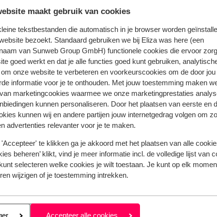
wi-fi op de kamer
ebsite maakt gebruik van cookies
den
bedlinnen inclusief
handdoeken inclusief
 kleine tekstbestanden die automatisch in je browser worden geïnstalle
schoonmaak kamer
website bezoekt. Standaard gebruiken we bij Eliza was here (een
naam van Sunweb Group GmbH) functionele cookies die ervoor zorg
te goed werkt en dat je alle functies goed kunt gebruiken, analytisch
 om onze website te verbeteren en voorkeurscookies om de door jou
rde informatie voor je te onthouden. Met jouw toestemming maken w
 van marketingcookies waarmee we onze marketingprestaties analys
nbiedingen kunnen personaliseren. Door het plaatsen van eerste en 
ookies kunnen wij en andere partijen jouw internetgedrag volgen om z
n advertenties relevanter voor je te maken.
'Accepteer' te klikken ga je akkoord met het plaatsen van alle cookies
ies beheren’ klikt, vind je meer informatie incl. de volledige lijst van 
kunt selecteren welke cookies je wilt toestaan. Je kunt op elk moment
ren wijzigen of je toestemming intrekken.
 jou voorgingen.
Meer over reviews
eren
ger
Accepteer alle cookies