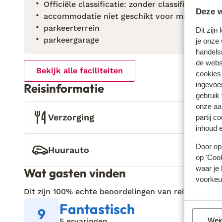
Officiële classificatie: zonder classificatie
Deze w
accommodatie niet geschikt voor mindervali
parkeerterrein
Dit zijn
parkeergarage
je onze 
handels
de websi
Bekijk alle faciliteiten
cookies
ingevoe
Reisinformatie
gebruik
onze aa
Verzorging
partij c
inhoud e
Door op 
Huurauto
op 'Cook
waar je 
Wat gasten vinden
voorkeu
Dit zijn 100% echte beoordelingen van reizigers die
Fantastisch
9
Beh
Wei
5 ervaringen