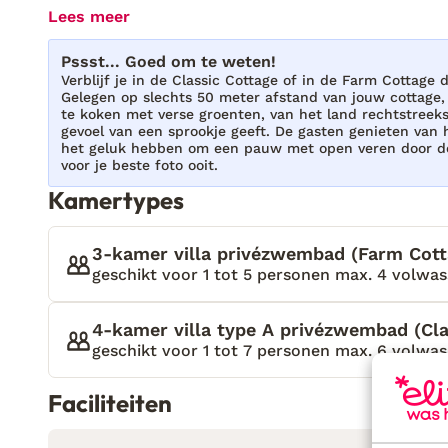
Leeda’s Cottages geniet ik van de velden vol olijfb
Lees meer
moment dat ik de oprit oprijd, zie ik dat Dionysios 
“Welkom, Eliza! Ik ben blij je weer te zien!” roept 
Pssst... Goed om te weten!
welkom en een Griekse kus op mijn wang. Samen lo
Verblijf je in de Classic Cottage of in de Farm Cottage d
Gelegen op slechts 50 meter afstand van jouw cottage, 
ons leiden naar de villa’s. Deze heeft Dionysios geb
te koken met verse groenten, van het land rechtstreeks 
verzameld uit de omgeving. Dionysios vertelt mij da
gevoel van een sprookje geeft. De gasten genieten van h
het geluk hebben om een ​​pauw met open veren door de
naar zijn lieve dochter, Leeda. Onderweg komen we
voor je beste foto ooit.
Dionysios waar ze verschillende producten kweken.
Kamertypes
ik verwelkomd door Leeda. Met veel enthousiasme l
zal verblijven. De houten balken in het plafond stra
badkamer is modern ingericht door de strakke mure
3-kamer villa privézwembad (Farm Cott
deuren loop ik zo het terras op. Zodra ik het ruime
geschikt voor 1 tot 5 personen max. 4 volwas
tuin, voel ik me een enorme geluksvogel. Hier kan i
verwennen door de gastvrijheid van Leeda en Dio
4-kamer villa type A privézwembad (Cla
heerlijke ligbedden waar ik deze middag heerlijk ka
geschikt voor 1 tot 7 personen max. 6 volwas
weet wat ik zo ga doen….
Faciliteiten