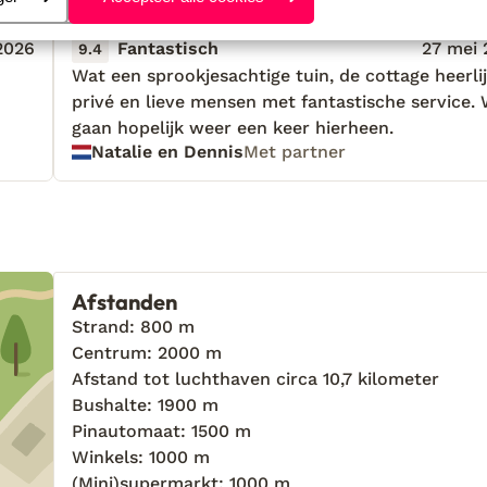
Meest geboekt door met p
 2026
Fantastisch
27 mei 
9.4
Wat een sprookjesachtige tuin, de cottage heerli
Wat een sprookjesachtige tuin, de cottage heerli
privé en lieve mensen met fantastische service.
privé en lieve mensen met fantastische service.
gaan hopelijk weer een keer hierheen.
gaan hopelijk weer een keer hierheen.
Natalie en Dennis
Met partner
Afstanden
Strand: 800 m
Centrum: 2000 m
Afstand tot luchthaven circa 10,7 kilometer
Bushalte: 1900 m
Pinautomaat: 1500 m
Winkels: 1000 m
(Mini)supermarkt: 1000 m