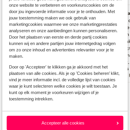
Meest geboekt door met partner
onze website te verbeteren en voorkeurscookies om de
door jou ingevoerde informatie voor je te onthouden. Met
Fantastisch
2 weken geleden
F
10
8.7
jouw toestemming maken we ook gebruik van
Zwembad bij de villa zodat je op je
Zwembad bij de villa zodat je op je
Langs d
Langs d
marketingcookies waarmee we onze marketingprestaties
gemak kan zwemmen, verschillende
gemak kan zwemmen, verschillende
met de 
met de 
analyseren en onze aanbiedingen kunnen personaliseren.
zitplekken zowel in als uit de zon
zitplekken zowel in als uit de zon
ruig en
ruig en
Door het plaatsen van eerste en derde partij cookies
Bij aa
Bij aa
kunnen wij en andere partijen jouw internetgedrag volgen
contac
contac
om zo onze inhoud en advertenties relevanter voor je te
we een
we een
maken.
vlucht
vlucht.
Door op 'Accepteer' te klikken ga je akkoord met het
Anoniem
Lars
kamers 
plaatsen van alle cookies. Als je op 'Cookies beheren’ klikt,
Met familie
Met 
natuur 
vind je meer informatie incl. de volledige lijst van cookies
locatie
waar je kunt selecteren welke cookies je wilt toestaan. Je
Bekijk alle 47 ervaringen
waarva
kunt op elk moment je voorkeuren wijzigen of je
verken
Locatie
toestemming intrekken.
snelle 
restaur
aantal
Accepteer alle cookies
dichtbi