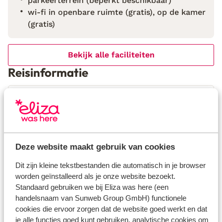
parkeerterrein (beperkt beschikbaar)
wi-fi in openbare ruimte (gratis), op de kamer
(gratis)
Bekijk alle faciliteiten
Reisinformatie
Verzorging
Huurauto
Wat gasten vinden
Deze website maakt gebruik van cookies
Dit zijn kleine tekstbestanden die automatisch in je browser
Dit zijn 100% echte beoordelingen van reizigers die
worden geïnstalleerd als je onze website bezoekt.
jou voorgingen.
Meer over reviews
Standaard gebruiken we bij Eliza was here (een
Fantastisch
8
handelsnaam van Sunweb Group GmbH) functionele
47 ervaringen
cookies die ervoor zorgen dat de website goed werkt en dat
je alle functies goed kunt gebruiken, analytische cookies om