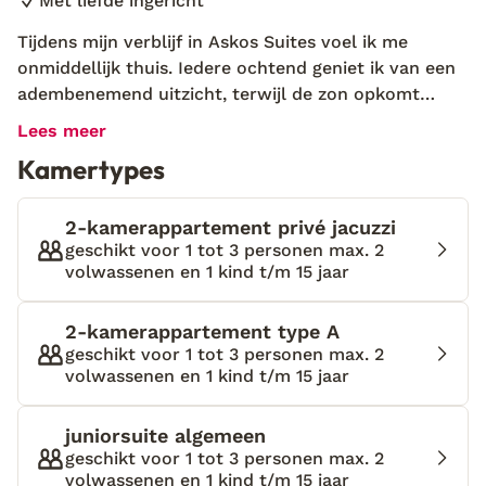
Met liefde ingericht
Tijdens mijn verblijf in Askos Suites voel ik me
onmiddellijk thuis. Iedere ochtend geniet ik van een
adembenemend uitzicht, terwijl de zon opkomt
boven Kefalonia en de baai van Alykes. De geur van
Lees meer
de natuur, gemengd met de frisse zeebries, maakt
Kamertypes
elke dag bijzonder. Mary Dania, de eigenaresse,
vertelde mij dat ze deze accommodatie met liefde
heeft gerenoveerd. Het is namelijk een huis dat al
2-kamerappartement privé jacuzzi
generaties in de familie is. Als klein meisje genoot ze
geschikt voor 1 tot 3 personen max. 2
volwassenen en 1 kind t/m 15 jaar
al van de avonturen met de lokale vissers en de
onvergetelijke boottochten naar de blauwe grotten
en het beroemde scheepswrak. Na deze verhalen
2-kamerappartement type A
heb ik gelijk zin om de rest van het eiland te
geschikt voor 1 tot 3 personen max. 2
volwassenen en 1 kind t/m 15 jaar
verkennen! Askos Suites, gelegen in het
schilderachtige Volimes op Zakynthos, biedt een
moderne en frisse inrichting die perfect samengaat
juniorsuite algemeen
met de serene omgeving. De accommodatie beschikt
geschikt voor 1 tot 3 personen max. 2
volwassenen en 1 kind t/m 15 jaar
over een heerlijk zwembad met comfortabele