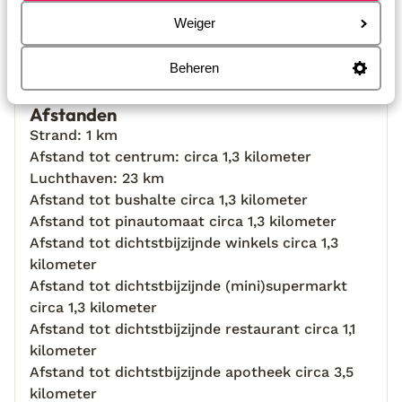
konden
Bekijk op kaart
Weiger
een da
en ‘s a
Beheren
Was er
Mary e
Afstanden
ze dit 
Strand: 1 km
Afstand tot centrum: circa 1,3 kilometer
Luchthaven: 23 km
Afstand tot bushalte circa 1,3 kilometer
Afstand tot pinautomaat circa 1,3 kilometer
Afstand tot dichtstbijzijnde winkels circa 1,3
kilometer
Afstand tot dichtstbijzijnde (mini)supermarkt
circa 1,3 kilometer
Afstand tot dichtstbijzijnde restaurant circa 1,1
kilometer
Afstand tot dichtstbijzijnde apotheek circa 3,5
kilometer