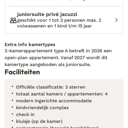
ligbedden, waar je lekker kunt relaxen en genieten
van de zon. Je wordt verwelkomd met een fles
juniorsuite privé jacuzzi
lokale wijn en water, en Mary staat altijd klaar om
geschikt voor 1 tot 3 personen max. 2
volwassenen en 1 kind t/m 15 jaar
aan jouw wensen te voldoen. Zo is er de keuze uit
een scala aan activiteiten, zoals VIP bootverhuur,
georganiseerde excursies naar Kefalonia en het oude
Extra info kamertypes
Olympia, en unieke ervaringen zoals kookworkshops
2-kamerappartement type A betreft in 2026 een
en olijfolieproeverijen. Kortom, hier hoef je je nooit
open-plan appartement. Vanaf 2027 wordt dit
te vervelen!
kamertype aangeboden als juniorsuite.
Faciliteiten
Officiële classificatie: 3 sterren
totaal aantal kamers / appartementen: 4
modern ingerichte accommodatie
kindvriendelijk complex
check in
kluisje (op de kamer)